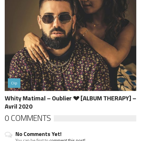
Clip
Whity Matimal – Oublier 💔 [ALBUM THERAPY] –
Avril 2020
0 COMMENTS
No Comments Yet!
You can be first to
comment this post!