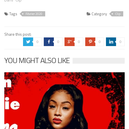
Tags
Category
Février 2020
Clip
Share this post:
0
0
0
0
0
a
b
c
d
j
YOU MIGHT ALSO LIKE