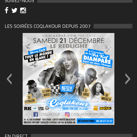
SUIVEZ-NOUS
LES SOIRÉES COQLAKOUR DEPUIS 2007
Carré-03
69570155_10157394548208150
(1)
EN DIRECT