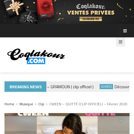
BREAKING NEWS
ADE440 – GRAMOUN ( clip officiel )
Découvre les p
MUSIQUE 974
SOIRÉES
Home
Musique
Clip
CWEEN – QUITTÉ (CLIP OFFICIEL) – Février 2020