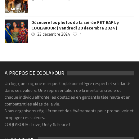
Découvre les photos de la soirée FET KAF by
COQLAKOUR ( vendredi 20 decembre 2024 )
23 décembre 2024
4
A PROPOS DE COQLAKOUR
Un logo, un coq, une marque. Coqlakour intègre respect et solidarité
dans ses valeurs. Une représentation de la mentalité créole où
chaque individu affronte les obstacles en gardant la tête haute et en
combattant les aléas de la vie.
Nous organisons régulièrement des événements pour promouvoir et
propager ces valeurs.
COQLAKOUR : Love, Unity & Peace !