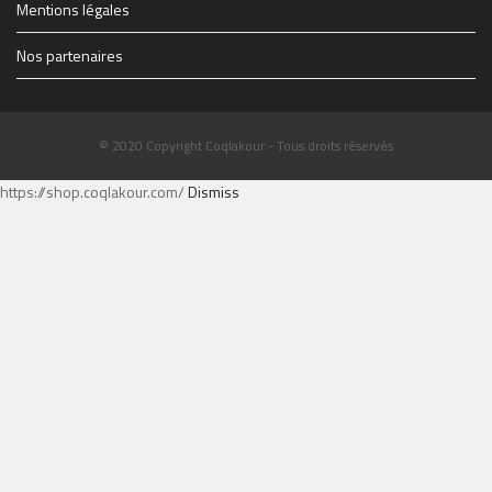
Mentions légales
Nos partenaires
© 2020 Copyright Coqlakour - Tous droits réservés
https://shop.coqlakour.com/
Dismiss