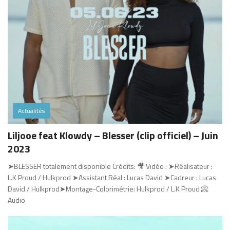
Actualités
Liljooe feat Klowdy – Blesser (clip officiel) – Juin
2023
➤BLESSER totalement disponible Crédits: 🎥 Vidéo : ➤Réalisateur :
L.K Proud / Hulkprod ➤Assistant Réal : Lucas David ➤Cadreur : Lucas
David / Hulkprod➤Montage-Colorimétrie: Hulkprod / L.K Proud 📀
Audio