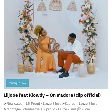
Musique 974
Liljooe feat Klowdy – On s’adore (clip officiel)
➤Réalisateur : L.K Proud / Lauze Zilmia ➤Cadreur : Lauze Zilmia
➤Montage-Colorimétrie: L.K proud / Lauze Zilmia 📀 Audio