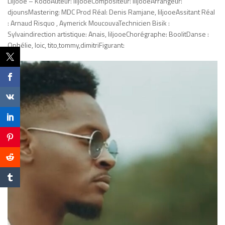
Liljooe – KodoAuteur: liljooeCompositeur: liljooeArrangeur:
djounsMastering: MDC Prod Réal: Denis Ramjane, liljooeAssitant Réal
: Arnaud Risquo , Aymerick MoucouvaTechnicien Bisik :
Sylvaindirection artistique: Anais, liljooeChorégraphe: BoolitDanse :
Ophélie, loic, tito,tommy,dimitriFigurant: