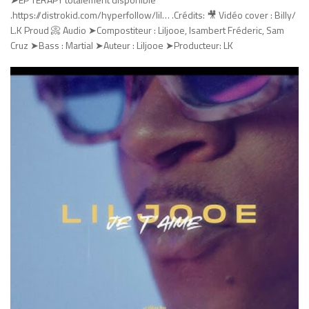
.https://distrokid.com/hyperfollow/lil… .Crédits: 🎥 Vidéo cover : Billy/
L.K Proud 📀 Audio ➤Compostiteur : Liljooe, Isambert Fréderic, Sam
Cruz ➤Bass : Martial ➤Auteur : Liljooe ➤Producteur: LK