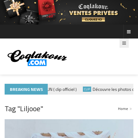
ADE440 – GRAMOUN ( clip officiel )
BREAKING NEWS
Découvre les photos de la soi
CLIP
Tag "Liljooe"
Home