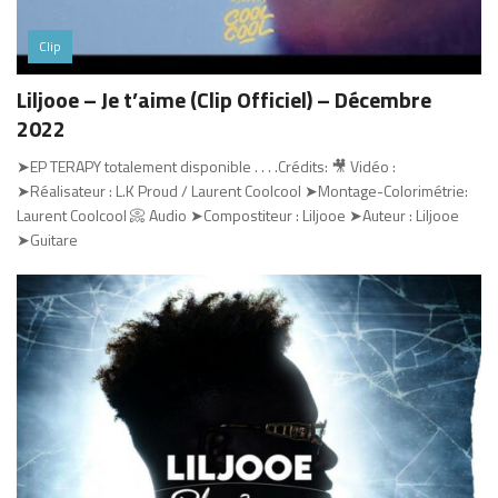
Clip
Liljooe – Je t’aime (Clip Officiel) – Décembre
2022
➤EP TERAPY totalement disponible . . . .Crédits: 🎥 Vidéo :
➤Réalisateur : L.K Proud / Laurent Coolcool ➤Montage-Colorimétrie:
Laurent Coolcool 📀 Audio ➤Compostiteur : Liljooe ➤Auteur : Liljooe
➤Guitare