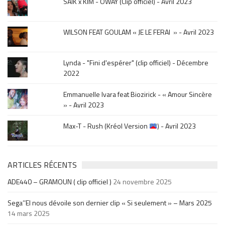
SAÏK x KIM - OWAY (Clip officiel) - Avril 2023
sortie
.
WILSON FEAT GOULAM « JE LE FERAI » - Avril 2023
Lynda - "Fini d'espérer" (clip officiel) - Décembre
2022
Emmanuelle Ivara feat Biozirick - « Amour Sincère
» - Avril 2023
Max-T - Rush (Kréol Version
) - Avril 2023
ARTICLES RÉCENTS
ADE440 – GRAMOUN ( clip officiel )
24 novembre 2025
Sega’’El nous dévoile son dernier clip « Si seulement » – Mars 2025
14 mars 2025