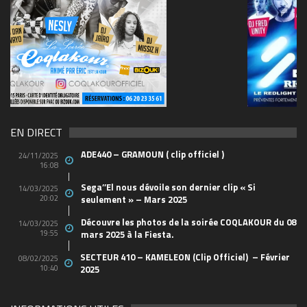
69570155_10157394548208150_465733263449653
(1)
EN DIRECT
ADE440 – GRAMOUN ( clip officiel )
24/11/2025
16:08
Sega’’El nous dévoile son dernier clip « Si
14/03/2025
20:02
seulement » – Mars 2025
Découvre les photos de la soirée COQLAKOUR du 08
14/03/2025
19:55
mars 2025 à la Fiesta.
SECTEUR 410 – KAMELEON (Clip Officiel) – Février
08/02/2025
10:40
2025