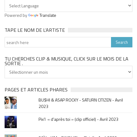
Powered by
Translate
TAPE LE NOM DE L’ARTISTE
TU CHERCHES CLIP & MUSIQUE, CLICK SUR LE MOIS DE LA
SORTIE .
Tu
cherches
clip
&
PAGES ET ARTICLES PHARES
musique,
BU$HI & ASAP ROCKY - SATURN CITIZEN - Avril
click
2023
sur
le
Pix’l « d’après toi » (clip officiel) - Avril 2023
mois
de
la