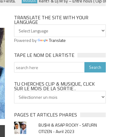
ta.
Kent1 & Dj M’sy – Entre nous ( Clip officiel ) – Fevrier 2025
MUSIQUE
TRANSLATE THE SITE WITH YOUR
LANGUAGE
Powered by
Translate
TAPE LE NOM DE L’ARTISTE
TU CHERCHES CLIP & MUSIQUE, CLICK
SUR LE MOIS DE LA SORTIE .
Tu
cherches
clip
&
PAGES ET ARTICLES PHARES
musique,
BU$HI & ASAP ROCKY - SATURN
click
CITIZEN - Avril 2023
sur