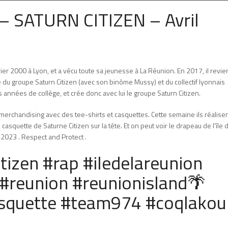
 SATURN CITIZEN – Avril
ier 2000 à Lyon, et a vécu toute sa jeunesse à La Réunion. En 2017, il revie
u groupe Saturn Citizen (avec son binôme Mussy) et du collectif lyonnais
années de collège, et crée donc avec lui le groupe Saturn Citizen.
merchandising avec des tee-shirts et casquettes. Cette semaine ils réalise
casquette de Saturne Citizen sur la tête. Et on peut voir le drapeau de l’île 
 2023 . Respect and Protect .
tizen #rap #iledelareunion
#reunion #reunionisland
🌴
squette #team974 #coqlakou