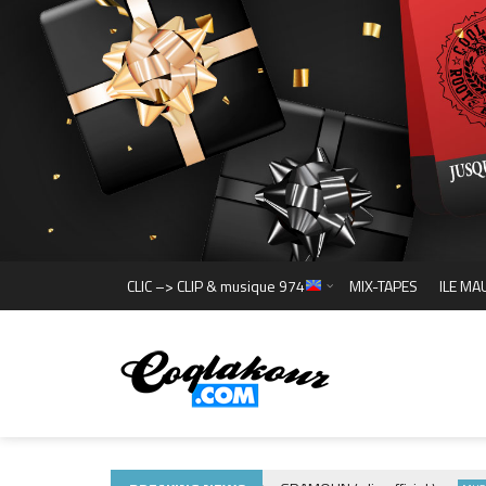
CLIC –> CLIP & musique 974
MIX-TAPES
ILE MA