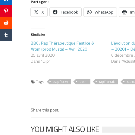
Partager :
X
Facebook
WhatsApp
Im
Similaire
BBC : Rap Thérapeutique Feat Ice &
L’évolution d
Arom (prod Musta) – Avril 2020
– 2020] – D
25 avril 2020
6 décembre
Dans "Clip"
Dans "Actuali
Tags
asap Rocky
bushi
rap francais
rap us
Share this post:
YOU MIGHT ALSO LIKE