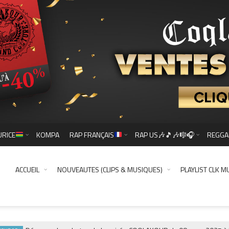
URICE
KOMPA
RAP FRANÇAIS
RAP US🎶🎵🎶🎼🎧
REGGA
ACCUEIL
NOUVEAUTES (CLIPS & MUSIQUES)
PLAYLIST CLK M