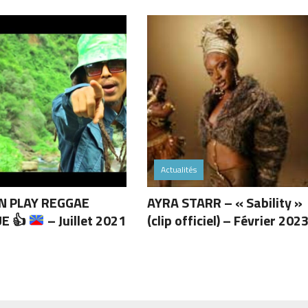
Actualités
 PLAY REGGAE
AYRA STARR – « Sability »
UE
👍
– Juillet 2021
(clip officiel) – Février 202