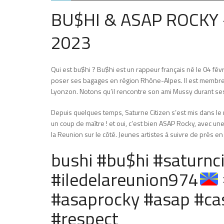
BU$HI & ASAP ROCKY –
2023
Qui est bu$hi ? Bu$hi est un rappeur français né le 04 févr
poser ses bagages en région Rhône-Alpes. Il est membre d
Lyonzon. Notons qu’il rencontre son ami Mussy durant ses 
Depuis quelques temps, Saturne Citizen s’est mis dans le 
un coup de maître ! et oui, c’est bien ASAP Rocky, avec une 
la Reunion sur le côté. Jeunes artistes à suivre de près en
bushi #bu$hi #saturnci
#iledelareunion974
#asaprocky #asap #ca
#respect