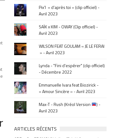
le
Pix’l « d’après toi » (clip officiel) -
mois
Avril 2023
de
la
SAÏK x KIM - OWAY (Clip officiel) -
sortie
Avril 2023
.
nt
WILSON FEAT GOULAM « JE LE FERAI
» - Avril 2023
Lynda - "Fini d'espérer" (clip officiel)
nt
- Décembre 2022
de
Emmanuelle Ivara feat Biozirick -
« Amour Sincère » - Avril 2023
Max-T - Rush (Kréol Version
) -
Avril 2023
r
ARTICLES RÉCENTS