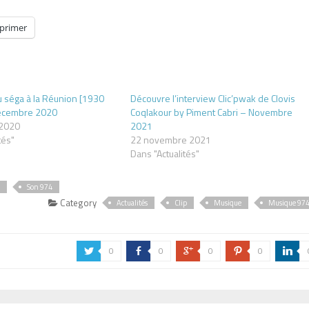
primer
u séga à la Réunion [1930
Découvre l’interview Clic’pwak de Clovis
écembre 2020
Coqlakour by Piment Cabri – Novembre
 2020
2021
tés"
22 novembre 2021
Dans "Actualités"
Son 974
Category
Actualités
Clip
Musique
Musique 97
0
0
0
0
a
b
c
d
j