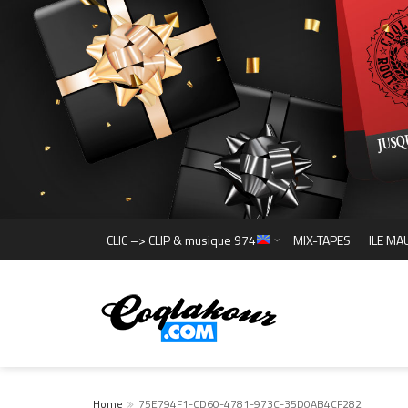
CLIC –> CLIP & musique 974
MIX-TAPES
ILE MA
Home
75E794F1-CD60-4781-973C-35D0AB4CF282