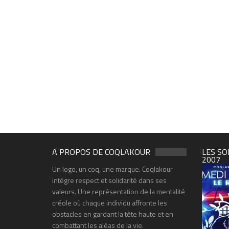
A PROPOS DE COQLAKOUR
LES SO
2007
Un logo, un coq, une marque. Coqlakour
intègre respect et solidarité dans ses
valeurs. Une représentation de la mentalité
créole où chaque individu affronte les
obstacles en gardant la tête haute et en
combattant les aléas de la vie.