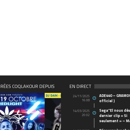
IRÉES COQLAKOUR DEPUIS
EN DIRECT
ADE440 – GRAMOU
24/11/2025
16:08
officiel )
Sega’’El nous dév
14/03/2025
20:02
dernier clip « Si
seulement » – M