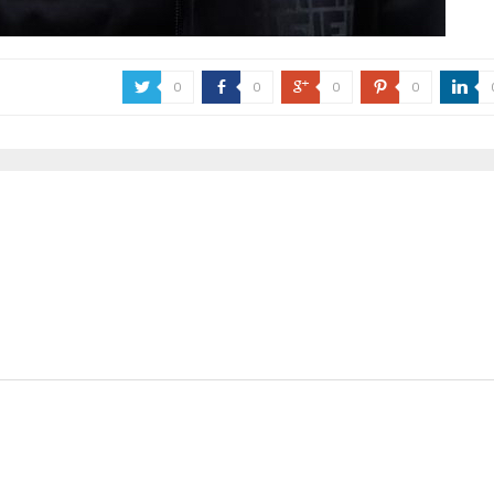
0
0
0
0
a
b
c
d
j