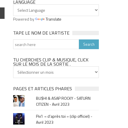
LANGUAGE
Powered by
Translate
TAPE LE NOM DE L’ARTISTE
TU CHERCHES CLIP & MUSIQUE, CLICK
SUR LE MOIS DE LA SORTIE .
Tu
cherches
clip
&
PAGES ET ARTICLES PHARES
musique,
BU$HI & ASAP ROCKY - SATURN
click
CITIZEN - Avril 2023
sur
le
Pix’l « d’après toi » (clip officiel) -
mois
Avril 2023
de