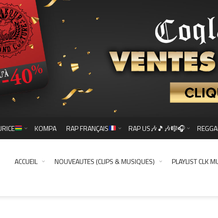
URICE
KOMPA
RAP FRANÇAIS
RAP US🎶🎵🎶🎼🎧
REGGA
ACCUEIL
NOUVEAUTES (CLIPS & MUSIQUES)
PLAYLIST CLK M