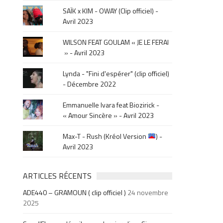
la
SAÏK x KIM - OWAY (Clip officiel) -
sortie
Avril 2023
.
WILSON FEAT GOULAM « JE LE FERAI
» - Avril 2023
Lynda - "Fini d'espérer" (clip officiel)
- Décembre 2022
Emmanuelle Ivara feat Biozirick -
« Amour Sincère » - Avril 2023
Max-T - Rush (Kréol Version
) -
Avril 2023
ARTICLES RÉCENTS
ADE440 – GRAMOUN ( clip officiel )
24 novembre
2025