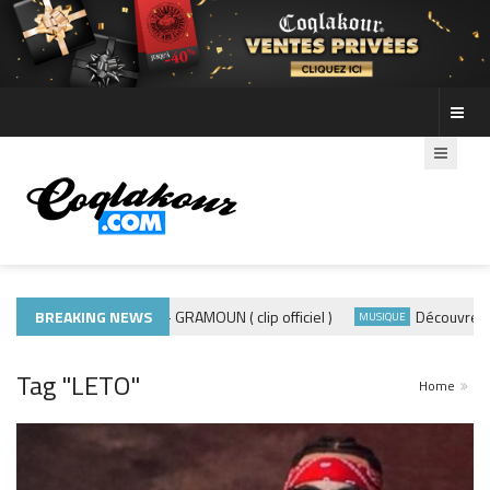
BREAKING NEWS
ADE440 – GRAMOUN ( clip officiel )
Découvre les photo
QUE 974
MUSIQUE
Tag "LETO"
Home