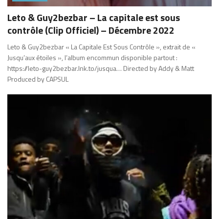
Leto & Guy2bezbar – La capitale est sous
contrôle (Clip Officiel) – Décembre 2022
Leto & Guy2bezbar « La Capitale Est Sous Contrôle », extrait de «
Jusqu’aux étoiles », l’album encommun disponible partout :
https://leto-guy2bezbar.lnk.to/jusqua… Directed by Addy & Matt
Produced by CAPSUL