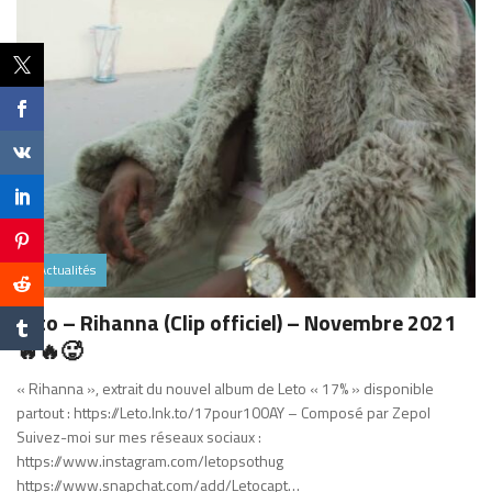
Actualités
Leto – Rihanna (Clip officiel) – Novembre 2021
🔥🔥🥵
« Rihanna », extrait du nouvel album de Leto « 17% » disponible
partout : https://Leto.lnk.to/17pour100AY – Composé par Zepol
Suivez-moi sur mes réseaux sociaux :
https://www.instagram.com/letopsothug
https://www.snapchat.com/add/Letocapt…