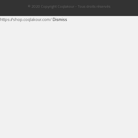
© 2020 Copyright Coqlakour - Tous droits réservés
https://shop.coqlakour.com/
Dismiss