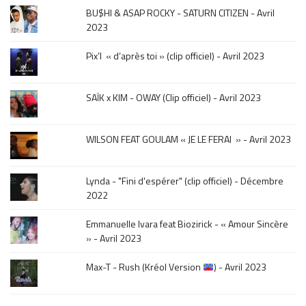
musique,
BU$HI & ASAP ROCKY - SATURN CITIZEN - Avril
click
2023
sur
le
Pix’l « d’après toi » (clip officiel) - Avril 2023
mois
de
la
SAÏK x KIM - OWAY (Clip officiel) - Avril 2023
sortie
.
WILSON FEAT GOULAM « JE LE FERAI » - Avril 2023
Lynda - "Fini d'espérer" (clip officiel) - Décembre
2022
Emmanuelle Ivara feat Biozirick - « Amour Sincère
» - Avril 2023
Max-T - Rush (Kréol Version
) - Avril 2023