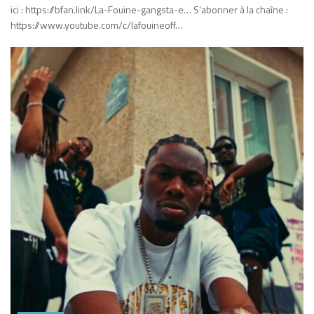
ici : https://bfan.link/La-Fouine-gangsta-e… S’abonner à la chaîne :
https://www.youtube.com/c/lafouineoff…