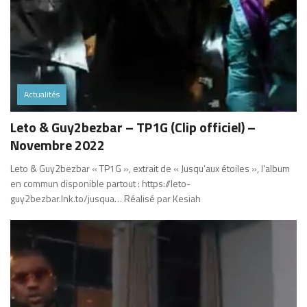
Actualités
Leto & Guy2bezbar – TP1G (Clip officiel) –
Novembre 2022
Leto & Guy2bezbar « TP1G », extrait de « Jusqu’aux étoiles », l’album
en commun disponible partout : https://leto-
guy2bezbar.lnk.to/jusqua… Réalisé par Kesiah