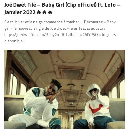
Joé Dwèt Filé – Baby Girl (Clip officiel) ft. Leto –
Janvier 2022🔥🔥🔥
C’est l’hiver et la neige commence à tomber … Découvrez « Baby
girl » le nouveau single de Joé Dwèt Filé en feat avec Leto :
https://joedwetfil.lnk.to/BabyGirlDC L’album « CALYPSO » toujours
disponible :