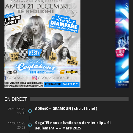
69570155_10157394548208150_465733263449653
(1)
EN DIRECT
ADE440 – GRAMOUN ( clip officiel )
24/11/2025
16:08
Sega’’El nous dévoile son dernier clip « Si
14/03/2025
20:02
seulement » – Mars 2025