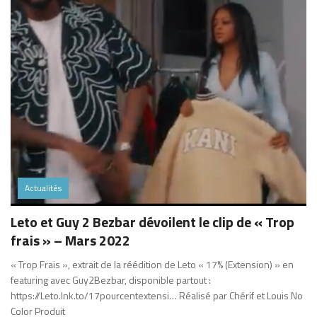
Actualités
Leto et Guy 2 Bezbar dévoilent le clip de « Trop
frais » – Mars 2022
« Trop Frais », extrait de la réédition de Leto « 17% (Extension) » en
featuring avec Guy2Bezbar, disponible partout :
https://Leto.lnk.to/17pourcentextensi… Réalisé par Chérif et Louis No
Color Produit