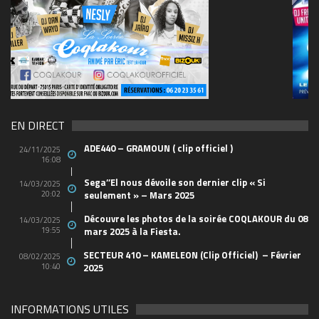
69570155_10157394548208150_465733263449653
(1)
EN DIRECT
ADE440 – GRAMOUN ( clip officiel )
24/11/2025
16:08
Sega’’El nous dévoile son dernier clip « Si
14/03/2025
20:02
seulement » – Mars 2025
Découvre les photos de la soirée COQLAKOUR du 08
14/03/2025
19:55
mars 2025 à la Fiesta.
SECTEUR 410 – KAMELEON (Clip Officiel) – Février
08/02/2025
10:40
2025
INFORMATIONS UTILES