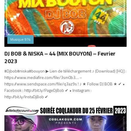
Musique 974
DJ BOB & NISKA – 44 (MIX BOUYON) – Fevrier
2023
#Djbob#niska#bouyon ▶ Lien de téléchargement ♪ (Download) [HQ] :
https://www.mediafire.com/file/3sm0b3… –
https://www.sendspace.com/file/q3az9s ! ♪ ★ Follow DJ BOB ★ ✔ •
Facebook : http://bit.ly/PageDjBob ✔ • Instagram :
http://bit.ly/InstaDjBob ✔