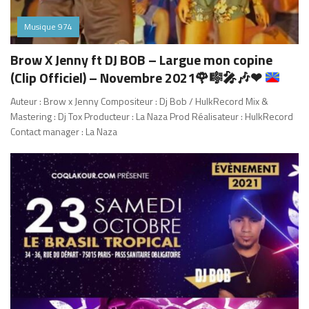
Musique 974
Brow X Jenny ft DJ BOB – Largue mon copine
(Clip Officiel) – Novembre 2021
🌹
🎼
🎤
🎶
❤
Auteur : Brow x Jenny Compositeur : Dj Bob / HulkRecord Mix &
Mastering : Dj Tox Producteur : La Naza Prod Réalisateur : HulkRecord
Contact manager : La Naza