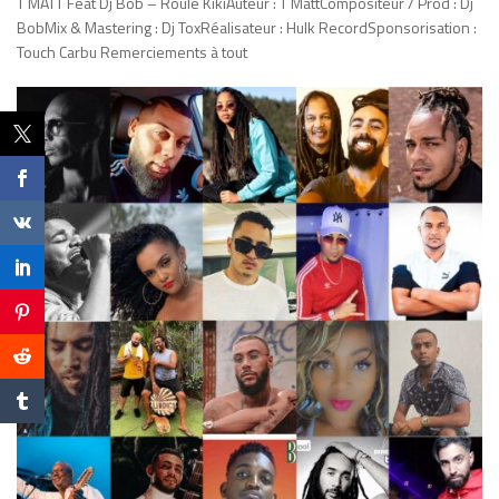
T MATT Feat Dj Bob – Roule KikiAuteur : T MattCompositeur / Prod : Dj
BobMix & Mastering : Dj ToxRéalisateur : Hulk RecordSponsorisation :
Touch Carbu Remerciements à tout