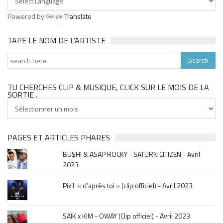
Powered by
Translate
TAPE LE NOM DE L’ARTISTE
TU CHERCHES CLIP & MUSIQUE, CLICK SUR LE MOIS DE LA
SORTIE .
Tu
cherches
clip
&
PAGES ET ARTICLES PHARES
musique,
BU$HI & ASAP ROCKY - SATURN CITIZEN - Avril
click
2023
sur
le
Pix’l « d’après toi » (clip officiel) - Avril 2023
mois
de
la
SAÏK x KIM - OWAY (Clip officiel) - Avril 2023