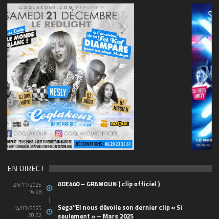
69570155_10157394548208150_465733263449653
(1)
EN DIRECT
ADE440 – GRAMOUN ( clip officiel )
24/11/2025
16:08
Sega’’El nous dévoile son dernier clip « Si
14/03/2025
20:02
seulement » – Mars 2025