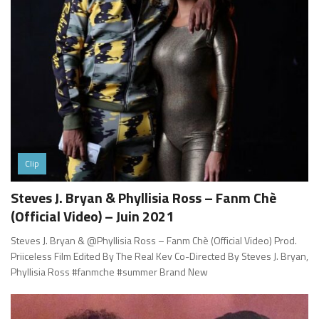
Clip
Steves J. Bryan & Phyllisia Ross – Fanm Chè
(Official Video) – Juin 2021
Steves J. Bryan & @Phyllisia Ross – Fanm Chè (Official Video) Prod.
Priiceless Film Edited By The Real Kev Co-Directed By Steves J. Bryan,
Phyllisia Ross #fanmche #summer Brand New