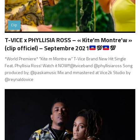
Clip
T-VICE x PHYLLISIA ROSS – « Kite’m Montre’w »
(clip officiel) – Septembre 2021
💯
💯
*World Premiere* “Kite m Montre w” T-Vice Brand New Hit Single
Feat. Phyllisia Ross! Watch it NOW‼️@tviceband @phyllisiaross Song
produced by; @paskamusic Mix and mmastered at Vice2k Studio by
@reynaldovice