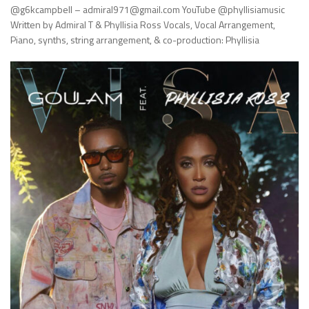
@g6kcampbell – admiral971@gmail.com YouTube @phyllisiamusic
Written by Admiral T & Phyllisia Ross Vocals, Vocal Arrangement,
Piano, synths, string arrangement, & co-production: Phyllisia