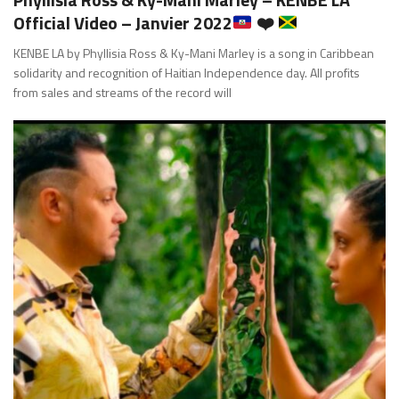
Official Video – Janvier 2022
❤️
KENBE LA by Phyllisia Ross & Ky-Mani Marley is a song in Caribbean
solidarity and recognition of Haitian Independence day. All profits
from sales and streams of the record will