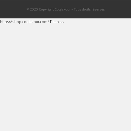
© 2020 Copyright Coqlakour - Tous droits réservés
https://shop.coqlakour.com/
Dismiss