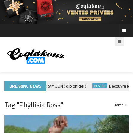
BREAKING NEWS
ADE440 – GRAMOUN ( clip officiel )
Découvre les photos d
LITÉS
MUSIQUE
Tag "Phyllisia Ross"
Home