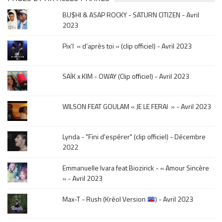
musique,
BU$HI & ASAP ROCKY - SATURN CITIZEN - Avril
click
2023
sur
le
Pix’l « d’après toi » (clip officiel) - Avril 2023
mois
de
la
SAÏK x KIM - OWAY (Clip officiel) - Avril 2023
sortie
.
WILSON FEAT GOULAM « JE LE FERAI » - Avril 2023
Lynda - "Fini d'espérer" (clip officiel) - Décembre
2022
Emmanuelle Ivara feat Biozirick - « Amour Sincère
» - Avril 2023
Max-T - Rush (Kréol Version
) - Avril 2023