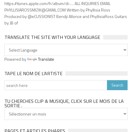
https://itunes.apple.com/fr/album/di-… ALL INQUIRIES EMAIL
PHYLLISIAROSSMIZIK@GMAIL.COM Written by Phyllisia Ross
Produced by @eCUSSIONIST Bendji Allonce and PhyllisiaRoss Guitars
by JB of
TRANSLATE THE SITE WITH YOUR LANGUAGE
Powered by
Translate
TAPE LE NOM DE L’ARTISTE
TU CHERCHES CLIP & MUSIQUE, CLICK SUR LE MOIS DE LA
SORTIE .
Tu
cherches
clip
&
PAGES ET ARTICLES PHARES