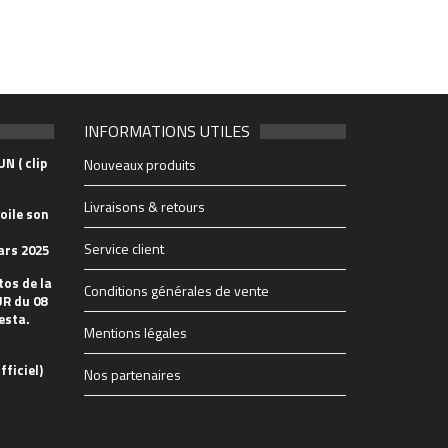
INFORMATIONS UTILES
N ( clip
Nouveaux produits
Livraisons & retours
oile son
Service client
ars 2025
tos de la
Conditions générales de vente
R du 08
esta.
Mentions légales
fficiel)
Nos partenaires