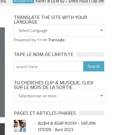
Kent1 & Dj M’sy – Entre nous ( Clip officiel ) – Fevrier 2025
MUSIQUE 974
TRANSLATE THE SITE WITH YOUR
LANGUAGE
Powered by
Translate
TAPE LE NOM DE L’ARTISTE
TU CHERCHES CLIP & MUSIQUE, CLICK
SUR LE MOIS DE LA SORTIE .
Tu
cherches
clip
&
PAGES ET ARTICLES PHARES
musique,
BU$HI & ASAP ROCKY - SATURN
click
CITIZEN - Avril 2023
sur