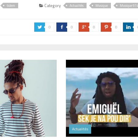
Category
tidem
Actualités
Musique
Musique 97
0
0
0
0
a
b
c
d
j
Actualités