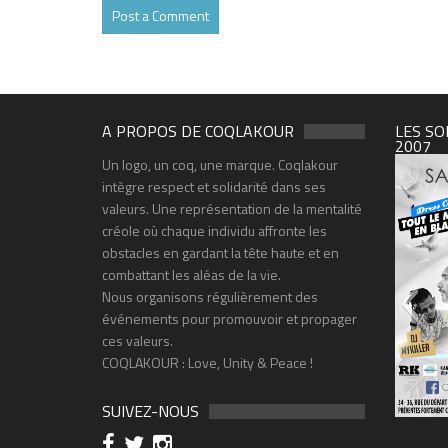
A PROPOS DE COQLAKOUR
LES SO
2007
Un logo, un coq, une marque. Coqlakour
intègre respect et solidarité dans ses
valeurs. Une représentation de la mentalité
créole où chaque individu affronte les
obstacles en gardant la tête haute et en
combattant les aléas de la vie.
Nous organisons régulièrement des
événements pour promouvoir et propager
ces valeurs.
COQLAKOUR : Love, Unity & Peace !
SUIVEZ-NOUS