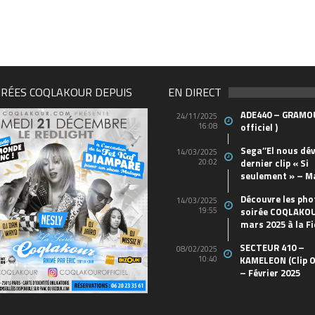
IRÉES COQLAKOUR DEPUIS
EN DIRECT
ADE440 – GRAMOU
24/11/2025
16:08
officiel )
Sega’’El nous dév
14/03/2025
20:02
dernier clip « Si
seulement » – M
Découvre les pho
14/03/2025
19:55
soirée COQLAKOU
mars 2025 à la Fi
SECTEUR 410 –
08/02/2025
10:40
KAMELEON (Clip O
– Février 2025