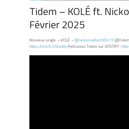
Tidem – KOLÉ ft. Nicko 
Février 2025
Nouveau single » KOLÉ »
‪@nickoreallion500-10‬
@Tidem9
https://urls.fr/xSk4Wy
Retrouvez Tidem sur SPOTIFY :
http