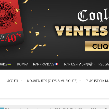
URICE
KOMPA
RAP FRANÇAIS
RAP US🎶🎵🎶🎼🎧
REGGA
ACCUEIL
NOUVEAUTES (CLIPS & MUSIQUES)
PLAYLIST CLK M