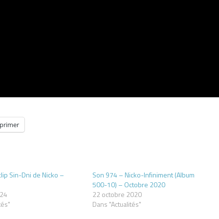
primer
lip Sin-Dni de Nicko –
Son 974 – Nicko-Infiniment (Album
500-10) – Octobre 2020
024
22 octobre 2020
tés"
Dans "Actualités"