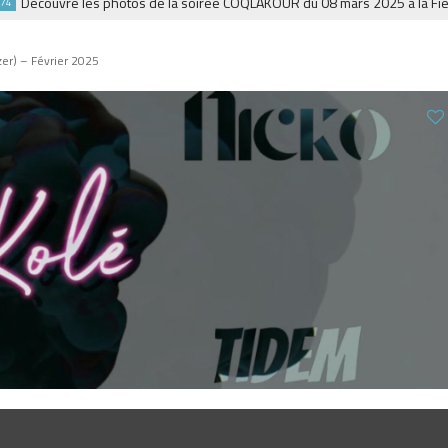
Découvre les photos de la soirée COQLAKOUR du 08 mars 2025 à la Fiesta.
zer) – Février 2025