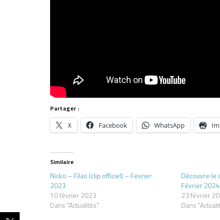
Partager :
X
Facebook
WhatsApp
Im
Similaire
Nicko – Filao (clip officiel) – Fevrier
Découvre le c
2023
Février 2024
10 février 2023
23 février 2
Dans "Actualités"
Dans "Actuali