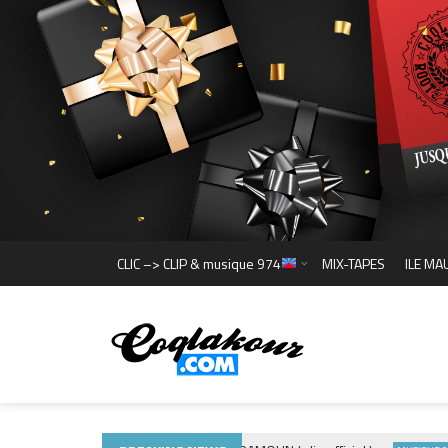
CLIC –> CLIP & musique 974
MIX-TAPES
ILE MA