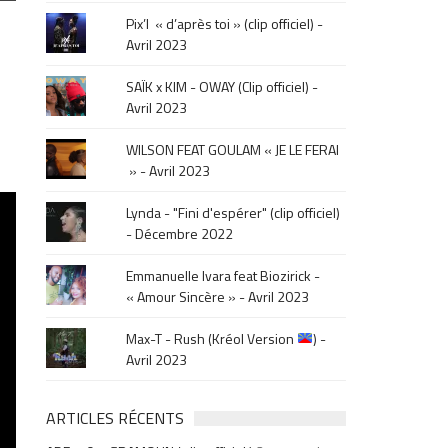
le
Pix’l « d’après toi » (clip officiel) -
mois
Avril 2023
de
la
SAÏK x KIM - OWAY (Clip officiel) -
sortie
Avril 2023
.
WILSON FEAT GOULAM « JE LE FERAI
» - Avril 2023
Lynda - "Fini d'espérer" (clip officiel)
- Décembre 2022
Emmanuelle Ivara feat Biozirick -
« Amour Sincère » - Avril 2023
Max-T - Rush (Kréol Version
) -
Avril 2023
ARTICLES RÉCENTS