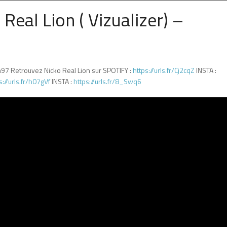
Real Lion ( Vizualizer) –
7 Retrouvez Nicko Real Lion sur SPOTIFY :
https://urls.fr/Cj2cqZ
INSTA :
s://urls.fr/h07gVf
INSTA :
https://urls.fr/8_Swq6