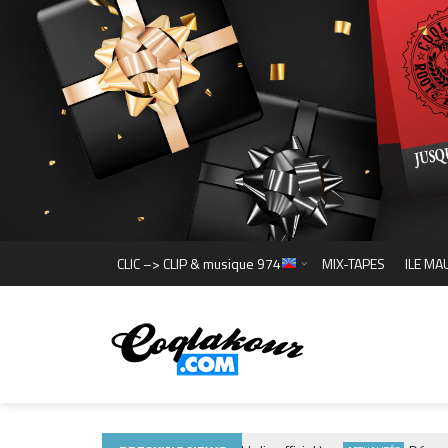
CLIC –> CLIP & musique 974
MIX-TAPES
ILE MA