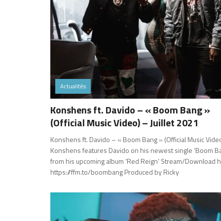
Actualités
Konshens ft. Davido – « Boom Bang »
(Official Music Video) – Juillet 2021
Konshens ft. Davido – « Boom Bang » (Official Music Vide
Konshens features Davido on his newest single ‘Boom B
from his upcoming album ‘Red Reign’ Stream/Download h
https://ffm.to/boombang Produced by Ricky