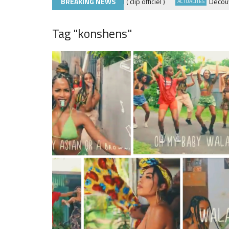
ADE440 – GRAMOUN ( clip officiel )
BREAKING NEWS
Découvre les 
CLIP
ACTUALITÉS
Tag "konshens"