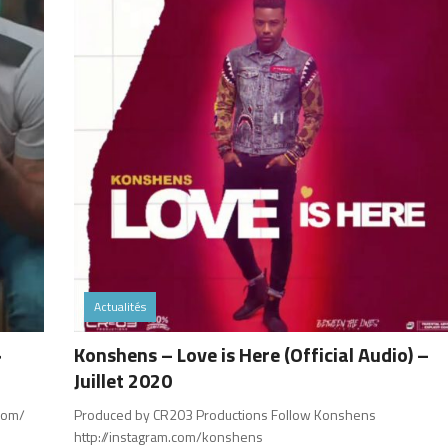
Actualités
»
Konshens – Love is Here (Official Audio) –
Juillet 2020
m/​​
Produced by CR203 Productions Follow Konshens
http://instagram.com/konshens