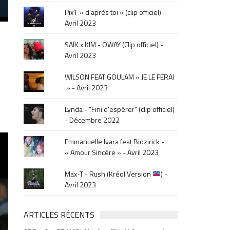
le
Pix’l « d’après toi » (clip officiel) -
mois
Avril 2023
de
la
SAÏK x KIM - OWAY (Clip officiel) -
sortie
Avril 2023
.
WILSON FEAT GOULAM « JE LE FERAI
» - Avril 2023
Lynda - "Fini d'espérer" (clip officiel)
- Décembre 2022
Emmanuelle Ivara feat Biozirick -
« Amour Sincère » - Avril 2023
Max-T - Rush (Kréol Version
) -
Avril 2023
ARTICLES RÉCENTS