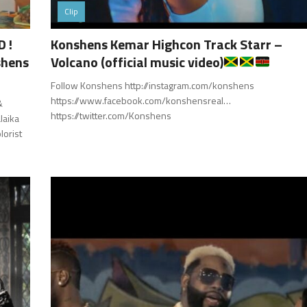
Clip
 !
Konshens Kemar Highcon Track Starr –
shens
Volcano (official music video)
Follow Konshens http://instagram.com/konshens
https://www.facebook.com/konshensreal…
&
https://twitter.com/Konshens
laika
lorist