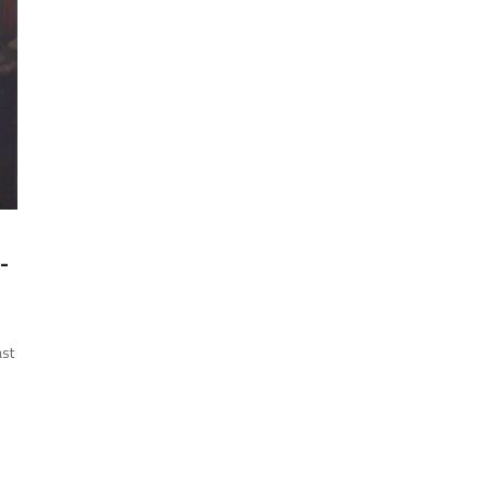
-
ast