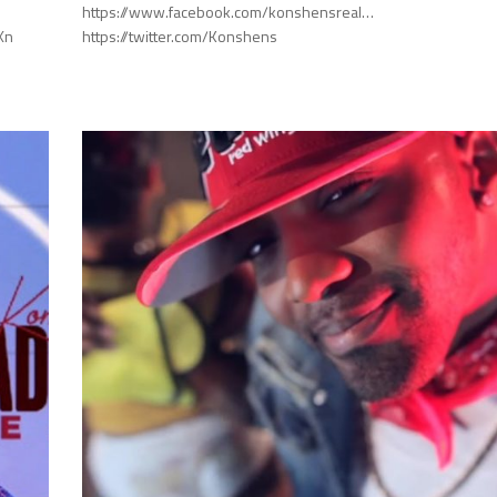
https://www.facebook.com/konshensreal…
n​​
https://twitter.com/Konshens