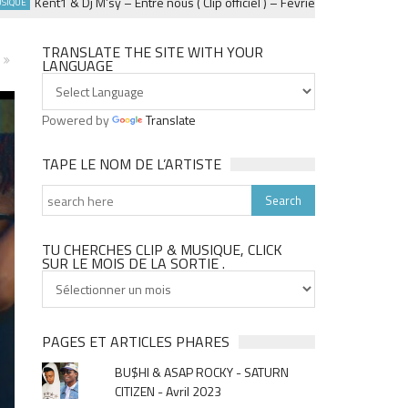
ent1 & Dj M’sy – Entre nous ( Clip officiel ) – Fevrier 2025
D
MUSIQUE 974
TRANSLATE THE SITE WITH YOUR
LANGUAGE
Powered by
Translate
TAPE LE NOM DE L’ARTISTE
TU CHERCHES CLIP & MUSIQUE, CLICK
SUR LE MOIS DE LA SORTIE .
Tu
cherches
clip
&
PAGES ET ARTICLES PHARES
musique,
BU$HI & ASAP ROCKY - SATURN
click
CITIZEN - Avril 2023
sur