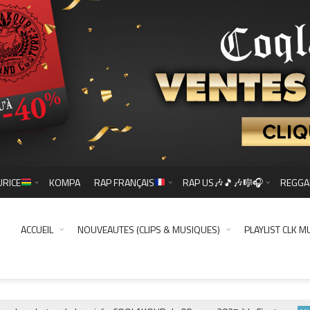
URICE
KOMPA
RAP FRANÇAIS
RAP US🎶🎵🎶🎼🎧
REGGA
ACCUEIL
NOUVEAUTES (CLIPS & MUSIQUES)
PLAYLIST CLK M