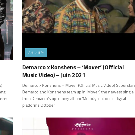
Actualités
Demarco x Konshens – ‘Mover’ (Official
Music Video) – Juin 2021
o)
Demarco x Konshens – Mover (Official Music Video) Superstar
ang’
Demarco and Konshens team up in ‘Mover’, the newest single
ere:
from Demarco’s upcoming album ‘Melody’ out on all digital
platforms October