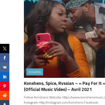
Actualités
Konshens, Spice, Rvssian – « Pay For It 
(Official Music Video) – Avril 2021
Follow Konshens Website: https://www.konshensmusic.co
Instagram: http://instagram.com/konshens​​ Facebook: