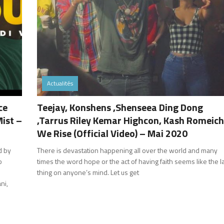
Actualités
ce
Teejay, Konshens ,Shenseea Ding Dong
Mist –
,Tarrus Riley Kemar Highcon, Kash Romeich
We Rise (Official Video) – Mai 2020
d by
There is devastation happening all over the world and many
o
times the word hope or the act of having faith seems like the l
thing on anyone’s mind. Let us get
ni,