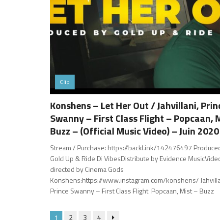
Clip
Konshens – Let Her Out / Jahvillani, Prin
Swanny – First Class Flight – Popcaan, 
Buzz – (Official Music Video) – Juin 2020
Stream / Purchase: https://backl.ink/142476497 Produce
Gold Up & Ride Di VibesDistribute by Evidence MusicVide
directed by Cinema Gods
Konshens:https://www.instagram.com/konshens/ Jahvilla
Prince Swanny – First Class Flight Popcaan, Mist – Buzz
1
2
3
4