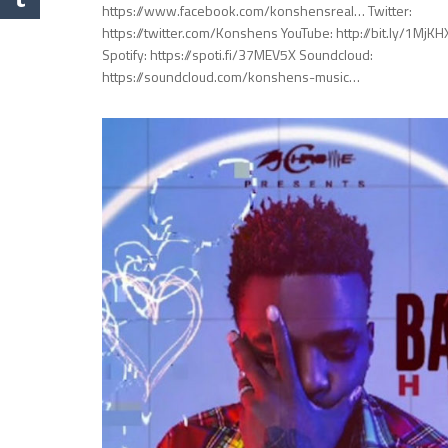
https://www.facebook.com/konshensreal…​ Twitter:
https://twitter.com/Konshens​​ YouTube: http://bit.ly/1MjKHX
Spotify: https://spoti.fi/37MEV5X​​ Soundcloud:
https://soundcloud.com/konshens-music…​