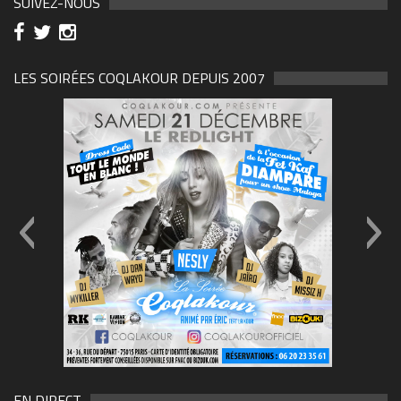
SUIVEZ-NOUS
LES SOIRÉES COQLAKOUR DEPUIS 2007
69570155_10157394548208150_465733263449653
(1)
EN DIRECT