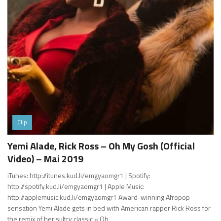
Clip
Yemi Alade, Rick Ross – Oh My Gosh (Official
Video) – Mai 2019
iTunes: http://itunes.kud.li/emgyaomgr1 | Spotify:
http://spotify.kud.li/emgyaomgr1 | Apple Music:
http://applemusic.kud.li/emgyaomgr1 Award-winning Afropop
sensation Yemi Alade gets in bed with American rapper Rick Ross for
the remix of her sultry classic « Oh