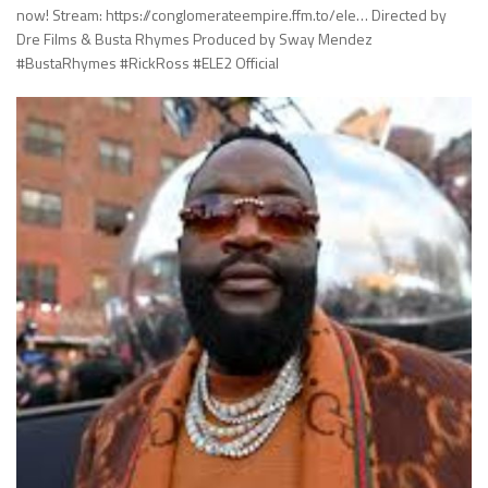
now! Stream: https://conglomerateempire.ffm.to/ele… Directed by
Dre Films & Busta Rhymes Produced by Sway Mendez
#BustaRhymes #RickRoss #ELE2 Official