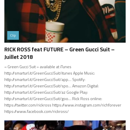
Clip
RICK ROSS feat FUTURE – Green Gucci Suit –
Juillet 2018
« Green Gucci Suit » available at iTunes
http://smarturl.it/GreenGucciSuit/itunes Apple Music:
http://smarturl.it/GreenGucciSuit/app… Spotify:
http://smarturl.it/GreenGucciSuit/spo… Amazon Digital:
http://smarturl.it/GreenGucciSuit/az Google Play:
http://smarturl.it/GreenGucciSuit/goo… Rick Ross online:
https://twitter.com/rickross https://www.instagram.com/richforever
https://www.facebook.com/rickross/