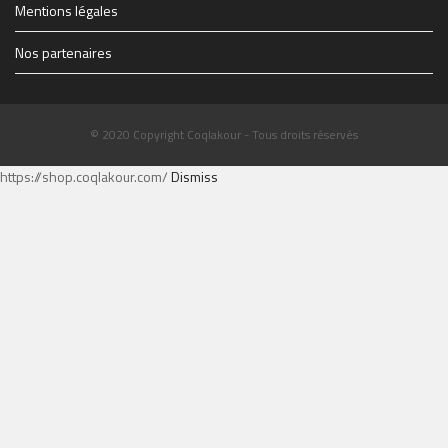
Mentions légales
Nos partenaires
© 2020 Copyright Coqlakour - Tous droits réservés
https://shop.coqlakour.com/
Dismiss