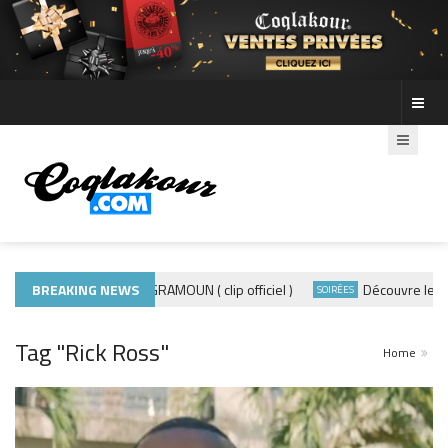
ADE440 – GRAMOUN ( clip officiel )
BREAKING NEWS
Découvre les photos de
LITÉS
SOIRÉES
Tag "Rick Ross"
Home