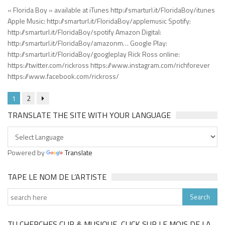
« Florida Boy » available at iTunes http://smarturl.it/FloridaBoy/itunes
Apple Music: http://smarturl.it/FloridaBoy/applemusic Spotify:
http://smarturl.it/FloridaBoy/spotify Amazon Digital:
http://smarturl.it/FloridaBoy/amazonm… Google Play:
http://smarturl.it/FloridaBoy/googleplay Rick Ross online:
https://twitter.com/rickross https://www.instagram.com/richforever
https://www.facebook.com/rickross/
1
2
TRANSLATE THE SITE WITH YOUR LANGUAGE
Powered by
Translate
TAPE LE NOM DE L’ARTISTE
TU CHERCHES CLIP & MUSIQUE, CLICK SUR LE MOIS DE LA