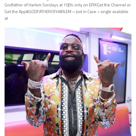
Godfather of Harlem Sundays at 10|9c only on EPIXGet the Channel or
Get the App#GODFATHEROFHARLEM « Just in Case » single available
at