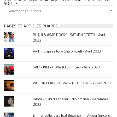
SORTIE .
Tu
cherches
clip
&
PAGES ET ARTICLES PHARES
musique,
BU$HI & ASAP ROCKY - SATURN CITIZEN - Avril
click
2023
sur
le
Pix’l « d’après toi » (clip officiel) - Avril 2023
mois
de
la
SAÏK x KIM - OWAY (Clip officiel) - Avril 2023
sortie
.
WILSON FEAT GOULAM « JE LE FERAI » - Avril 2023
Lynda - "Fini d'espérer" (clip officiel) - Décembre
2022
Emmanuelle Ivara feat Biozirick - « Amour Sincère