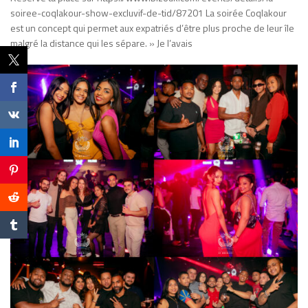
soiree-coqlakour-show-excluvif-de-tid/87201 La soirée Coqlakour
est un concept qui permet aux expatriés d’être plus proche de leur île
malgré la distance qui les sépare. » Je l’avais