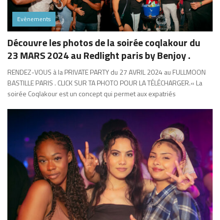
Evènements
Découvre les photos de la soirée coqlakour du
23 MARS 2024 au Redlight paris by Benjoy .
RENDEZ-VOUS à la PRIVATE PARTY du 27 AVRIL 2024 au FULLMOON
BASTILLE PARIS . CLICK SUR TA PHOTO POUR LA TÉLÉCHARGER.« La
soirée Coqlakour est un concept qui permet aux expatriés