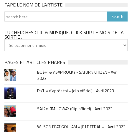
TAPE LE NOM DE L’ARTISTE
TU CHERCHES CLIP & MUSIQUE, CLICK SUR LE MOIS DE LA
SORTIE .
Tu
cherches
clip
&
PAGES ET ARTICLES PHARES
musique,
BU$HI & ASAP ROCKY - SATURN CITIZEN - Avril
click
2023
sur
le
Pix’l « d’après toi » (clip officiel) - Avril 2023
mois
de
la
SAÏK x KIM - OWAY (Clip officiel) - Avril 2023
sortie
.
WILSON FEAT GOULAM « JE LE FERAI » - Avril 2023