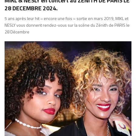
MIKL & NESLY en concert au ZENITH DE PARIS LE
28 DECEMBRE 2024.
5 ans après leur hit « encore une fois » sortie en mars 2019, MIKL et
NESLY vous donnent rendez-vous sur la scène du Zénith de PARIS le
28 Décembre