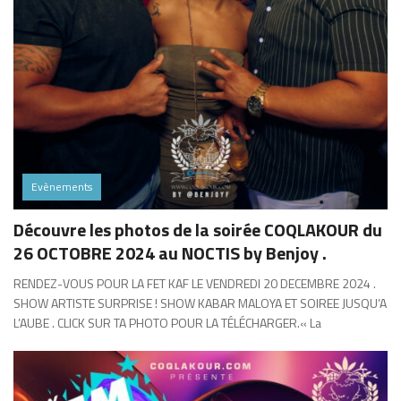
Evènements
Découvre les photos de la soirée COQLAKOUR du
26 OCTOBRE 2024 au NOCTIS by Benjoy .
RENDEZ-VOUS POUR LA FET KAF LE VENDREDI 20 DECEMBRE 2024 .
SHOW ARTISTE SURPRISE ! SHOW KABAR MALOYA ET SOIREE JUSQU’A
L’AUBE . CLICK SUR TA PHOTO POUR LA TÉLÉCHARGER.« La