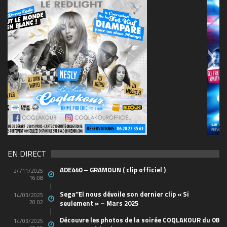
69570155_10157394548208150_465733263449653
(1)
EN DIRECT
ADE440 – GRAMOUN ( clip officiel )
24/11/2025
16:08
Sega’’El nous dévoile son dernier clip « Si
14/03/2025
20:02
seulement » – Mars 2025
Découvre les photos de la soirée COQLAKOUR du 08
14/03/2025