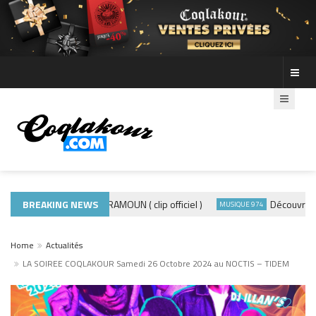
BREAKING NEWS
ADE440 – GRAMOUN ( clip officiel )
Découvre les ph
TUALITÉS
MUSIQUE 974
Home
Actualités
LA SOIREE COQLAKOUR Samedi 26 Octobre 2024 au NOCTIS – TIDEM