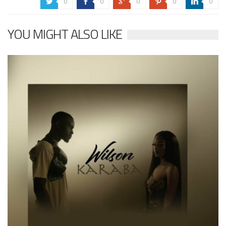
0
0
0
0
0
a
b
c
d
j
YOU MIGHT ALSO LIKE