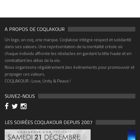
A PROPOS DE COQLAKOUR
Un logo, un coq, une marque. Coqlakour intègre respect et solidarité
dans ses valeurs. Une représentation de la mentalité créole où
chaque individu affronte les obstacles en gardant la tête haute et en
combattant les aléas de la vie.
Nous organisons régulièrement des événements pour promouvoir et
propager ces valeurs.
COQLAKOUR : Love, Unity & Peace !
SUIVEZ-NOUS
LES SOIRÉES COQLAKOUR DEPUIS 2007