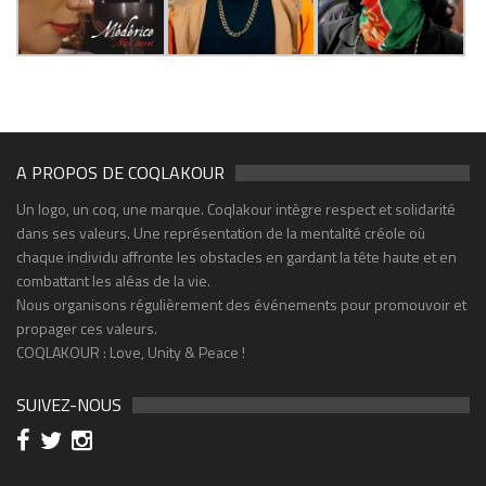
A PROPOS DE COQLAKOUR
Un logo, un coq, une marque. Coqlakour intègre respect et solidarité
dans ses valeurs. Une représentation de la mentalité créole où
chaque individu affronte les obstacles en gardant la tête haute et en
combattant les aléas de la vie.
Nous organisons régulièrement des événements pour promouvoir et
propager ces valeurs.
COQLAKOUR : Love, Unity & Peace !
SUIVEZ-NOUS