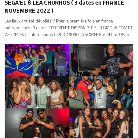
SEGA’EL & LEA CHURROS ( 3 dates en FRANCE –
NOVEMBRE 2022 )
Les lieux ont été dévoilés !!! Pour la première fois en france
métropolitaine 3 dates !!! PREVENTE DISPONIBLE SUR BIZOUK.COM ET
WEEZEVENT . Informations 0692075050 LA SOIREE Kartel Prod Avec