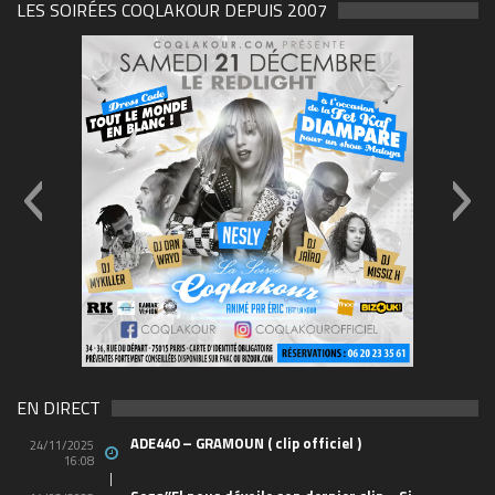
LES SOIRÉES COQLAKOUR DEPUIS 2007
69570155_10157394548208150_465733263449653
(1)
EN DIRECT
ADE440 – GRAMOUN ( clip officiel )
24/11/2025
16:08