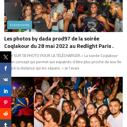
Evènements
Les photos by dada prod97 de la soirée
Coqlakour du 28 mai 2022 au Redlight Paris .
CLICK SUR TA PHOTO POUR LA TÉLÉCHARGER.« La soirée Coqlakour
est un concept qui permet aux expatriés d’être plus proche de leur île
malgré la distance qui les sépare. » Je l’avais