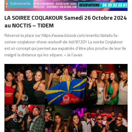
Evènements
LA SOIREE COQLAKOUR Samedi 26 Octobre 2024
au NOCTIS – TIDEM
Réserve ta place sur https://www.bizouk.com/events/details/la-
soiree-coqlakour-show-excluvif-de-tid/87201 La soirée Coqlakour
est un concept qui permet aux expatriés d’être plus proche de leur île
malgré la distance qui les sépare. » Je l’avais