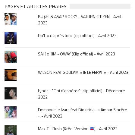
&
PAGES ET ARTICLES PHARES
musique,
BU$HI & ASAP ROCKY - SATURN CITIZEN - Avril
click
2023
sur
le
Pix’l « d’après toi » (clip officiel) - Avril 2023
mois
de
la
SAÏK x KIM - OWAY (Clip officiel) - Avril 2023
sortie
.
WILSON FEAT GOULAM « JE LE FERAI » - Avril 2023
Lynda - "Fini d'espérer" (clip officiel) - Décembre
2022
Emmanuelle Ivara feat Biozirick - « Amour Sincère
» - Avril 2023
Max-T - Rush (Kréol Version
) - Avril 2023