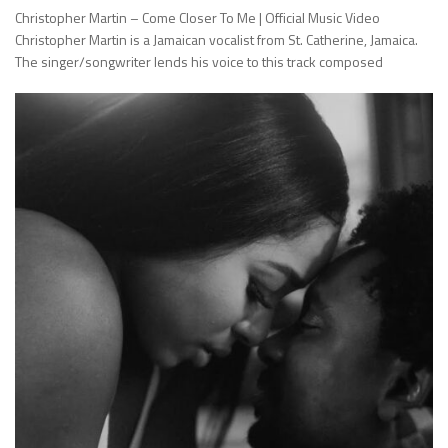
Christopher Martin – Come Closer To Me | Official Music Video
Christopher Martin is a Jamaican vocalist from St. Catherine, Jamaica.
The singer/songwriter lends his voice to this track composed