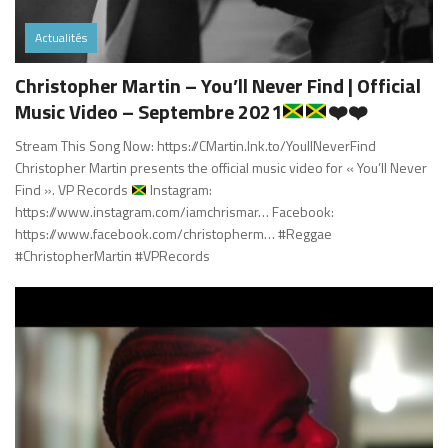
Actualités
Christopher Martin – You’ll Never Find | Official
Music Video – Septembre 2021
❤️
❤️
Stream This Song Now: https://CMartin.lnk.to/YoullNeverFind
Christopher Martin presents the official music video for « You’ll Never
Find ». VP Records
Instagram:
https://www.instagram.com/iamchrismar… Facebook:
https://www.facebook.com/christopherm… #Reggae
#ChristopherMartin #VPRecords