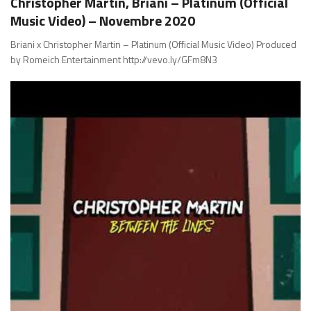
Christopher Martin, Briani – Platinum (Official
Music Video) – Novembre 2020
Briani x Christopher Martin – Platinum (Official Music Video) Produced
by Romeich Entertainment http://vevo.ly/GFm8N3