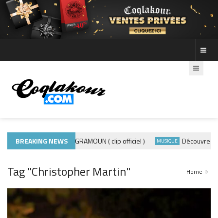
BREAKING NEWS
ADE440 – GRAMOUN ( clip officiel )
Découvre les phot
CTUALITÉS
MUSIQUE
Tag "Christopher Martin"
Home