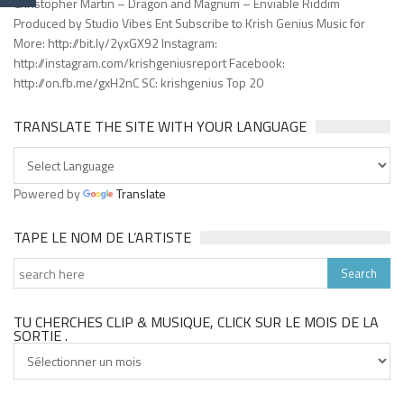
Christopher Martin – Dragon and Magnum – Enviable Riddim
Produced by Studio Vibes Ent Subscribe to Krish Genius Music for
More: http://bit.ly/2yxGX92 Instagram:
http://instagram.com/krishgeniusreport Facebook:
http://on.fb.me/gxH2nC SC: krishgenius Top 20
TRANSLATE THE SITE WITH YOUR LANGUAGE
Powered by
Translate
TAPE LE NOM DE L’ARTISTE
TU CHERCHES CLIP & MUSIQUE, CLICK SUR LE MOIS DE LA
SORTIE .
Tu
cherches
clip