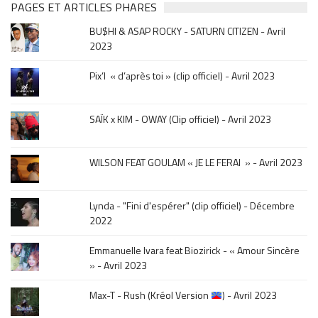
&
PAGES ET ARTICLES PHARES
musique,
BU$HI & ASAP ROCKY - SATURN CITIZEN - Avril
click
2023
sur
le
Pix’l « d’après toi » (clip officiel) - Avril 2023
mois
de
la
SAÏK x KIM - OWAY (Clip officiel) - Avril 2023
sortie
.
WILSON FEAT GOULAM « JE LE FERAI » - Avril 2023
Lynda - "Fini d'espérer" (clip officiel) - Décembre
2022
Emmanuelle Ivara feat Biozirick - « Amour Sincère
» - Avril 2023
Max-T - Rush (Kréol Version
) - Avril 2023