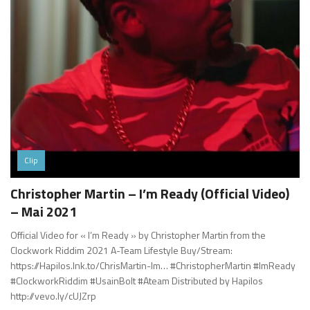
Clip
Christopher Martin – I’m Ready (Official Video)
– Mai 2021
Official Video for « I’m Ready » by Christopher Martin from the
Clockwork Riddim 2021 A-Team Lifestyle Buy/Stream:
https://Hapilos.lnk.to/ChrisMartin-Im…​ #ChristopherMartin​ #ImReady​
#ClockworkRiddim​ #UsainBolt​ #Ateam​ Distributed by Hapilos
http://vevo.ly/cUJZrp