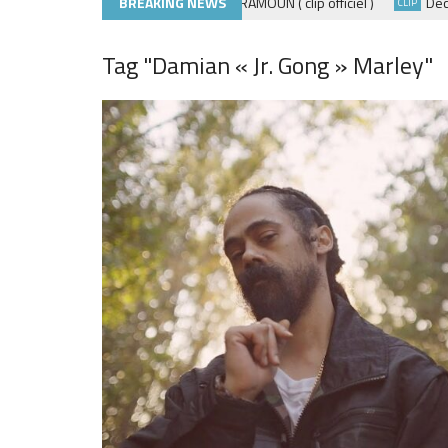
BREAKING NEWS
ADE440 – GRAMOUN ( clip officiel )
Découvre
CLIP
CLIP
Tag "Damian « Jr. Gong » Marley"