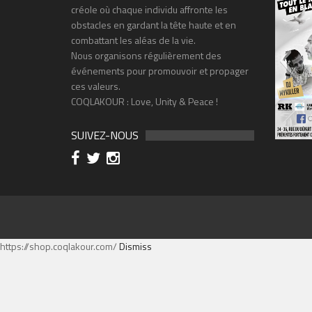
créole où chaque individu affronte les
obstacles en gardant la tête haute et en
combattant les aléas de la vie.
Nous organisons régulièrement des
événements pour promouvoir et propager
ces valeurs.
COQLAKOUR : Love, Unity & Peace !
SUIVEZ-NOUS
FLYER-SOI
https://shop.coqlakour.com/
Dismiss