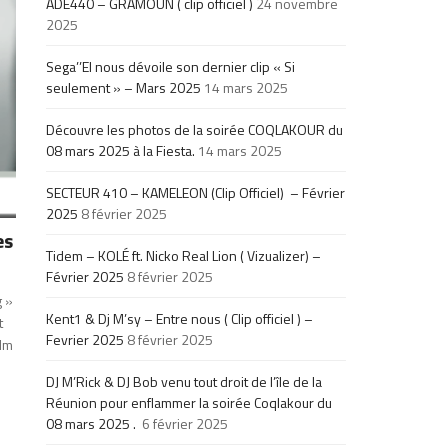
ADE440 – GRAMOUN ( clip officiel )
24 novembre
2025
Sega’’El nous dévoile son dernier clip « Si
seulement » – Mars 2025
14 mars 2025
Découvre les photos de la soirée COQLAKOUR du
08 mars 2025 à la Fiesta.
14 mars 2025
SECTEUR 410 – KAMELEON (Clip Officiel) – Février
2025
8 février 2025
es
Tidem – KOLÉ ft. Nicko Real Lion ( Vizualizer) –
Février 2025
8 février 2025
g »
Kent1 & Dj M’sy – Entre nous ( Clip officiel ) –
t
Fevrier 2025
8 février 2025
Bdm
DJ M’Rick & DJ Bob venu tout droit de l’île de la
Réunion pour enflammer la soirée Coqlakour du
08 mars 2025 .
6 février 2025