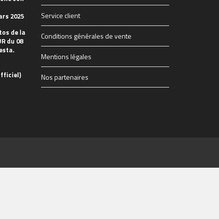
Service client
ars 2025
tos de la
Conditions générales de vente
R du 08
esta.
Mentions légales
fficiel)
Nos partenaires
57332634496532480_n