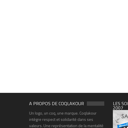
A PROPOS DE COQLAKOUR
LES SO
2007
Un logo, un coq, une marque. Coqlakour
intègre respect et solidarité dans ses
valeurs. Une représentation de la mentalité