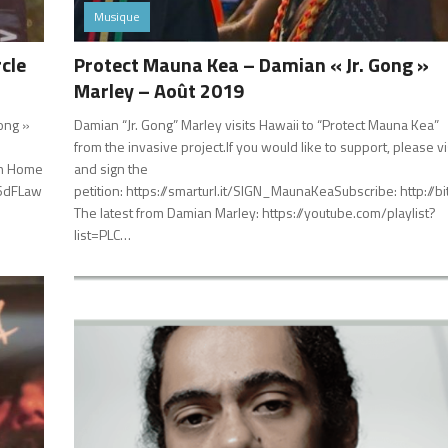
Musique
rcle
Protect Mauna Kea – Damian « Jr. Gong »
Marley – Août 2019
Gong »
Damian “Jr. Gong” Marley visits Hawaii to “Protect Mauna Kea”
from the invasive project.If you would like to support, please vi
ch Home
and sign the
z6dFLaw
petition: https://smarturl.it/SIGN_MaunaKeaSubscribe: http://b
The latest from Damian Marley: https://youtube.com/playlist?
list=PLC…