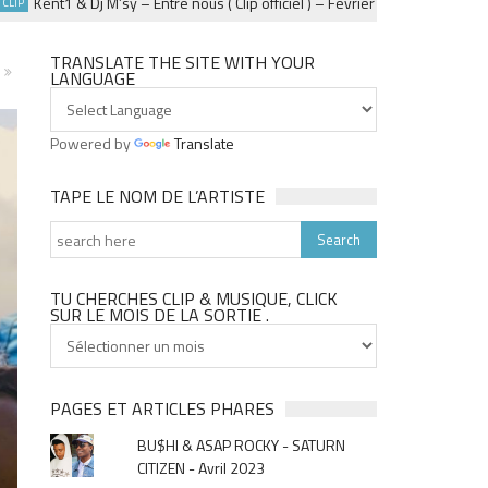
Kent1 & Dj M’sy – Entre nous ( Clip officiel ) – Fevrier 2025
MUSIQUE 974
TRANSLATE THE SITE WITH YOUR
LANGUAGE
Powered by
Translate
TAPE LE NOM DE L’ARTISTE
TU CHERCHES CLIP & MUSIQUE, CLICK
SUR LE MOIS DE LA SORTIE .
Tu
cherches
clip
&
PAGES ET ARTICLES PHARES
musique,
BU$HI & ASAP ROCKY - SATURN
click
CITIZEN - Avril 2023
sur