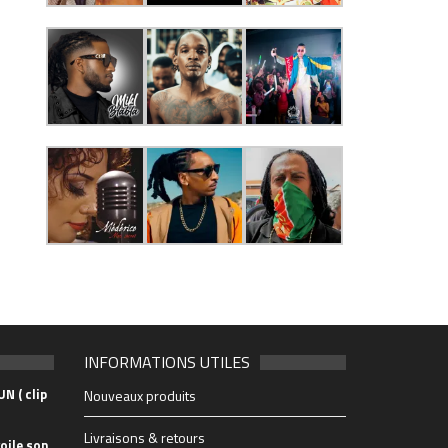
INFORMATIONS UTILES
N ( clip
Nouveaux produits
Livraisons & retours
oile son