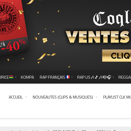
URICE
KOMPA
RAP FRANÇAIS
RAP US🎶🎵🎶🎼🎧
REGGA
ACCUEIL
NOUVEAUTES (CLIPS & MUSIQUES)
PLAYLIST CLK M