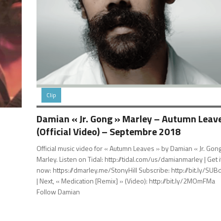
Clip
Damian « Jr. Gong » Marley – Autumn Leav
(Official Video) – Septembre 2018
Official music video for « Autumn Leaves » by Damian « Jr. Gon
Marley. Listen on Tidal: http://tidal.com/us/damianmarley | Get i
now: https://dmarley.me/StonyHill Subscribe: http://bit.ly/SU
| Next, « Medication [Remix] » (Video): http://bit.ly/2MOmFMa
Follow Damian