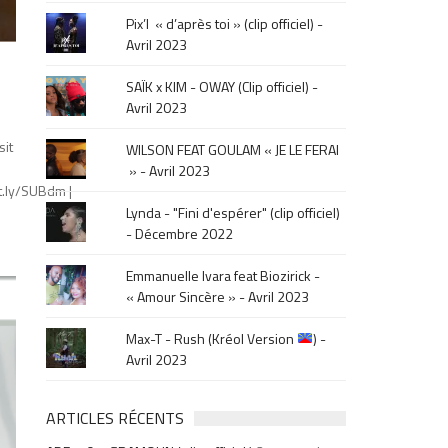
le
Pix’l « d’après toi » (clip officiel) -
mois
Avril 2023
de
la
SAÏK x KIM - OWAY (Clip officiel) -
sortie
Avril 2023
.
sit
WILSON FEAT GOULAM « JE LE FERAI
» - Avril 2023
it.ly/SUBdm |
Lynda - "Fini d'espérer" (clip officiel)
- Décembre 2022
Emmanuelle Ivara feat Biozirick -
« Amour Sincère » - Avril 2023
Max-T - Rush (Kréol Version
) -
Avril 2023
ARTICLES RÉCENTS