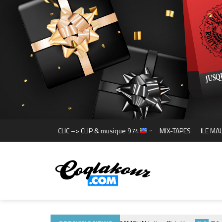
CLIC –> CLIP & musique 974
MIX-TAPES
ILE MA