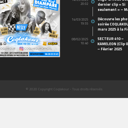
20:02
dernier clip « Si
seulement » – M
Découvre les pho
14/03/2025
19:55
soirée COQLAKOU
mars 2025 à la Fi
SECTEUR 410 –
08/02/2025
10:40
KAMELEON (Clip O
– Février 2025
REE-Carré-03
69570155_10157394548208150_46
(1)
© 2020 Copyright Coqlakour - Tous droits réservés