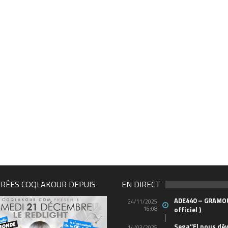
IRÉES COQLAKOUR DEPUIS
EN DIRECT
ADE440 – GRAMOU
24/11/2025
16:08
officiel )
Sega’’El nous dév
14/03/2025