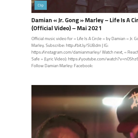
Clip
Damian « Jr. Gong » Marley – Life Is A Ci
(Official Video) – Mai 2021
Official music video for « Life Is A Circle » by Damian « Jr. 
Marley. Subscribe: http://bit.ly/SUBdm​ | IG:
https://instagram.com/damianmarley/​ Watch next, « Rea
Safe » (Lyric Video): https://youtube.com/watch?v=n0Sh
Follow Damian Marley: Facebook: