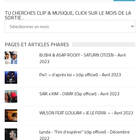
TU CHERCHES CLIP & MUSIQUE, CLICK SUR LE MOIS DE LA
SORTIE .
Tu
cherches
clip
&
PAGES ET ARTICLES PHARES
musique,
BU$HI & ASAP ROCKY - SATURN CITIZEN - Avril
click
2023
sur
le
Pix’l « d’après toi » (clip officiel) - Avril 2023
mois
de
la
SAÏK x KIM - OWAY (Clip officiel) - Avril 2023
sortie
.
WILSON FEAT GOULAM « JE LE FERAI » - Avril 2023
Lynda - "Fini d'espérer" (clip officiel) - Décembre
2022