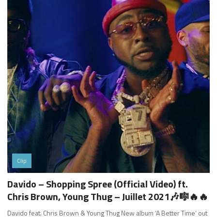
Clip
Davido – Shopping Spree (Official Video) ft.
Chris Brown, Young Thug – Juillet 2021🎶🎼🔥🔥
Davido feat. Chris Brown & Young Thug New album ‘A Better Time’ out