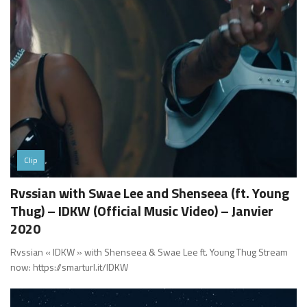
Clip
Rvssian with Swae Lee and Shenseea (ft. Young
Thug) – IDKW (Official Music Video) – Janvier
2020
Rvssian « IDKW » with Shenseea & Swae Lee ft. Young Thug Stream
now: https://smarturl.it/IDKW