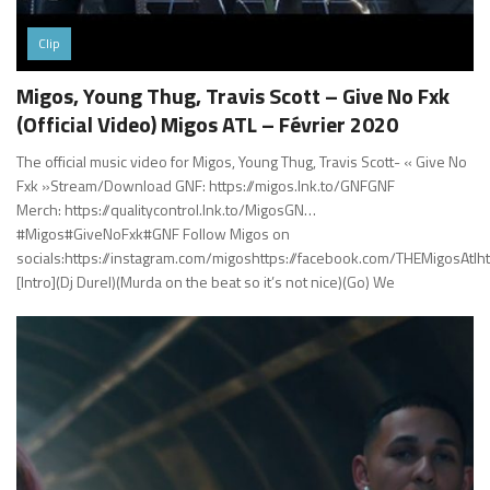
Clip
Migos, Young Thug, Travis Scott – Give No Fxk
(Official Video) Migos ATL – Février 2020
The official music video for Migos, Young Thug, Travis Scott- « Give No
Fxk »Stream/Download GNF: https://migos.lnk.to/GNFGNF
Merch: https://qualitycontrol.lnk.to/MigosGN…
#Migos#GiveNoFxk#GNF Follow Migos on
socials:https://instagram.com/migoshttps://facebook.com/THEMigosAtlht
[Intro](Dj Durel)(Murda on the beat so it’s not nice)(Go) We