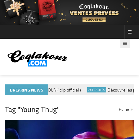
ADE440 – GRAMOUN ( clip officiel )
BREAKING NEWS
Découvre les photos de
P
ACTUALITÉS
Tag "Young Thug"
Home