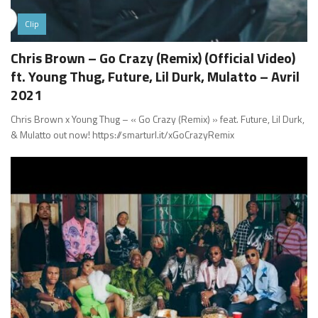
Clip
Chris Brown – Go Crazy (Remix) (Official Video)
ft. Young Thug, Future, Lil Durk, Mulatto – Avril
2021
Chris Brown x Young Thug – « Go Crazy (Remix) » feat. Future, Lil Durk,
& Mulatto out now! https://smarturl.it/xGoCrazyRemix​