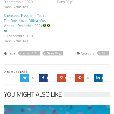
9 septembre 2020
Dans "Clip"
Dans "Actualités"
Shenseea, Rvssian – You’re
The One I Love (Official Music
Video) – Décembre 2021
❤️
10 décembre 2021
Dans "Actualités"
Tags
Category
Janvier 2020
Young Thug
Clip
Share this post:
0
0
0
0
0
a
b
c
d
j
YOU MIGHT ALSO LIKE