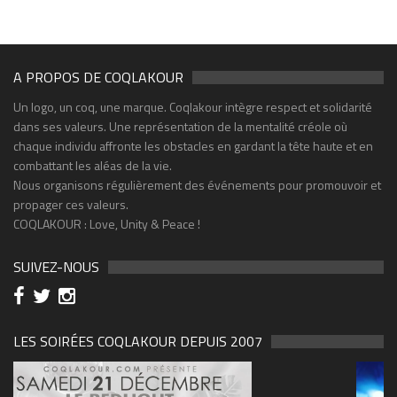
A PROPOS DE COQLAKOUR
Un logo, un coq, une marque. Coqlakour intègre respect et solidarité
dans ses valeurs. Une représentation de la mentalité créole où
chaque individu affronte les obstacles en gardant la tête haute et en
combattant les aléas de la vie.
Nous organisons régulièrement des événements pour promouvoir et
propager ces valeurs.
COQLAKOUR : Love, Unity & Peace !
SUIVEZ-NOUS
LES SOIRÉES COQLAKOUR DEPUIS 2007