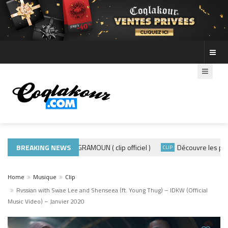
BREAKING NEWS
ADE440 – GRAMOUN ( clip officiel )
Découvre les photos 
ACTUALITÉS
CLIP
Home
Musique
Clip
Rvssian with Swae Lee and Shenseea (ft. Young Thug) – IDKW (Official
Music Video) – Janvier 2020