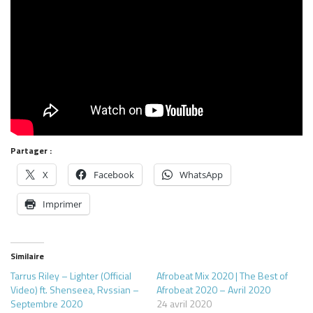
Partager :
X
Facebook
WhatsApp
Imprimer
Similaire
Tarrus Riley – Lighter (Official
Afrobeat Mix 2020 | The Best of
Video) ft. Shenseea, Rvssian –
Afrobeat 2020 – Avril 2020
Septembre 2020
24 avril 2020