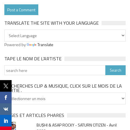
TRANSLATE THE SITE WITH YOUR LANGUAGE
Powered by
Translate
TAPE LE NOM DE L’ARTISTE
TU CHERCHES CLIP & MUSIQUE, CLICK SUR LE MOIS DE LA
SORTIE .
Tu
cherches
clip
&
PAGES ET ARTICLES PHARES
musique,
BU$HI & ASAP ROCKY - SATURN CITIZEN - Avril
click