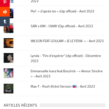
2023
sur
le
Pix’l « d’après toi » (clip officiel) - Avril 2023
mois
de
la
SAÏK x KIM - OWAY (Clip officiel) - Avril 2023
sortie
.
WILSON FEAT GOULAM « JE LE FERAI » - Avril 2023
Lynda - "Fini d'espérer" (clip officiel) - Décembre
2022
Emmanuelle Ivara feat Biozirick - « Amour Sincère
» - Avril 2023
Max-T - Rush (Kréol Version
) - Avril 2023
ARTICLES RÉCENTS