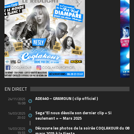
69570155_10157394548208150_465733263449653
(1)
EN DIRECT
ADE440 – GRAMOUN ( clip officiel )
24/11/2025
16:08
Sega’’El nous dévoile son dernier clip « Si
14/03/2025
20:02
seulement » – Mars 2025
Découvre les photos de la soirée COQLAKOUR du 08
14/03/2025
19:55
mars 2025 à la Fiesta.