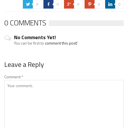
0
0
0
0
0
a
b
c
d
j
0 COMMENTS
No Comments Yet!
You can be first to
comment this post!
Leave a Reply
Comment
*