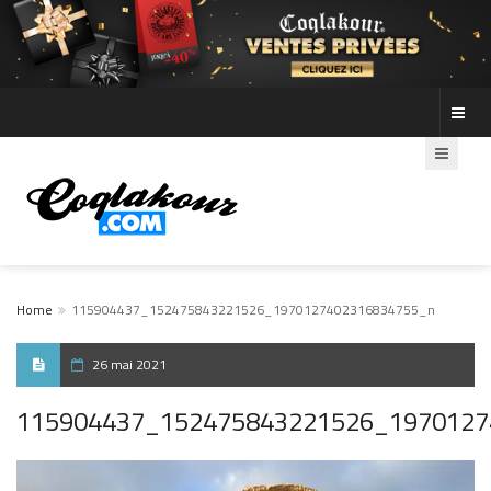
Home
115904437_152475843221526_1970127402316834755_n
26 mai 2021
115904437_152475843221526_1970127