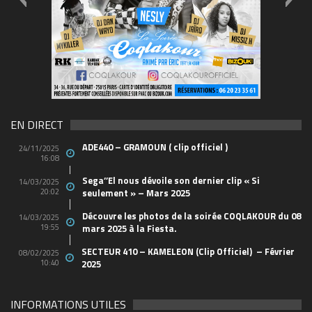
FLYER-SOIREE-Carré-03
6957015
EN DIRECT
ADE440 – GRAMOUN ( clip officiel )
24/11/2025
16:08
Sega’’El nous dévoile son dernier clip « Si
14/03/2025
20:02
seulement » – Mars 2025
Découvre les photos de la soirée COQLAKOUR du 08
14/03/2025
19:55
mars 2025 à la Fiesta.
SECTEUR 410 – KAMELEON (Clip Officiel) – Février
08/02/2025
10:40
2025
INFORMATIONS UTILES