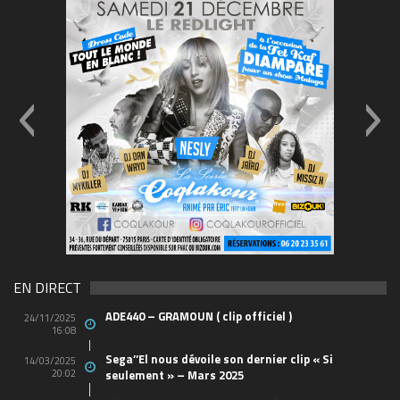
E-Carré-03
69570155_10157394548208
(1)
EN DIRECT
ADE440 – GRAMOUN ( clip officiel )
24/11/2025
16:08
Sega’’El nous dévoile son dernier clip « Si
14/03/2025
20:02
seulement » – Mars 2025