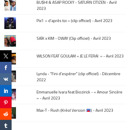
BU$HI & ASAP ROCKY - SATURN CITIZEN - Avril
click
2023
sur
le
Pix’l « d’après toi » (clip officiel) - Avril 2023
mois
de
la
SAÏK x KIM - OWAY (Clip officiel) - Avril 2023
sortie
.
WILSON FEAT GOULAM « JE LE FERAI » - Avril 2023
Lynda - "Fini d'espérer" (clip officiel) - Décembre
2022
Emmanuelle Ivara feat Biozirick - « Amour Sincère
» - Avril 2023
Max-T - Rush (Kréol Version
) - Avril 2023