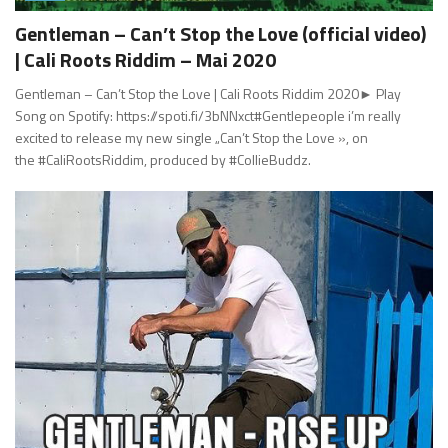
Gentleman – Can’t Stop the Love (official video)
| Cali Roots Riddim – Mai 2020
Gentleman – Can’t Stop the Love | Cali Roots Riddim 2020► Play
Song on Spotify: https://spoti.fi/3bNNxct#Gentlepeople i’m really
excited to release my new single „Can’t Stop the Love », on
the #CaliRootsRiddim, produced by #CollieBuddz.