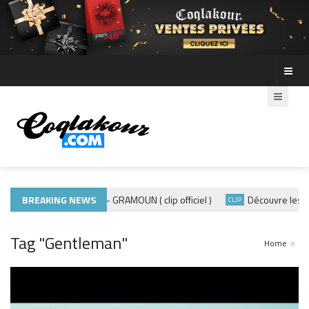
BREAKING NEWS
ADE440 – GRAMOUN ( clip officiel )
Découvre les phot
ACTUALITÉS
CLIP
Tag "Gentleman"
Home