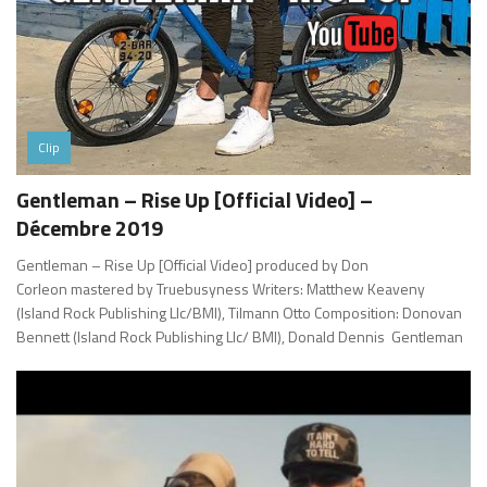
Clip
Gentleman – Rise Up [Official Video] –
Décembre 2019
Gentleman – Rise Up [Official Video] produced by Don
Corleon mastered by Truebusyness Writers: Matthew Keaveny
(Island Rock Publishing Llc/BMI), Tilmann Otto Composition: Donovan
Bennett (Island Rock Publishing Llc/ BMI), Donald Dennis Gentleman