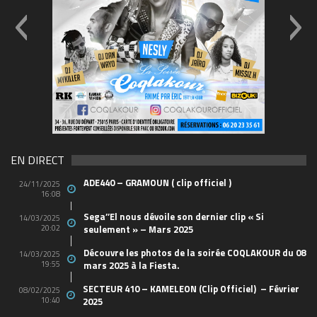
69570155_10157394548208150_46573326344965
(1)
EN DIRECT
ADE440 – GRAMOUN ( clip officiel )
24/11/2025
16:08
Sega’’El nous dévoile son dernier clip « Si
14/03/2025
20:02
seulement » – Mars 2025
Découvre les photos de la soirée COQLAKOUR du 08
14/03/2025
19:55
mars 2025 à la Fiesta.
SECTEUR 410 – KAMELEON (Clip Officiel) – Février
08/02/2025
10:40
2025