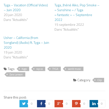
Tyga – Vacation (Official Video)
Tyga, Jhéné Aiko, Pop Smoke –
– Juin 2020
« Sunshine » / Tyga
20 juin 2020
« fantastic » – Septembre
Dans "Actualités"
2022
15 septembre 2022
Dans "Actualités"
Usher – California (from
Songland) (Audio) ft. Tyga – Juin
2020
19 juin 2020
Dans "Actualités"
Tags
Kygo
rap us
TYGA
world music
Zara Larsson
Category
Clip
Share this post:
0
0
0
0
0
a
b
c
d
j