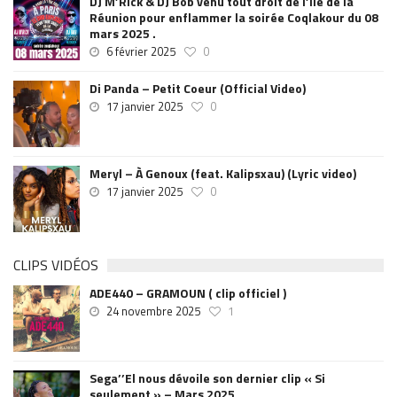
DJ M’Rick & DJ Bob venu tout droit de l’île de la
Réunion pour enflammer la soirée Coqlakour du 08
mars 2025 .
6 février 2025
0
Di Panda – Petit Coeur (Official Video)
17 janvier 2025
0
Meryl – À Genoux (feat. Kalipsxau) (Lyric video)
17 janvier 2025
0
CLIPS VIDÉOS
ADE440 – GRAMOUN ( clip officiel )
24 novembre 2025
1
Sega’’El nous dévoile son dernier clip « Si
seulement » – Mars 2025