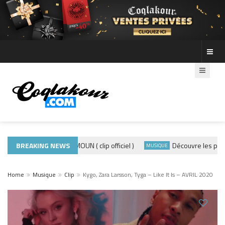
BREAKING NEWS
ADE440 – GRAMOUN ( clip officiel )
Découvre les photos 
CLIP
MUSIQUE
Home
Musique
Clip
Kygo, Zara Larsson, Tyga – Like It Is – AVRIL 2020