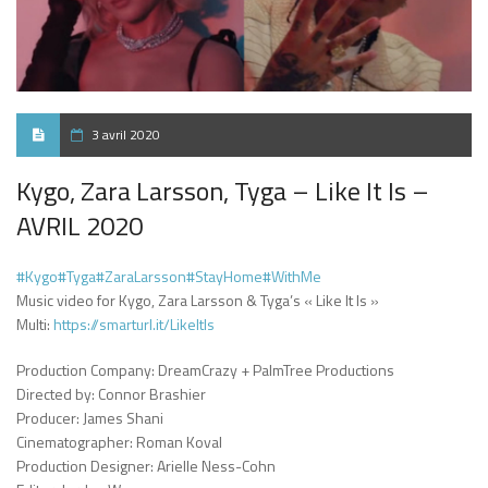
3 avril 2020
Kygo, Zara Larsson, Tyga – Like It Is –
AVRIL 2020
#Kygo
#Tyga
#ZaraLarsson
#StayHome
#WithMe
Music video for Kygo, Zara Larsson & Tyga’s « Like It Is »
Multi:
https://smarturl.it/LikeItIs
Production Company: DreamCrazy + PalmTree Productions
Directed by: Connor Brashier
Producer: James Shani
Cinematographer: Roman Koval
Production Designer: Arielle Ness-Cohn