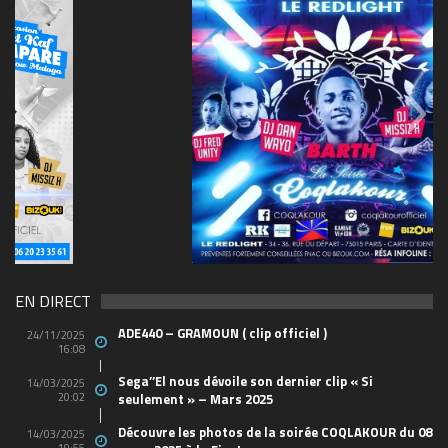
69570155_10157394548208150_465733263449653
(1)
EN DIRECT
ADE440 – GRAMOUN ( clip officiel )
24/11/2025
16:08
Sega’’El nous dévoile son dernier clip « Si
14/03/2025
20:02
seulement » – Mars 2025
Découvre les photos de la soirée COQLAKOUR du 08
14/03/2025