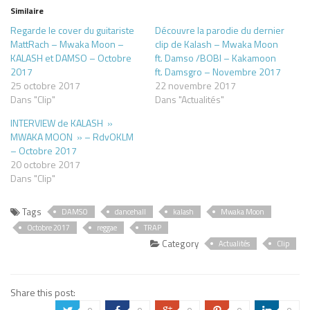
Similaire
Regarde le cover du guitariste
Découvre la parodie du dernier
MattRach – Mwaka Moon –
clip de Kalash – Mwaka Moon
KALASH et DAMSO – Octobre
ft. Damso /BOBI – Kakamoon
2017
ft. Damsgro – Novembre 2017
25 octobre 2017
22 novembre 2017
Dans "Clip"
Dans "Actualités"
INTERVIEW de KALASH »
MWAKA MOON » – RdvOKLM
– Octobre 2017
20 octobre 2017
Dans "Clip"
Tags
DAMSO
dancehall
kalash
Mwaka Moon
Octobre 2017
reggae
TRAP
Category
Actualités
Clip
Share this post: