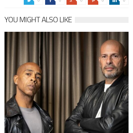
0
0
0
0
0
a
b
c
d
j
YOU MIGHT ALSO LIKE