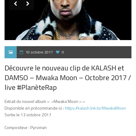


10 octobre 2017
0
Découvre le nouveau clip de KALASH et
DAMSO – Mwaka Moon – Octobre 2017 /
live #PlanèteRap
Extrait du nouvel album « »Mwaka Moon » »
Disponible en précommande ici :
https://kalash.lnk.to/MwakaMoon
Sortie le 13 octobre 2017
Compositeur : Pyroman