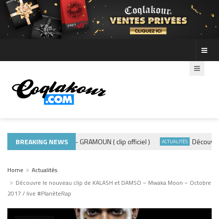
BREAKING NEWS
ADE440 – GRAMOUN ( clip officiel )
Découvre les
MUSIQUE 974
ACTUALITÉS
Home
Actualités
Découvre le nouveau clip de KALASH et DAMSO – Mwaka Moon – Octobre
2017 / live #PlanèteRap