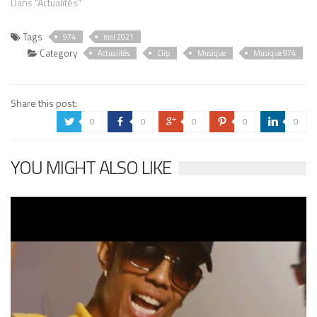
Dans "Actualités"
Tags
974
mai 2021
Category
Actualités
Clip
Musique
Musique 974
Share this post:
0
0
0
0
0
a
b
c
d
j
YOU MIGHT ALSO LIKE