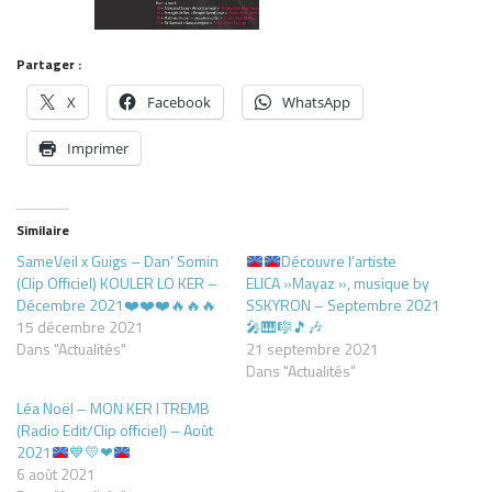
Partager :
X
Facebook
WhatsApp
Imprimer
Similaire
SameVeil x Guigs – Dan’ Somin
Découvre l’artiste
(Clip Officiel) KOULER LO KER –
ELICA »Mayaz », musique by
Décembre 2021❤️❤️❤️🔥🔥🔥
SSKYRON – Septembre 2021
15 décembre 2021
🎤
🎹
🎼
🎵
🎶
Dans "Actualités"
21 septembre 2021
Dans "Actualités"
Léa Noël – MON KER I TREMB
(Radio Edit/Clip officiel) – Août
2021
💙
💛
❤
6 août 2021