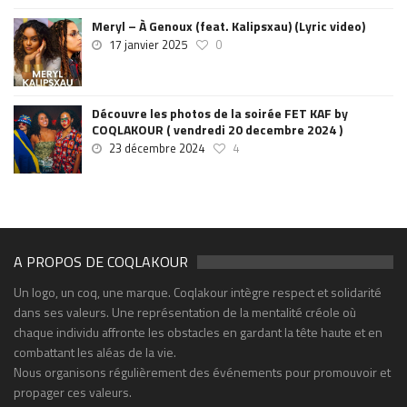
Meryl – À Genoux (feat. Kalipsxau) (Lyric video)
17 janvier 2025
0
Découvre les photos de la soirée FET KAF by
COQLAKOUR ( vendredi 20 decembre 2024 )
23 décembre 2024
4
A PROPOS DE COQLAKOUR
Un logo, un coq, une marque. Coqlakour intègre respect et solidarité
dans ses valeurs. Une représentation de la mentalité créole où
chaque individu affronte les obstacles en gardant la tête haute et en
combattant les aléas de la vie.
Nous organisons régulièrement des événements pour promouvoir et
propager ces valeurs.