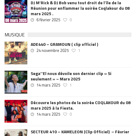
DJ M’Rick & DJ Bob venu tout droit de l’île de la
Réunion pour enflammer la soirée Coqlakour du 08
mars 2025 .
6 février 2025
0
MUSIQUE
ADE440 – GRAMOUN ( clip officiel )
24 novembre 2025
1
Sega’’El nous dévoile son dernier clip « Si
seulement » – Mars 2025
14 mars 2025
1
Découvre les photos de la soirée COQLAKOUR du 08
mars 2025 à la Fiesta.
14 mars 2025
0
SECTEUR 410 – KAMELEON (Clip Officiel) – Février