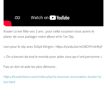
Kouler Lo ker fête ses 2 ans , pour cette occasion nous avons le
plaisir de vous partager notre album et le 1er Clip .
Lien pour le clip avec Didyé Kérgrin : https://youtu.be/mOAO91mH6yY
« On a besoin de tout le monde pour aider ceux qui n’ont personne »
Fais un don et aide les plus démunis .
https://koulerloker.com/index.php/la-tournee-association-kouler-lo-
ker.html