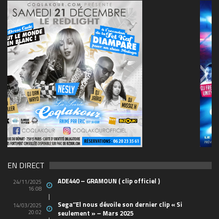
69570155_10157394548208150_465733263449653
(1)
EN DIRECT
ADE440 – GRAMOUN ( clip officiel )
24/11/2025
16:08
Sega’’El nous dévoile son dernier clip « Si
14/03/2025
20:02
seulement » – Mars 2025