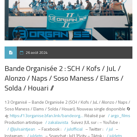
26 août 2024
Bande Organisée 2 : SCH / Kofs / JuL /
Alonzo / Naps / Soso Maness / Elams /
Solda / Houari //
13 Organisé – Bande Organisée 2 (SCH / Kofs / JuL / Alonzo / Naps /
Soso Maness / Elams / Solda / Houari). Nouveau single disponible 🔄
🛸
https://13organise.bfan.link/bandeorg…
Réalisé par
/ argo_films
Production artistique
/ zakalavista
Suivez JUL sur : – YouTube :
/ @julsaintjean
– Facebook :
/ julofficial
– Twitter :
/ jul
–
Instagram :
/ juldetp
– Snapchat : Jul135city – Tiktok :
/ juldetp