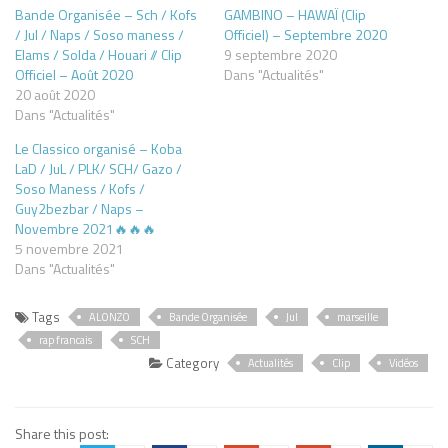
Bande Organisée – Sch / Kofs
GAMBINO – HAWAÏ (Clip
/ Jul / Naps / Soso maness /
Officiel) – Septembre 2020
Elams / Solda / Houari // Clip
9 septembre 2020
Officiel – Août 2020
Dans "Actualités"
20 août 2020
Dans "Actualités"
Le Classico organisé – Koba
LaD / JuL / PLK/ SCH/ Gazo /
Soso Maness / Kofs /
Guy2bezbar / Naps –
Novembre 2021🔥🔥🔥
5 novembre 2021
Dans "Actualités"
Tags
ALONZO
Bande Organisée
Jul
marseille
rap francais
SCH
Category
Actualités
Clip
Vidéos
Share this post: