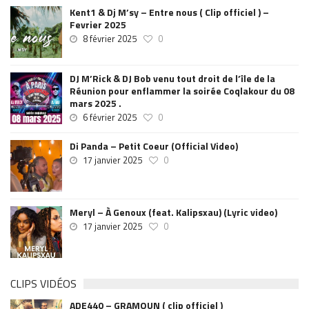
Kent1 & Dj M’sy – Entre nous ( Clip officiel ) –
Fevrier 2025
8 février 2025
0
DJ M’Rick & DJ Bob venu tout droit de l’île de la
Réunion pour enflammer la soirée Coqlakour du 08
mars 2025 .
6 février 2025
0
Di Panda – Petit Coeur (Official Video)
17 janvier 2025
0
Meryl – À Genoux (feat. Kalipsxau) (Lyric video)
17 janvier 2025
0
CLIPS VIDÉOS
ADE440 – GRAMOUN ( clip officiel )