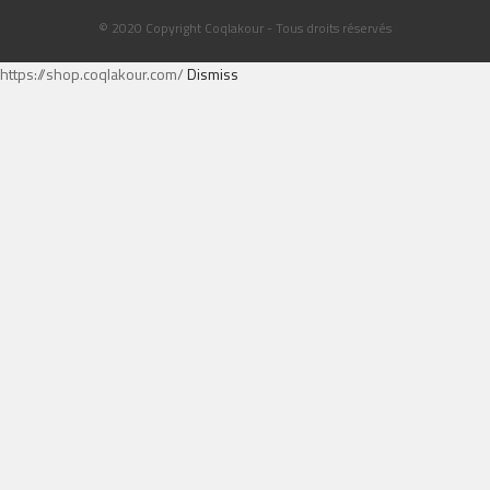
© 2020 Copyright Coqlakour - Tous droits réservés
https://shop.coqlakour.com/
Dismiss