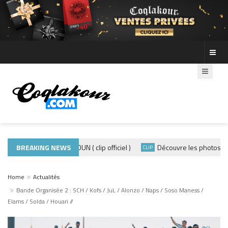
ADE440 – GRAMOUN ( clip officiel )
BREAKING NEWS
Découvre les photos de la
CLIP
CLIP
Home
Actualités
Bande Organisée 2 : SCH / Kofs / JuL / Alonzo / Naps / Soso Maness /
Elams / Solda / Houari //