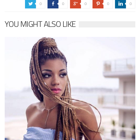
0
0
0
0
0
a
b
c
d
j
YOU MIGHT ALSO LIKE