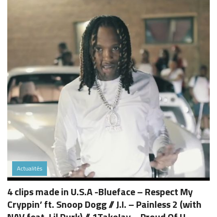
Actualités
4 clips made in U.S.A -Blueface – Respect My
Cryppin’ ft. Snoop Dogg // J.I. – Painless 2 (with
NAV feat. Lil Durk) // 1TakeJay – Proud Of U