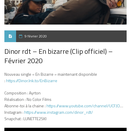
9 février 2020
Dinor rdt – En bizarre (Clip officiel) –
Février 2020
Nouveau single « En Bizarre » maintenant disponible
:
https://Dinor.lnk.to/EnBizarre
Composition : Ayrton
Réalisation : No Color Films
Abonne-toi à la chaine :
https://www.youtube.com/channel/UCFJO
…
Instagram :
https://www.instagram.com/dinor_rdt/
Snapchat : LUNETTE2SKI