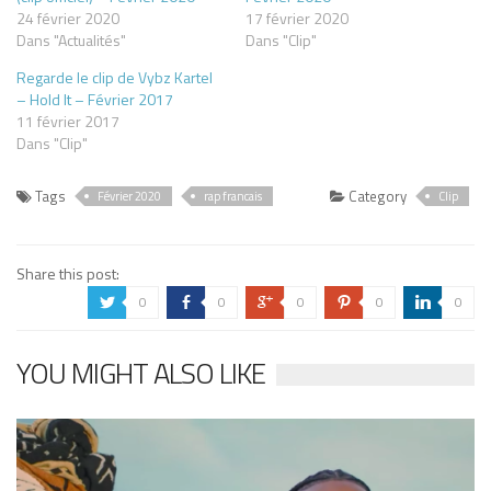
24 février 2020
17 février 2020
Dans "Actualités"
Dans "Clip"
Regarde le clip de Vybz Kartel
– Hold It – Février 2017
11 février 2017
Dans "Clip"
Tags
Category
Février 2020
rap francais
Clip
Share this post:
0
0
0
0
0
a
b
c
d
j
YOU MIGHT ALSO LIKE