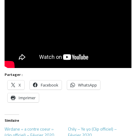
Partager :
X
Facebook
WhatsApp
Imprimer
Similaire
Wirdane « a contre coeur »
Chily – Ye yo (Clip officiel) –
(clip officiel) – Février 2020
Février 2020