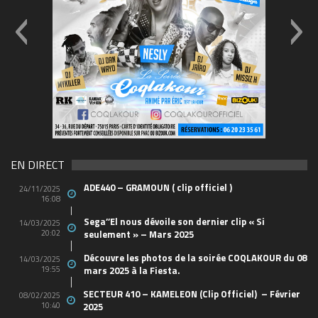
FLYER-SOIREE-Carré-03
6957015
EN DIRECT
ADE440 – GRAMOUN ( clip officiel )
24/11/2025
16:08
Sega’’El nous dévoile son dernier clip « Si
14/03/2025
20:02
seulement » – Mars 2025
Découvre les photos de la soirée COQLAKOUR du 08
14/03/2025
19:55
mars 2025 à la Fiesta.
SECTEUR 410 – KAMELEON (Clip Officiel) – Février
08/02/2025
10:40
2025