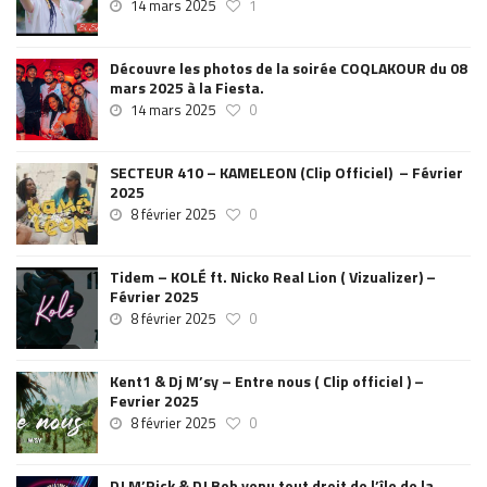
14 mars 2025
1
Découvre les photos de la soirée COQLAKOUR du 08
mars 2025 à la Fiesta.
14 mars 2025
0
SECTEUR 410 – KAMELEON (Clip Officiel) – Février
2025
8 février 2025
0
Tidem – KOLÉ ft. Nicko Real Lion ( Vizualizer) –
Février 2025
8 février 2025
0
Kent1 & Dj M’sy – Entre nous ( Clip officiel ) –
Fevrier 2025
8 février 2025
0
DJ M’Rick & DJ Bob venu tout droit de l’île de la