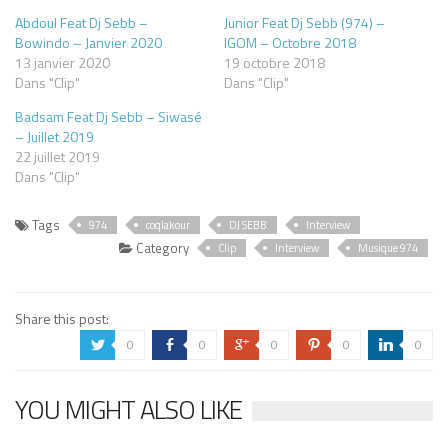
Abdoul Feat Dj Sebb –
Junior Feat Dj Sebb (974) –
Bowindo – Janvier 2020
IGOM – Octobre 2018
13 janvier 2020
19 octobre 2018
Dans "Clip"
Dans "Clip"
Badsam Feat Dj Sebb – Siwasé
– Juillet 2019
22 juillet 2019
Dans "Clip"
Tags
974
coqlakour
DJ SEBB
Interview
Category
Clip
Interview
Musique 974
Share this post:
0
0
0
0
0
a
b
c
d
j
YOU MIGHT ALSO LIKE