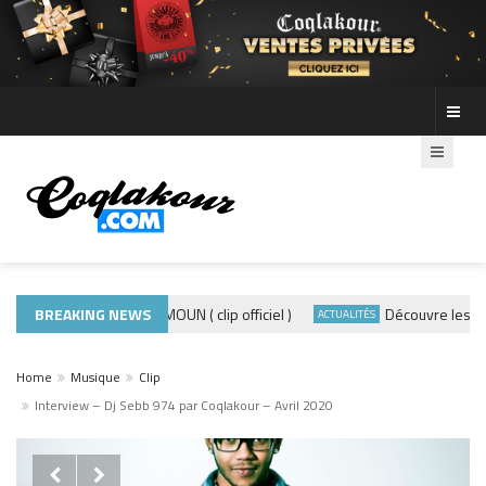
BREAKING NEWS
ADE440 – GRAMOUN ( clip officiel )
Découvre les photo
CLIP
ACTUALITÉS
Home
Musique
Clip
Interview – Dj Sebb 974 par Coqlakour – Avril 2020

