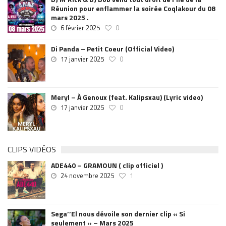
Réunion pour enflammer la soirée Coqlakour du 08
mars 2025 .
6 février 2025
0
Di Panda – Petit Coeur (Official Video)
17 janvier 2025
0
Meryl – À Genoux (feat. Kalipsxau) (Lyric video)
17 janvier 2025
0
CLIPS VIDÉOS
ADE440 – GRAMOUN ( clip officiel )
24 novembre 2025
1
Sega’’El nous dévoile son dernier clip « Si
seulement » – Mars 2025