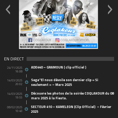
69570155_10157394548208150_4657332634496
(1)
EN DIRECT
ADE440 – GRAMOUN ( clip officiel )
24/11/2025
16:08
Sega’’El nous dévoile son dernier clip « Si
14/03/2025
20:02
seulement » – Mars 2025
Découvre les photos de la soirée COQLAKOUR du 08
14/03/2025
19:55
mars 2025 à la Fiesta.
SECTEUR 410 – KAMELEON (Clip Officiel) – Février
08/02/2025
10:40
2025