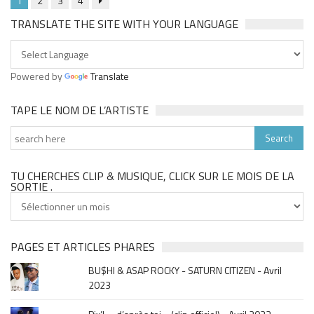
1
2
3
4
TRANSLATE THE SITE WITH YOUR LANGUAGE
Powered by
Translate
TAPE LE NOM DE L’ARTISTE
TU CHERCHES CLIP & MUSIQUE, CLICK SUR LE MOIS DE LA
SORTIE .
Tu
cherches
clip
&
PAGES ET ARTICLES PHARES
musique,
BU$HI & ASAP ROCKY - SATURN CITIZEN - Avril
click
2023
sur
le