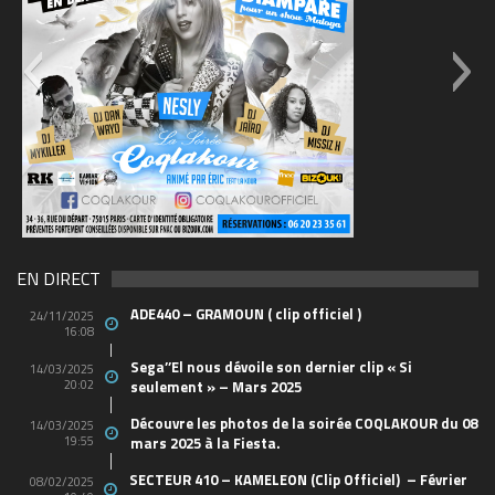
69570155_10157394548208150_465733263449653
(1)
EN DIRECT
ADE440 – GRAMOUN ( clip officiel )
24/11/2025
16:08
Sega’’El nous dévoile son dernier clip « Si
14/03/2025
20:02
seulement » – Mars 2025
Découvre les photos de la soirée COQLAKOUR du 08
14/03/2025
19:55
mars 2025 à la Fiesta.
SECTEUR 410 – KAMELEON (Clip Officiel) – Février
08/02/2025