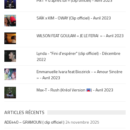
Pix’l « d’après toi » (clip officiel) - Avril 2023
mois
de
la
SAÏK x KIM - OWAY (Clip officiel) - Avril 2023
sortie
.
WILSON FEAT GOULAM « JE LE FERAI » - Avril 2023
Lynda - "Fini d'espérer" (clip officiel) - Décembre
2022
Emmanuelle Ivara feat Biozirick - « Amour Sincère
» - Avril 2023
Max-T - Rush (Kréol Version
) - Avril 2023
ARTICLES RÉCENTS
ADE440 – GRAMOUN ( clip officiel )
24 novembre 2025