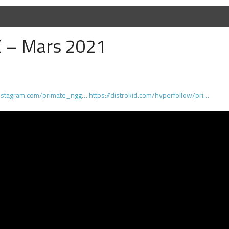
 – Mars 2021
instagram.com/primate_ngg…
​
https://distrokid.com/hyperfollow/pri…