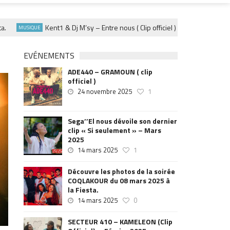
Kent1 & Dj M’sy – Entre nous ( Clip officiel ) – Fevrier 2025
MUSIQUE
MU
EVÉNEMENTS
ADE440 – GRAMOUN ( clip
officiel )
24 novembre 2025
1
Sega’’El nous dévoile son dernier
clip « Si seulement » – Mars
2025
14 mars 2025
1
Découvre les photos de la soirée
COQLAKOUR du 08 mars 2025 à
la Fiesta.
14 mars 2025
0
SECTEUR 410 – KAMELEON (Clip