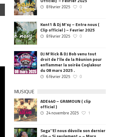
Officiel) – Février 2025
8 février 2025
0
Kent1 & Dj M’sy – Entre nous (
Clip officiel ) – Fevrier 2025
8 février 2025
0
DJ M’Rick & DJ Bob venu tout
droit de l’île de la Réunion pour
enflammer la soirée Coqlakour
du 08 mars 2025 .
6 février 2025
0
MUSIQUE
ADE440 – GRAMOUN ( clip
officiel )
24 novembre 2025
1
Sega’’El nous dévoile son dernier
clip « Si seulement » – Mars