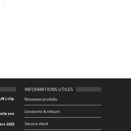
INFORMATIONS UTILES
N ( clip
Nouveaux produits
Livraisons & retours
oile son
Service client
ars 2025