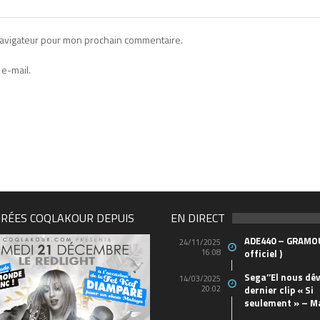
navigateur pour mon prochain commentaire.
e-mail.
IRÉES COQLAKOUR DEPUIS
EN DIRECT
ADE440 – GRAMOU
24/11/2025
16:08
officiel )
Sega’’El nous dév
14/03/2025
20:02
dernier clip « Si
seulement » – M