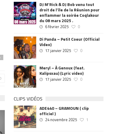
DJ M’Rick & DJ Bob venu tout
droit de l’île de la Réunion pour
enflammer la soirée Coqlakour
du 08 mars 2025 .
6 février 2025
0
Di Panda – Petit Coeur (Official
Video)
17 janvier 2025
0
p
Meryl – À Genoux (feat.
Kalipsxau) (Lyric video)
0
17 janvier 2025
0
CLIPS VIDÉOS
ADE440 – GRAMOUN ( clip
officiel )
24 novembre 2025
1