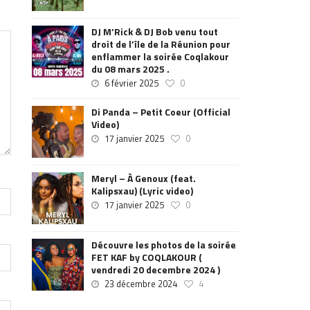
DJ M’Rick & DJ Bob venu tout
droit de l’île de la Réunion pour
enflammer la soirée Coqlakour
du 08 mars 2025 .
6 février 2025
0
Di Panda – Petit Coeur (Official
Video)
17 janvier 2025
0
Meryl – À Genoux (feat.
Kalipsxau) (Lyric video)
17 janvier 2025
0
Découvre les photos de la soirée
FET KAF by COQLAKOUR (
vendredi 20 decembre 2024 )
23 décembre 2024
4