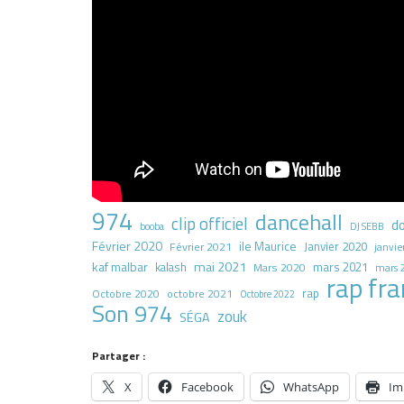
974
dancehall
clip officiel
d
booba
DJ SEBB
Février 2020
ile Maurice
Janvier 2020
Février 2021
janvie
kaf malbar
mai 2021
mars 2021
kalash
Mars 2020
mars 
rap fra
rap
octobre 2021
Octobre 2020
Octobre 2022
Son 974
zouk
SÉGA
Partager :
X
Facebook
WhatsApp
Im