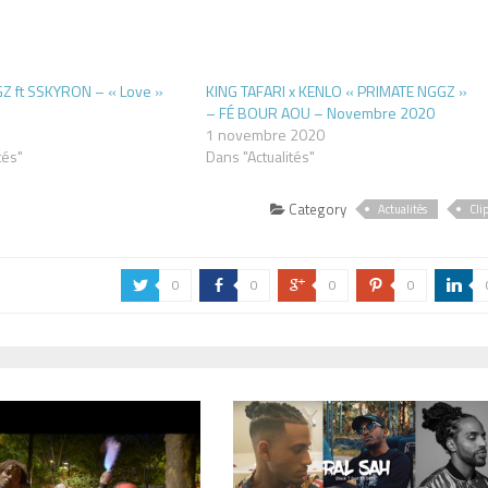
Z ft SSKYRON – « Love »
KING TAFARI x KENLO « PRIMATE NGGZ »
– FÉ BOUR AOU – Novembre 2020
1 novembre 2020
tés"
Dans "Actualités"
Category
Actualités
Cli
0
0
0
0
a
b
c
d
j