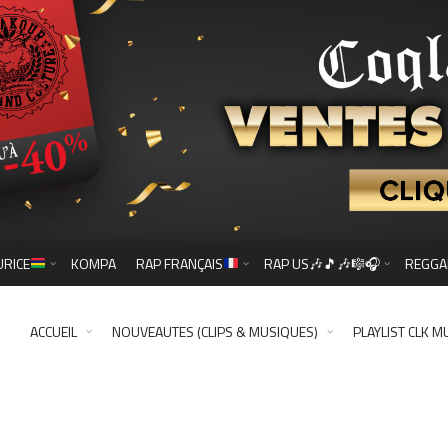
URICE
KOMPA
RAP FRANÇAIS
RAP US🎶🎵🎶🎼🎧
REGGA
ACCUEIL
NOUVEAUTES (CLIPS & MUSIQUES)
PLAYLIST CLK M