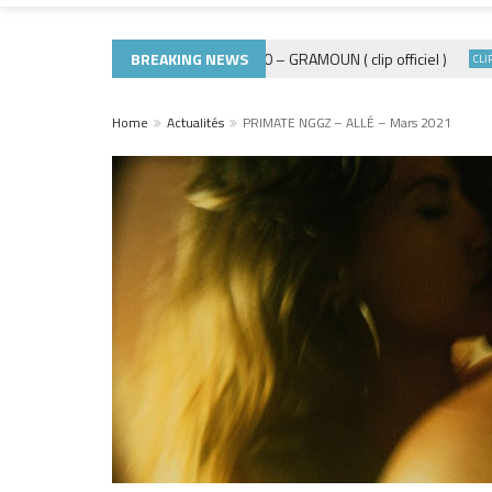
BREAKING NEWS
ADE440 – GRAMOUN ( clip officiel )
Dé
ACTUALITÉS
CLIP
Home
Actualités
PRIMATE NGGZ – ALLÉ – Mars 2021