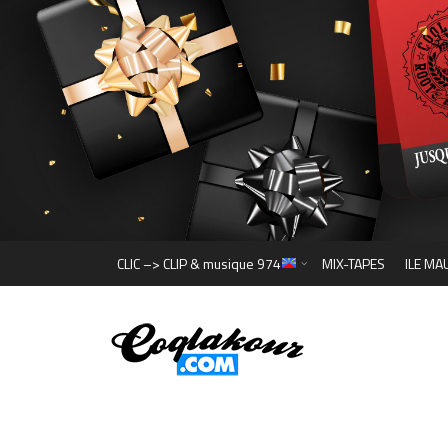
CLIC –> CLIP & musique 974
MIX-TAPES
ILE MA