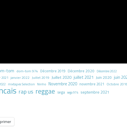
om-tom
Décembre 2020
dom-tom 974
Décembre 2019
Décembre 2022
juillet 2021
juin 20
Juillet 2020
Juin 2020
Juillet 2019
r 2021
janvier 2022
Novembre 2020
novembre 2021
Octobre 201
2022
mixtapes Selection
Ninho
ncais
reggae
rap us
septembre 2021
sega
sega 974
primer