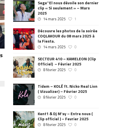
Sega’’El nous dévoile son dernier
clip « Si seulement » – Mars
2025
14 mars 2025
1
Découvre les photos de la soirée
COQLAKOUR du 08 mars 2025 à
la Fiesta.
14 mars 2025
0
is
SECTEUR 410 – KAMELEON (Clip
Officiel) – Février 2025
8 février 2025
0
Tidem – KOLÉ ft. Nicko Real Lion
( Vizualizer) – Février 2025
8 février 2025
0
Kent1 & Dj M’sy – Entre nous (
Clip officiel ) – Fevrier 2025
8 février 2025
0