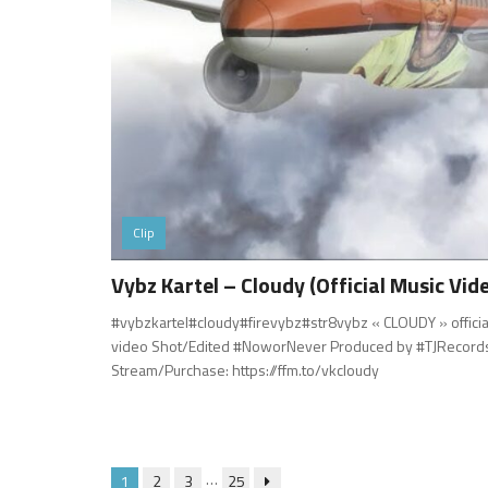
Clip
Vybz Kartel – Cloudy (Official Music Vid
#vybzkartel#cloudy#firevybz#str8vybz « CLOUDY » officia
video Shot/Edited #NoworNever Produced by #TJRecord
Stream/Purchase: https://ffm.to/vkcloudy
…
1
2
3
25