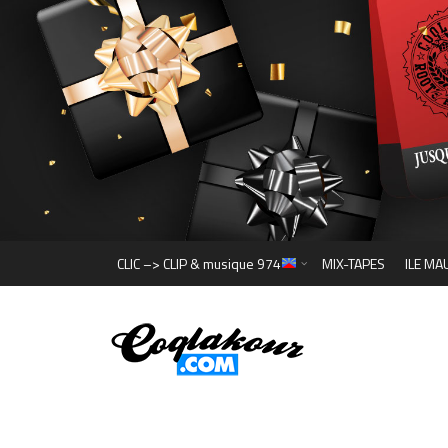
CLIC –> CLIP & musique 974
MIX-TAPES
ILE MA