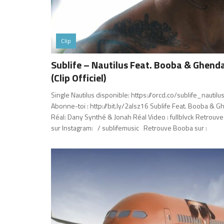
Clip
Sublife – Nautilus Feat. Booba & Ghend
(Clip Officiel)
Single Nautilus disponible: https://orcd.co/sublife_nautil
Abonne-toi : http://bit.ly/2aIsz16​​​ Sublife Feat. Booba & 
Réal: Dany Synthé & Jonah Réal Video : fullblvck Retrouve
sur Instagram: / sublifemusic Retrouve Booba sur :