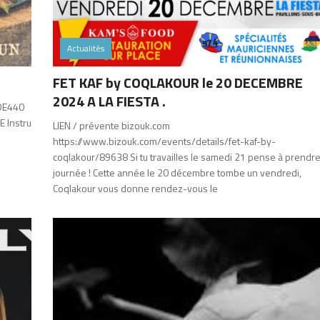
Actualités
FET KAF by COQLAKOUR le 20 DECEMBRE
2024 A LA FIESTA .
ADE440
 Instru
LIEN / prévente bizouk.com
https://www.bizouk.com/events/details/fet-kaf-by-
coqlakour/89638 Si tu travailles le samedi 21 pense à prendre
journée ! Cette année le 20 décembre tombe un vendredi,
Coqlakour vous donne rendez-vous le