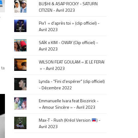
BU$HI & ASAP ROCKY - SATURN
click
CITIZEN - Avril 2023
sur
le
Pix’l « d’après toi » (clip officiel) -
mois
Avril 2023
de
la
SAÏK x KIM - OWAY (Clip officiel) -
sortie
Avril 2023
.
WILSON FEAT GOULAM « JE LE FERAI
 ta
» - Avril 2023
Lynda - "Fini d'espérer" (clip officiel)
- Décembre 2022
Emmanuelle Ivara feat Biozirick -
« Amour Sincère » - Avril 2023
Max-T - Rush (Kréol Version
) -
Avril 2023