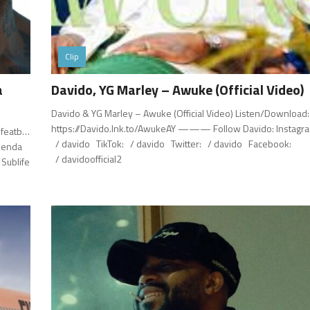
Clip
a
Davido, YG Marley – Awuke (Official Video)
Davido & YG Marley – Awuke (Official Video) Listen/Download:
https://Davido.lnk.to/AwukeAY ——— Follow Davido: Instagra
usfeatb…
/ davido TikTok: / davido Twitter: / davido Facebook:
Ghenda
/ davidoofficial2
 Sublife