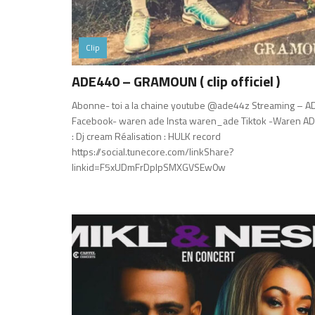
Clip
ADE440 – GRAMOUN ( clip officiel )
Abonne- toi a la chaine youtube @ade44z Streaming – 
Facebook- waren ade Insta waren_ade Tiktok -Waren ADE
: Dj cream Réalisation : HULK record
https://social.tunecore.com/linkShare?
linkid=F5xUDmFrDpIpSMXGVSEw0w