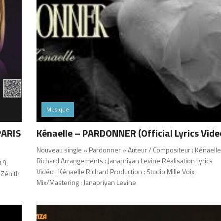
Musique
PARIS
Kénaelle – PARDONNER (Official Lyrics Vide
Nouveau single « Pardonner » Auteur / Compositeur : Kénaell
Richard Arrangements : Janapriyan Levine Réalisation Lyrics
19,
Vidéo : Kénaelle Richard Production : Studio Mille Voix
 Zénith
Mix/Mastering : Janapriyan Levine