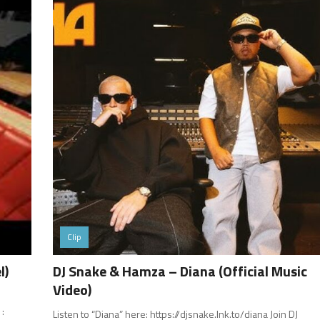
Clip
l)
DJ Snake & Hamza – Diana (Official Music
Video)
 :
Listen to “Diana” here: https://djsnake.lnk.to/diana Join DJ