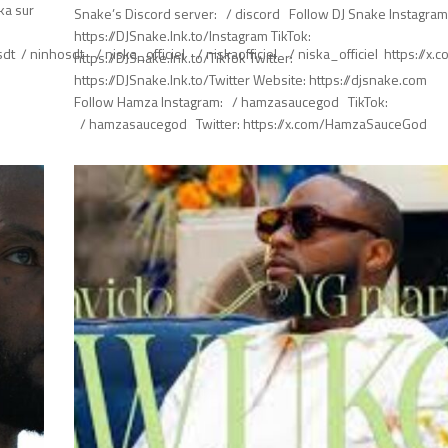
ka sur
Snake’s Discord server: / discord Follow DJ Snake Instagram
https://DJSnake.lnk.to/Instagram TikTok:
 / ninhosdt / niska_officiel / niskaofficiel / niska_officiel https://x.
https://DJSnake.lnk.to/TikTok Twitter:
https://DJSnake.lnk.to/Twitter Website: https://djsnake.com
Follow Hamza Instagram: / hamzasaucegod TikTok:
/ hamzasaucegod Twitter: https://x.com/HamzaSauceGod