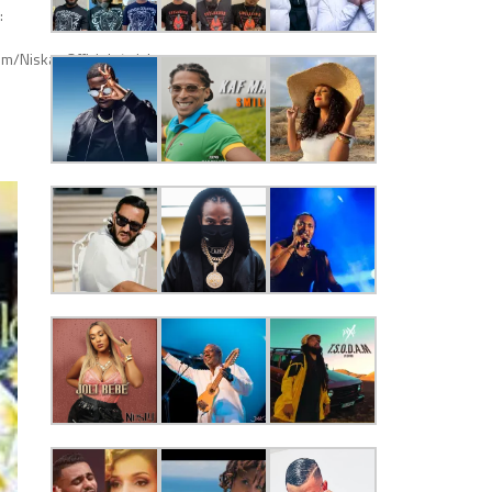
:
com/Niska_Officiel / niska_snap