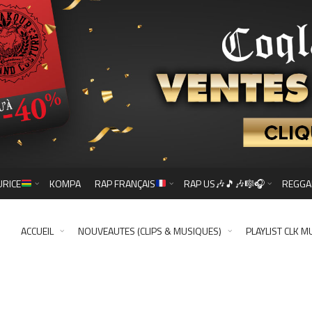
URICE
KOMPA
RAP FRANÇAIS
RAP US🎶🎵🎶🎼🎧
REGGA
ACCUEIL
NOUVEAUTES (CLIPS & MUSIQUES)
PLAYLIST CLK M