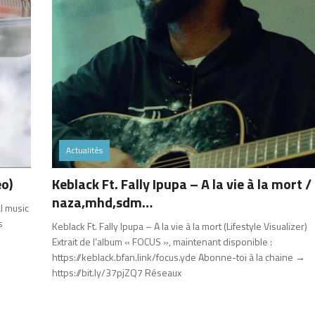
Actualités
eo)
Keblack Ft. Fally Ipupa – A la vie à la mort /
naza,mhd,sdm…
l music
s
Keblack Ft. Fally Ipupa – A la vie à la mort (Lifestyle Visualizer)
Extrait de l’album « FOCUS », maintenant disponible :
https://keblack.bfan.link/focus.yde Abonne-toi à la chaine →
https://bit.ly/37pjZQ7 Réseaux