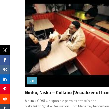
Clip
Ninho, Niska – Collabo (Visualizer officie
Album « GOAT » disponible partout : https://ninho-
niska.lnk.to/goat – Réalisation : Tom Menetrey Production