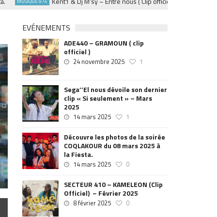
Kent1 & Dj M’sy – Entre nous ( Clip officiel ) – Fevrier 2025
MUSIQUE 974
EVÉNEMENTS
ADE440 – GRAMOUN ( clip
officiel )
24 novembre 2025
1
Sega’’El nous dévoile son dernier
clip « Si seulement » – Mars
2025
14 mars 2025
1
Découvre les photos de la soirée
COQLAKOUR du 08 mars 2025 à
la Fiesta.
14 mars 2025
0
SECTEUR 410 – KAMELEON (Clip
Officiel) – Février 2025
8 février 2025
0