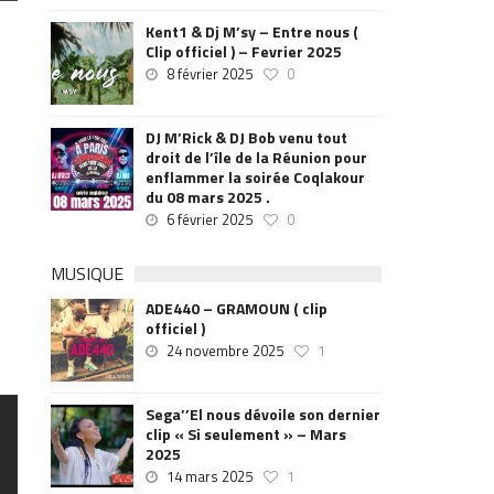
Kent1 & Dj M’sy – Entre nous (
Clip officiel ) – Fevrier 2025
8 février 2025
0
DJ M’Rick & DJ Bob venu tout
droit de l’île de la Réunion pour
enflammer la soirée Coqlakour
du 08 mars 2025 .
6 février 2025
0
MUSIQUE
ADE440 – GRAMOUN ( clip
officiel )
24 novembre 2025
1
Sega’’El nous dévoile son dernier
clip « Si seulement » – Mars
2025
14 mars 2025
1