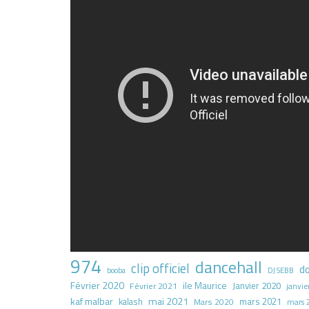
974
dancehall
clip officiel
d
booba
DJ SEBB
Février 2020
ile Maurice
Janvier 2020
Février 2021
janvie
kaf malbar
mai 2021
mars 2021
kalash
Mars 2020
mars 