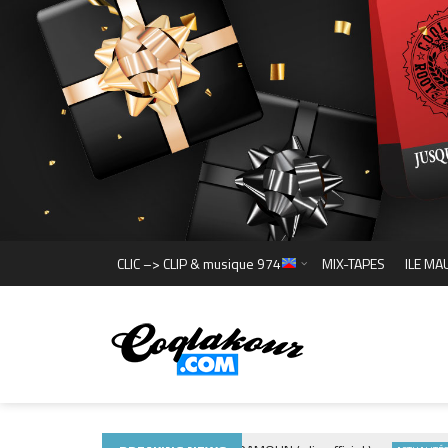
CLIC –> CLIP & musique 974
MIX-TAPES
ILE MA