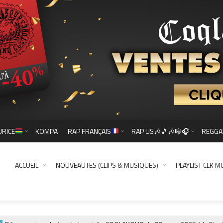
URICE
KOMPA
RAP FRANÇAIS
RAP US🎶🎵🎶🎼🎧
REGGA
ACCUEIL
NOUVEAUTES (CLIPS & MUSIQUES)
PLAYLIST CLK M