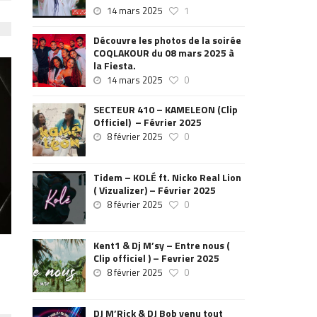
14 mars 2025
1
Découvre les photos de la soirée
COQLAKOUR du 08 mars 2025 à
la Fiesta.
14 mars 2025
0
SECTEUR 410 – KAMELEON (Clip
Officiel) – Février 2025
8 février 2025
0
Tidem – KOLÉ ft. Nicko Real Lion
( Vizualizer) – Février 2025
8 février 2025
0
Kent1 & Dj M’sy – Entre nous (
Clip officiel ) – Fevrier 2025
8 février 2025
0
DJ M’Rick & DJ Bob venu tout