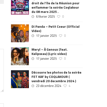
droit de l’île de la Réunion pour
enflammer la soirée Coqlakour
du 08 mars 2025 .
6 février 2025
0
Di Panda – Petit Coeur (Official
Video)
17 janvier 2025
0
Meryl – À Genoux (feat.
Kalipsxau) (Lyric video)
17 janvier 2025
0
Découvre les photos de la soirée
FET KAF by COQLAKOUR (
vendredi 20 decembre 2024 )
23 décembre 2024
4