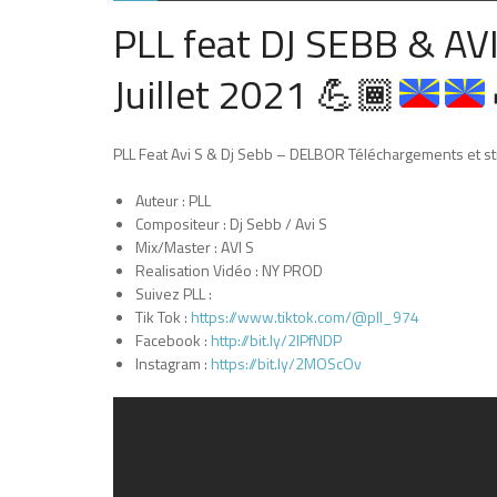
PLL feat DJ SEBB & AVI 
Juillet 2021
💪🏾
PLL Feat Avi S & Dj Sebb – DELBOR Téléchargements et s
Auteur : PLL
Compositeur : Dj Sebb / Avi S
Mix/Master : AVI S
Realisation Vidéo : NY PROD
Suivez PLL :
Tik Tok :
https://www.tiktok.com/@pll_974
Facebook :
http://bit.ly/2lPfNDP
Instagram :
https://bit.ly/2MOScOv