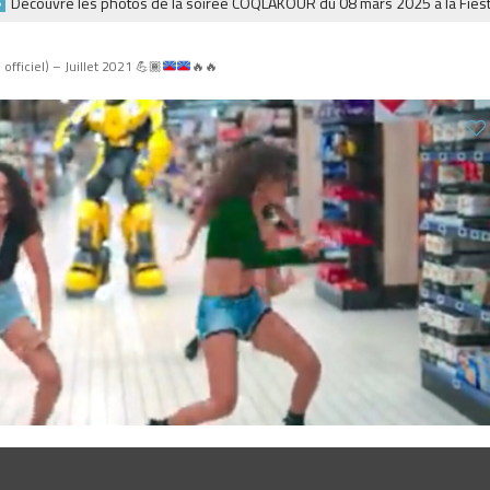
ouvre les photos de la soirée COQLAKOUR du 08 mars 2025 à la Fiesta.
 officiel) – Juillet 2021
💪🏾
🔥
🔥