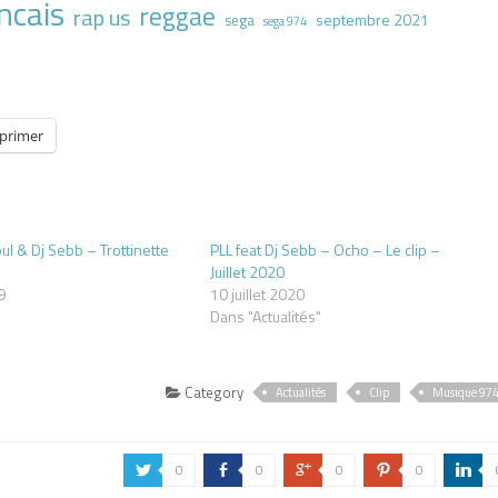
ncais
reggae
rap us
septembre 2021
sega
sega 974
primer
ul & Dj Sebb – Trottinette
PLL feat Dj Sebb – Ocho – Le clip –
9
Juillet 2020
19
10 juillet 2020
Dans "Actualités"
Category
Actualités
Clip
Musique 97
0
0
0
0
a
b
c
d
j