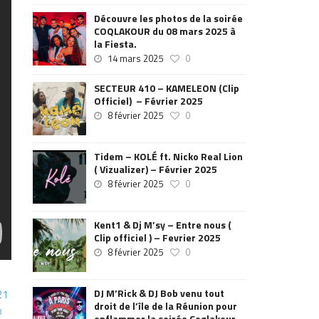
Découvre les photos de la soirée
COQLAKOUR du 08 mars 2025 à
la Fiesta.
14 mars 2025
0
SECTEUR 410 – KAMELEON (Clip
Officiel) – Février 2025
8 février 2025
0
Tidem – KOLÉ ft. Nicko Real Lion
( Vizualizer) – Février 2025
8 février 2025
0
Kent1 & Dj M’sy – Entre nous (
Clip officiel ) – Fevrier 2025
8 février 2025
0
DJ M’Rick & DJ Bob venu tout
21
droit de l’île de la Réunion pour
8
enflammer la soirée Coqlakour