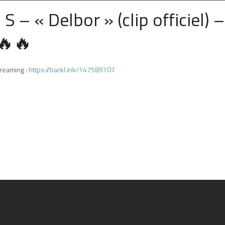
S – « Delbor » (clip officiel) –
🔥
🔥
treaming :
https://backl.ink/147589107