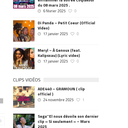
du 08 mars 2025 .
6 février 2025
0
Di Panda – Petit Coeur (Official
Video)
17 janvier 2025
0
Meryl – À Genoux (feat.
Kalipsxau) (Lyric video)
17 janvier 2025
0
CLIPS VIDÉOS
ADE440 – GRAMOUN ( clip
officiel )
24 novembre 2025
1
4
Sega’’El nous dévoile son dernier
0
clip « Si seulement » – Mars
2025