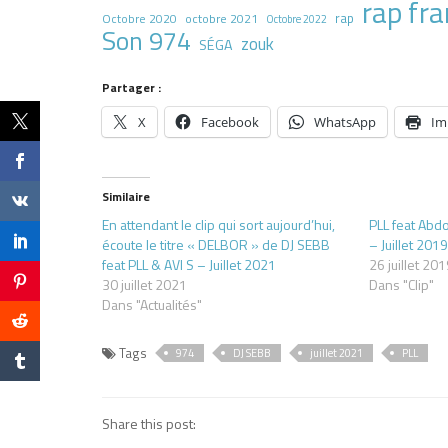
rap fra
rap
octobre 2021
Octobre 2020
Octobre 2022
Son 974
zouk
SÉGA
Partager :
X
Facebook
WhatsApp
Im
Similaire
En attendant le clip qui sort aujourd’hui,
PLL feat Abdo
écoute le titre « DELBOR » de DJ SEBB
– Juillet 201
feat PLL & AVI S – Juillet 2021
26 juillet 20
30 juillet 2021
Dans "Clip"
Dans "Actualités"
Tags
974
DJ SEBB
juillet 2021
PLL
Share this post: