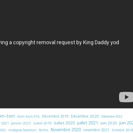
om-tom
Décembre 2020
dom-tom 974
Décembre 2019
Décembre 2022
juillet 2021
juin 20
Juillet 2020
Juin 2020
Juillet 2019
r 2021
janvier 2022
Novembre 2020
novembre 2021
Octobre 201
2022
mixtapes Selection
Ninho