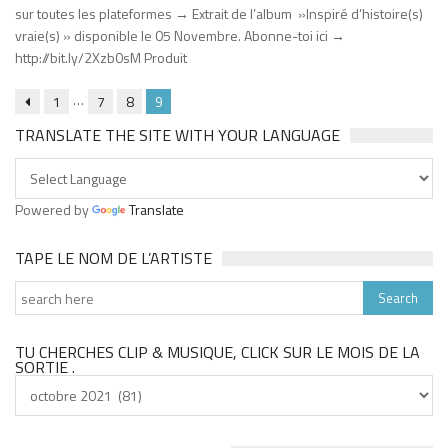
sur toutes les plateformes → Extrait de l’album »Inspiré d’histoire(s)
vraie(s) » disponible le 05 Novembre. Abonne-toi ici →
http://bit.ly/2Xzb0sM Produit
…
1
7
8
9
TRANSLATE THE SITE WITH YOUR LANGUAGE
Powered by
Translate
TAPE LE NOM DE L’ARTISTE
TU CHERCHES CLIP & MUSIQUE, CLICK SUR LE MOIS DE LA
SORTIE .
Tu
cherches
clip