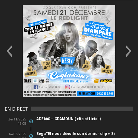
FLYER-SOIREE-Carré-03
EN DIRECT
ADE440 – GRAMOUN ( clip officiel )
24/11/2025
16:08
Sega’’El nous dévoile son dernier clip « Si
14/03/2025