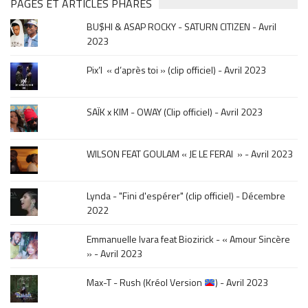
&
PAGES ET ARTICLES PHARES
musique,
BU$HI & ASAP ROCKY - SATURN CITIZEN - Avril
click
2023
sur
le
Pix’l « d’après toi » (clip officiel) - Avril 2023
mois
de
la
SAÏK x KIM - OWAY (Clip officiel) - Avril 2023
sortie
.
WILSON FEAT GOULAM « JE LE FERAI » - Avril 2023
Lynda - "Fini d'espérer" (clip officiel) - Décembre
2022
Emmanuelle Ivara feat Biozirick - « Amour Sincère
» - Avril 2023
Max-T - Rush (Kréol Version
) - Avril 2023