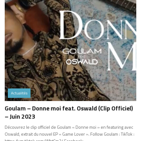
Actualités
Goulam – Donne moi feat. Oswald (Clip Officiel)
– Juin 2023
Découvrez le clip officiel de Goulam « Donne moi » en featuring avec
Oswald, extrait du nouvel EP « Game Lover ». Follow Goulam : TikTok :
https://vm.tiktok.com/WbtCm2/ Facebook: