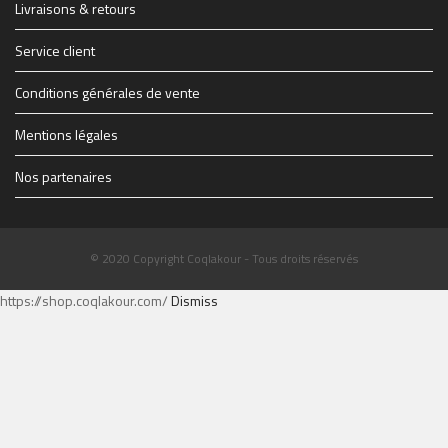
Livraisons & retours
Service client
Conditions générales de vente
Mentions légales
Nos partenaires
© 2020 Copyright Coqlakour - Tous droits réservés
https://shop.coqlakour.com/
Dismiss