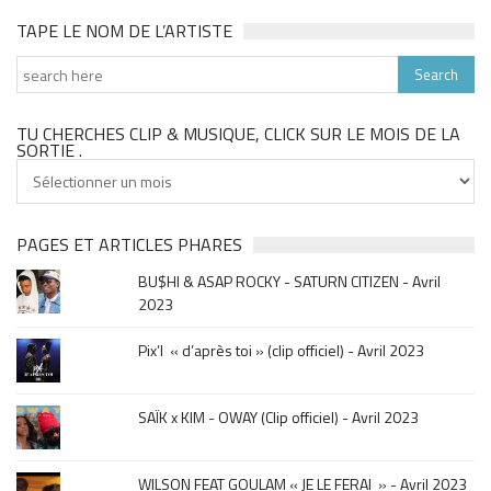
TAPE LE NOM DE L’ARTISTE
TU CHERCHES CLIP & MUSIQUE, CLICK SUR LE MOIS DE LA
SORTIE .
Tu
cherches
clip
&
PAGES ET ARTICLES PHARES
musique,
BU$HI & ASAP ROCKY - SATURN CITIZEN - Avril
click
2023
sur
le
Pix’l « d’après toi » (clip officiel) - Avril 2023
mois
de
la
SAÏK x KIM - OWAY (Clip officiel) - Avril 2023
sortie
.
WILSON FEAT GOULAM « JE LE FERAI » - Avril 2023