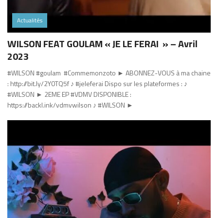
Actualités
WILSON FEAT GOULAM « JE LE FERAI » – Avril
2023
#WILSON​​​​ #goulam ​​​​ #Commemonzoto ► ABONNEZ-VOUS à ma chaine
: http://bit.ly/2Y0TQ5f​​​​ ♪ #jeleferai Dispo sur les plateformes : ♪
#WILSON​​​​ ► 2EME EP #VDMV​​​​ DISPONIBLE :
https://backl.ink/vdmvwilson ♪ #WILSON ►