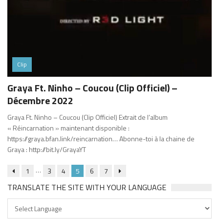
Clip
Graya Ft. Ninho – Coucou (Clip Officiel) –
Décembre 2022
Graya Ft. Ninho – Coucou (Clip Officiel) Extrait de l’album
« Réincarnation » maintenant disponible :
https://graya.bfan.link/reincarnation… Abonne-toi à la chaine de
Graya : http://bit.ly/GrayaYT
…
1
3
4
5
6
7
TRANSLATE THE SITE WITH YOUR LANGUAGE