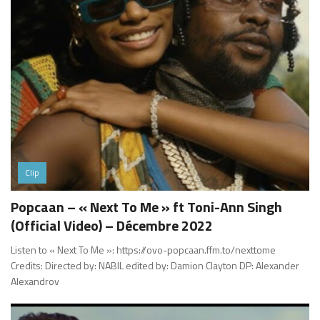
Clip
Popcaan – « Next To Me » ft Toni-Ann Singh
(Official Video) – Décembre 2022
Listen to « Next To Me »: https://ovo-popcaan.ffm.to/nexttome
Credits: Directed by: NABIL edited by: Damion Clayton DP: Alexander
Alexandrov