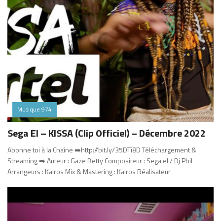
Musique 974
Sega El – KISSA (Clip Officiel) – Décembre 2022
Abonne toi à la Chaîne ➡️http://bit.ly/35DTi8D​ Téléchargement &
Streaming ➡️ Auteur : Gaze Betty Compositeur : Sega el / Dj Phil
Arrangeurs : Kairos Mix & Mastering : Kairos Réalisateur