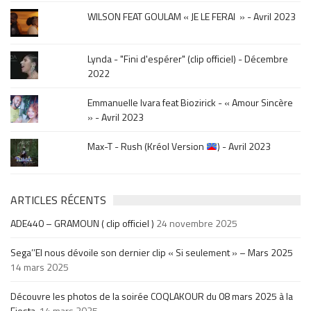
.
WILSON FEAT GOULAM « JE LE FERAI » - Avril 2023
Lynda - "Fini d'espérer" (clip officiel) - Décembre
2022
Emmanuelle Ivara feat Biozirick - « Amour Sincère
» - Avril 2023
Max-T - Rush (Kréol Version
) - Avril 2023
ARTICLES RÉCENTS
ADE440 – GRAMOUN ( clip officiel )
24 novembre 2025
Sega’’El nous dévoile son dernier clip « Si seulement » – Mars 2025
14 mars 2025
Découvre les photos de la soirée COQLAKOUR du 08 mars 2025 à la
Fiesta.
14 mars 2025