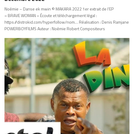
Noémie – Danse ek mwin © MAKARA 2022 1er extrait de l’EP
« BRAVE WOMAN » Écoute et téléchargement légal :
https://distrokid.com/hyperfollow/nom… Réalisation : Denis Ramjane
POWERBOYFILMS Auteur : Noémie Robert Compositeurs