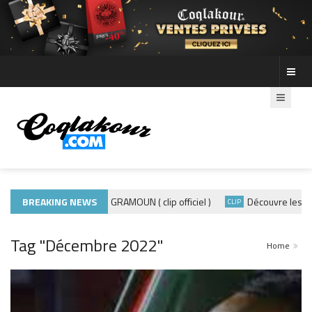
BREAKING NEWS
ADE440 – GRAMOUN ( clip officiel )
Découvre les photos de
QUE 974
CLIP
Tag "Décembre 2022"
Home