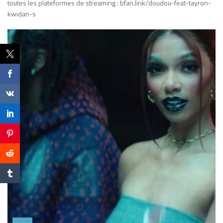
toutes les plateformes de streaming : ​bfan.link/doudou-feat-tayron-
kwidan-s