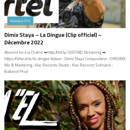
Musique 974
Dimix Staya – La Dingue (Clip officiel) –
Décembre 2022
Abonne toi à la Chaîne ➡️http://bit.ly/35DTi8D Streaming ➡️
https://bfan.link/la-dingue Auteur : Dimix Staya Compositeur : CHRONIX
Mix & Mastering : Klac Records Studio : Klac Records Scénario :
Balbinot Prod