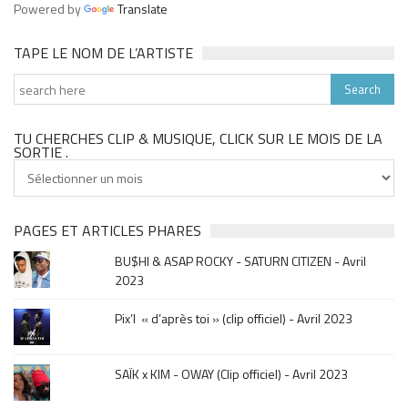
Powered by
Translate
TAPE LE NOM DE L’ARTISTE
TU CHERCHES CLIP & MUSIQUE, CLICK SUR LE MOIS DE LA
SORTIE .
Tu
cherches
clip
&
PAGES ET ARTICLES PHARES
musique,
BU$HI & ASAP ROCKY - SATURN CITIZEN - Avril
click
2023
sur
le
Pix’l « d’après toi » (clip officiel) - Avril 2023
mois
de
la
SAÏK x KIM - OWAY (Clip officiel) - Avril 2023
sortie