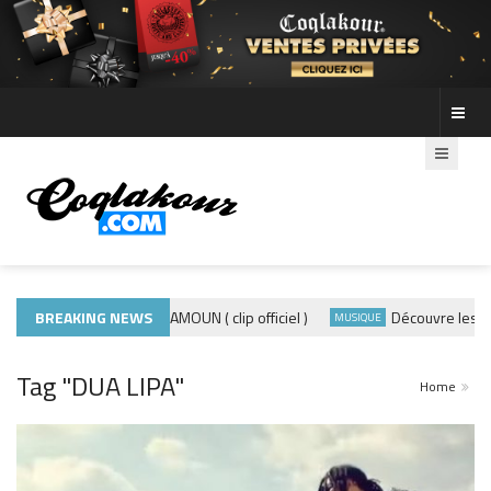
BREAKING NEWS
ADE440 – GRAMOUN ( clip officiel )
Découvre les phot
CLIP
MUSIQUE
Tag "DUA LIPA"
Home