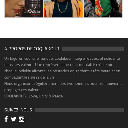
A PROPOS DE COQLAKOUR
Un logo, un coq, une marque. Coqlakour intègre respect et solidarité
dans ses valeurs. Une représentation de la mentalité créole où
chaque individu affronte les obstacles en gardant la tête haute et en
combattant les aléas de la vie.
Nous organisons régulièrement des événements pour promouvoir et
propager ces valeurs.
COQLAKOUR : Love, Unity & Peace !
SUIVEZ-NOUS