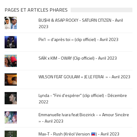
clip
&
PAGES ET ARTICLES PHARES
musique,
BU$HI & ASAP ROCKY - SATURN CITIZEN - Avril
click
2023
sur
le
Pix’l « d’après toi » (clip officiel) - Avril 2023
mois
de
la
SAÏK x KIM - OWAY (Clip officiel) - Avril 2023
sortie
.
WILSON FEAT GOULAM « JE LE FERAI » - Avril 2023
Lynda - "Fini d'espérer" (clip officiel) - Décembre
2022
Emmanuelle Ivara feat Biozirick - « Amour Sincère
» - Avril 2023
Max-T - Rush (Kréol Version
) - Avril 2023