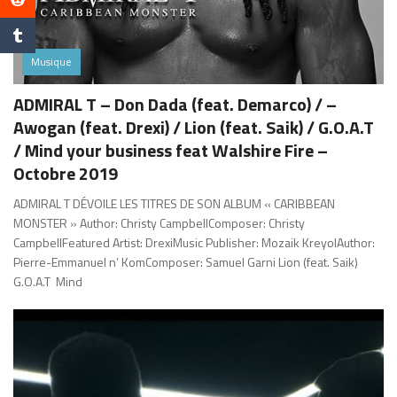
Musique
ADMIRAL T – Don Dada (feat. Demarco) / –
Awogan (feat. Drexi) / Lion (feat. Saik) / G.O.A.T
/ Mind your business feat Walshire Fire –
Octobre 2019
ADMIRAL T DÉVOILE LES TITRES DE SON ALBUM « CARIBBEAN
MONSTER » Author: Christy CampbellComposer: Christy
CampbellFeatured Artist: DrexiMusic Publisher: Mozaik KreyolAuthor:
Pierre-Emmanuel n’ KomComposer: Samuel Garni Lion (feat. Saik)
G.O.A.T Mind