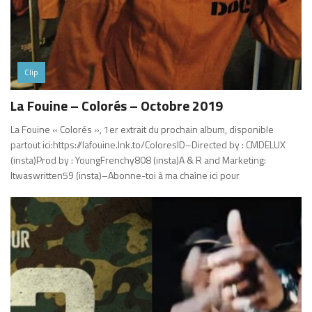
Clip
La Fouine – Colorés – Octobre 2019
La Fouine « Colorés », 1er extrait du prochain album, disponible
partout ici:https://lafouine.lnk.to/ColoresID–Directed by : CMDELUX
(insta)Prod by : YoungFrenchy808 (insta)A & R and Marketing:
Itwaswritten59 (insta)–Abonne-toi à ma chaîne ici pour