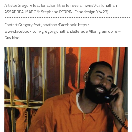
Artiste: Gregory feat JonathanTitre: fé reve a mwinA/C : Jonathan
ASSATIREALISATION: Stephane PERRIN (Fanodesign97423)
***********************************************************************
Contact Gregory feat Jonathan :Facebook: https :
www.facebook.com/gregoryjonathan.latterade Allon grain do fé –
Guy Noel