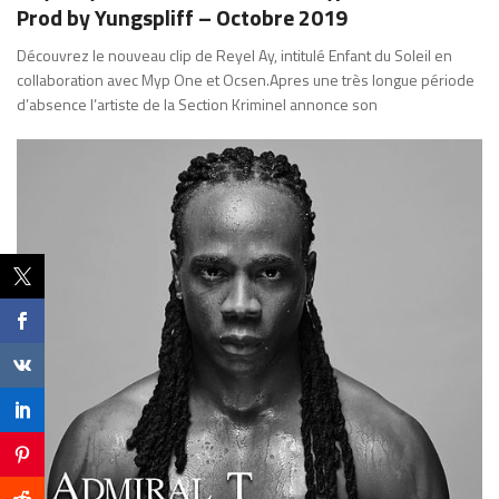
Prod by Yungspliff – Octobre 2019
Découvrez le nouveau clip de Reyel Ay, intitulé Enfant du Soleil en
collaboration avec Myp One et Ocsen.Apres une très longue période
d’absence l’artiste de la Section Kriminel annonce son