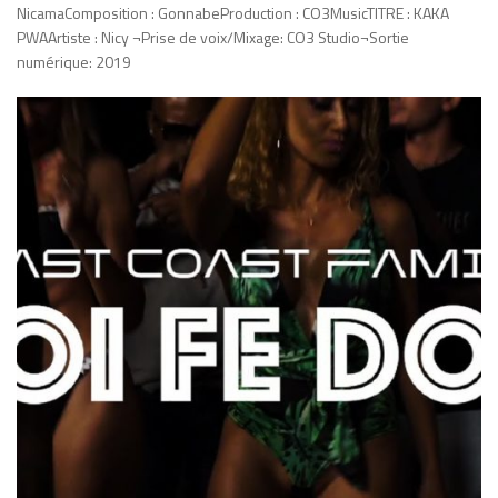
NicamaComposition : GonnabeProduction : CO3MusicTITRE : KAKA
PWAArtiste : Nicy ¬Prise de voix/Mixage: CO3 Studio¬Sortie
numérique: 2019