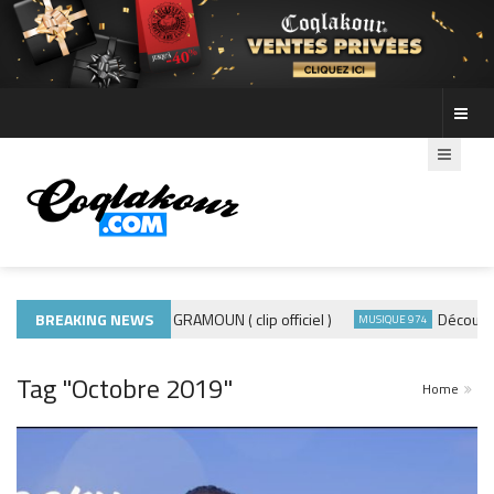
BREAKING NEWS
ADE440 – GRAMOUN ( clip officiel )
Découvre les ph
IQUE 974
MUSIQUE 974
Tag "Octobre 2019"
Home