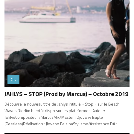
Clip
JAHLYS – STOP (Prod by Marcus) – Octobre 2019
Découvre le nouveau titre de Jahlys intitulé « Stop » sur le Beach
Waves Riddim bientôt dispo sur les plateformes. Auteur:
JahlysCompositeur : MarcusMix/Master : Djovany Bapte
(Peerless)Réalisation : Jiovann FelsinaStylisme/Assistance DA :