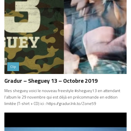
Clip
Gradur – Sheguey 13 – Octobre 2019
Mes sheguey voici le nouveau freestyle #sheguey13 en attendant
l’album le 29 novembre qui est déjà en précommande en edition
limitée (T-shirt + CD) ici : https://gradur.lnk.to/Zone59