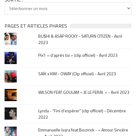
Tu
cherches
clip
&
PAGES ET ARTICLES PHARES
musique,
BU$HI & ASAP ROCKY - SATURN CITIZEN - Avril
click
2023
sur
le
Pix’l « d’après toi » (clip officiel) - Avril 2023
mois
de
la
SAÏK x KIM - OWAY (Clip officiel) - Avril 2023
sortie
.
WILSON FEAT GOULAM « JE LE FERAI » - Avril 2023
Lynda - "Fini d'espérer" (clip officiel) - Décembre
2022
Emmanuelle Ivara feat Biozirick - « Amour Sincère