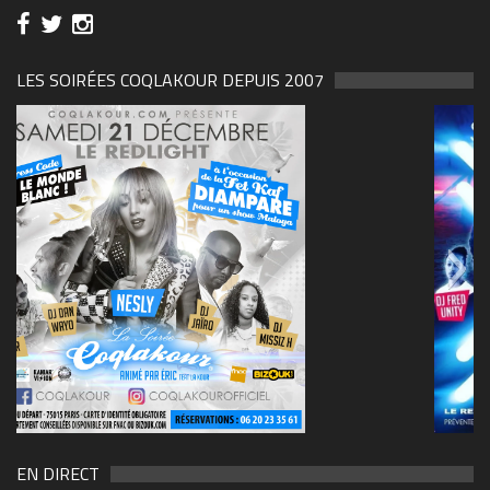
LES SOIRÉES COQLAKOUR DEPUIS 2007
69570155_10157394548208150_465733263449653
(1)
EN DIRECT