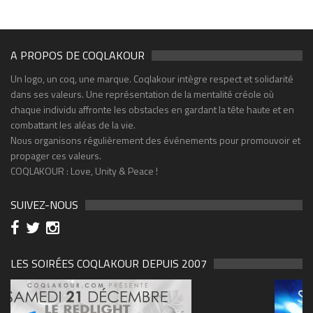
A PROPOS DE COQLAKOUR
Un logo, un coq, une marque. Coqlakour intègre respect et solidarité
dans ses valeurs. Une représentation de la mentalité créole où
chaque individu affronte les obstacles en gardant la tête haute et en
combattant les aléas de la vie.
Nous organisons régulièrement des événements pour promouvoir et
propager ces valeurs.
COQLAKOUR : Love, Unity & Peace !
SUIVEZ-NOUS
LES SOIRÉES COQLAKOUR DEPUIS 2007