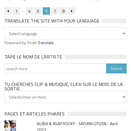
…
1
4
5
6
7
8
TRANSLATE THE SITE WITH YOUR LANGUAGE
Powered by
Translate
TAPE LE NOM DE L’ARTISTE
TU CHERCHES CLIP & MUSIQUE, CLICK SUR LE MOIS DE LA
SORTIE .
Tu
cherches
clip
&
PAGES ET ARTICLES PHARES
musique,
BU$HI & ASAP ROCKY - SATURN CITIZEN - Avril
click
2023