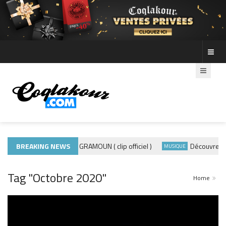
BREAKING NEWS
ADE440 – GRAMOUN ( clip officiel )
Découvre les photo
IQUE 974
MUSIQUE
Tag "Octobre 2020"
Home