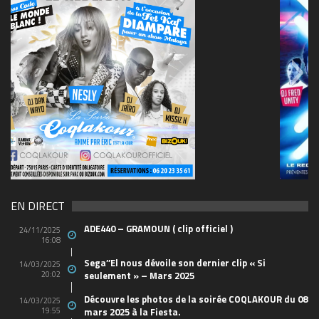
69570155_10157394548208150_465733263449653
(1)
EN DIRECT
ADE440 – GRAMOUN ( clip officiel )
24/11/2025
16:08
Sega’’El nous dévoile son dernier clip « Si
14/03/2025
20:02
seulement » – Mars 2025
Découvre les photos de la soirée COQLAKOUR du 08
14/03/2025
19:55
mars 2025 à la Fiesta.