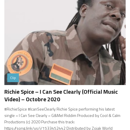
Clip
Richie Spice – I Can See Clearly (Official Music
Video) – Octobre 2020
#RichieSpice #IcanSeeClearly Richie Spice performing his latest
single « I Can See Clearly » G&Mel Riddim Produced by Cool & Calm
Productions (c) 2020 Purchase this track:
https://song.link/us/i/1533452442 Distributed by Zojak World