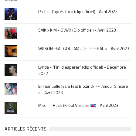
sur
le
Pix’l « d’après toi » (clip officiel) - Avril 2023
mois
de
la
SAÏK x KIM - OWAY (Clip officiel) - Avril 2023
sortie
.
WILSON FEAT GOULAM « JE LE FERAI » - Avril 2023
Lynda - "Fini d'espérer" (clip officiel) - Décembre
2022
Emmanuelle Ivara feat Biozirick - « Amour Sincère
» - Avril 2023
Max-T - Rush (Kréol Version
) - Avril 2023
ARTICLES RÉCENTS