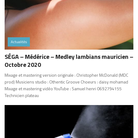
Actualités
SÉGA – Médérice – Medley lambians mauricien –
Octobre 2020
Mixage et mastering version originale : Christopher McDonald (MDC
prod) Musiciens studio : Othentic Groove Choeurs : daisy mohamad
Mixage et mastering vidéo YouTube : Samuel henri 0692794155
Technicien plateau