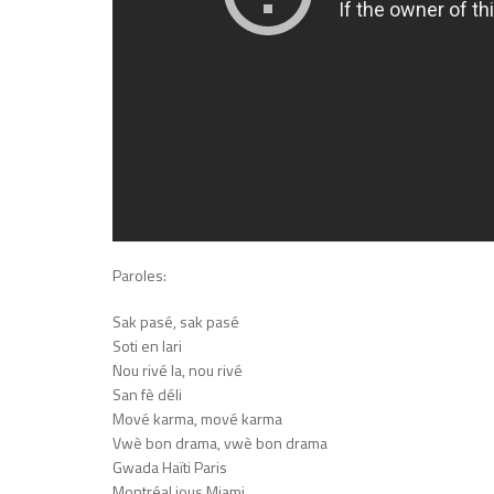
Paroles:
Sak pasé, sak pasé
Soti en lari
Nou rivé la, nou rivé
San fè déli
Mové karma, mové karma
Vwè bon drama, vwè bon drama
Gwada Haïti Paris
Montréal jous Miami