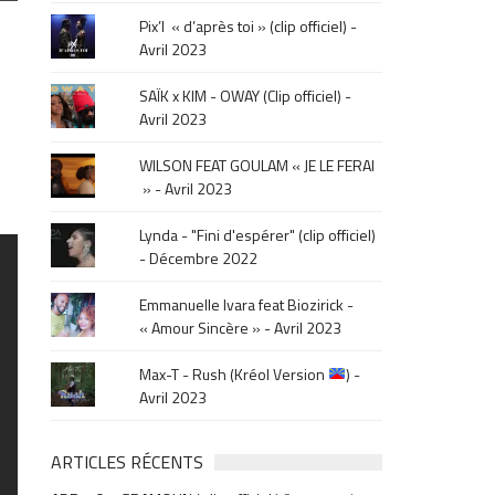
le
Pix’l « d’après toi » (clip officiel) -
mois
Avril 2023
de
la
SAÏK x KIM - OWAY (Clip officiel) -
sortie
Avril 2023
.
WILSON FEAT GOULAM « JE LE FERAI
» - Avril 2023
Lynda - "Fini d'espérer" (clip officiel)
- Décembre 2022
Emmanuelle Ivara feat Biozirick -
« Amour Sincère » - Avril 2023
Max-T - Rush (Kréol Version
) -
Avril 2023
ARTICLES RÉCENTS