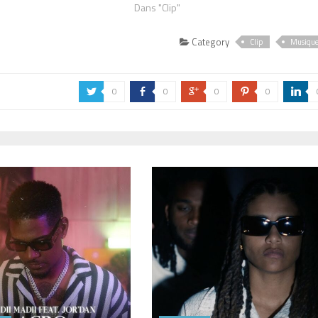
Dans "Clip"
Category
Clip
Musiqu
0
0
0
0
a
b
c
d
j