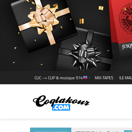
CLIC –> CLIP & musique 974
MIX-TAPES
ILE MA