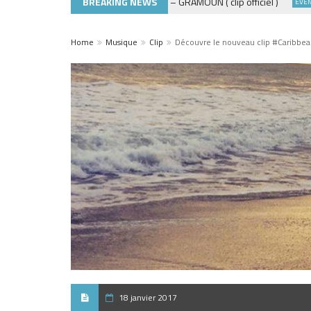
BREAKING NEWS
ADE440 – GRAMOUN ( clip officiel )
ACTUALITÉS
EVÈNEMEN
Home
Musique
Clip
Découvre le nouveau clip #Caribbea
18 janvier 2017