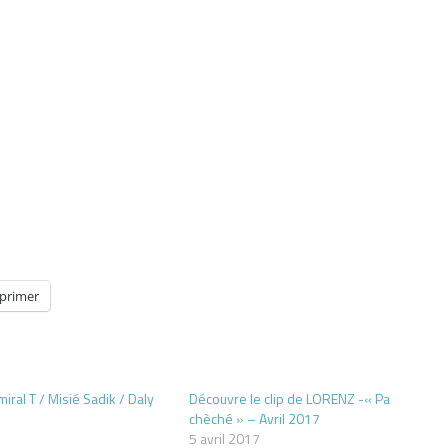
primer
ral T / Misié Sadik / Daly
Découvre le clip de LORENZ -« Pa
chèché » – Avril 2017
9
5 avril 2017