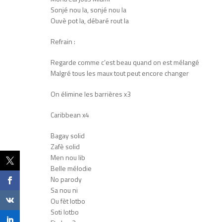
Sonjé nou la, sonjé nou la
Ouvè pot la, débaré rout la
Refrain :
Regarde comme c’est beau quand on est mélangé
Malgré tous les maux tout peut encore changer
On élimine les barrières x3
Caribbean x4
Bagay solid
Zafè solid
Men nou lib
Belle mélodie
No parody
Sa nou ni
Ou fèt lotbo
Soti lotbo