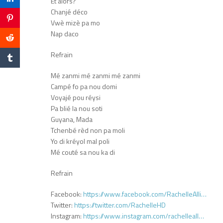
Et alors?
Chanjé déco
Vwè mizè pa mo
Nap daco
Refrain
Mé zanmi mé zanmi mé zanmi
Campé fo pa nou domi
Voyajé pou réysi
Pa blié la nou soti
Guyana, Mada
Tchenbé rèd non pa moli
Yo di kréyol mal poli
Mé couté sa nou ka di
Refrain
Facebook:
https://www.facebook.com/RachelleAlli…
Twitter:
https://twitter.com/RachelleHD
Instagram:
https://www.instagram.com/rachelleall…