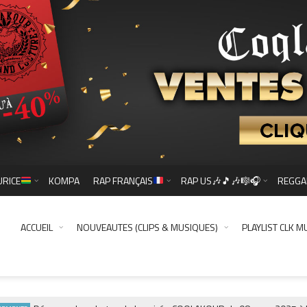
URICE
KOMPA
RAP FRANÇAIS
RAP US🎶🎵🎶🎼🎧
REGGA
ACCUEIL
NOUVEAUTES (CLIPS & MUSIQUES)
PLAYLIST CLK M