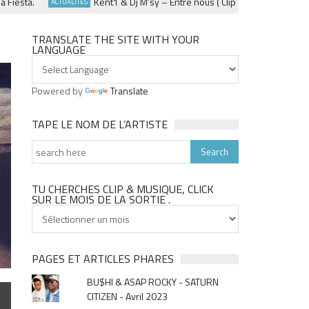
sta.
Kent1 & Dj M’sy – Entre nous ( Clip officiel ) – Fevrier 202
ACTUALITÉS
TRANSLATE THE SITE WITH YOUR
LANGUAGE
Powered by
Translate
TAPE LE NOM DE L’ARTISTE
TU CHERCHES CLIP & MUSIQUE, CLICK
SUR LE MOIS DE LA SORTIE .
Tu
cherches
clip
&
PAGES ET ARTICLES PHARES
musique,
BU$HI & ASAP ROCKY - SATURN
click
CITIZEN - Avril 2023
sur