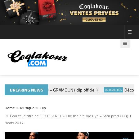
BREAKING NEWS
ADE440 – GRAMOUN ( clip officiel )
Découvre les
MUSIQUE 974
ACTUALITÉS
Home
Musique
Clip
Écoute le titre de FLO DISCRET « Elle me dit Bye Bye » Sam prod / Big H
Beats 2017