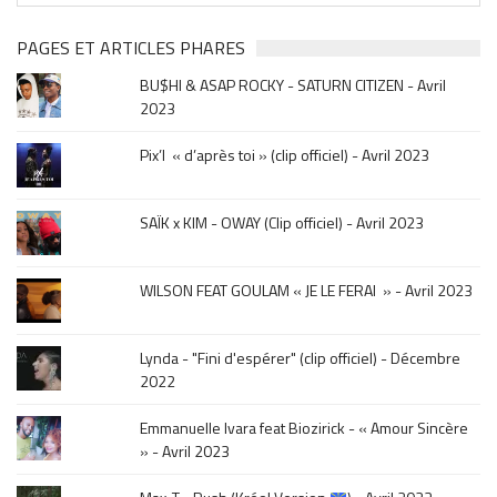
clip
&
PAGES ET ARTICLES PHARES
musique,
BU$HI & ASAP ROCKY - SATURN CITIZEN - Avril
click
2023
sur
le
Pix’l « d’après toi » (clip officiel) - Avril 2023
mois
de
la
SAÏK x KIM - OWAY (Clip officiel) - Avril 2023
sortie
.
WILSON FEAT GOULAM « JE LE FERAI » - Avril 2023
Lynda - "Fini d'espérer" (clip officiel) - Décembre
2022
Emmanuelle Ivara feat Biozirick - « Amour Sincère
» - Avril 2023