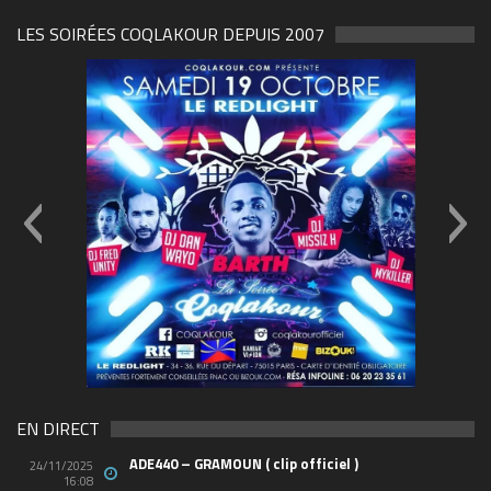
LES SOIRÉES COQLAKOUR DEPUIS 2007
69570155_10157394548208150_465733263449653
(1)
EN DIRECT
ADE440 – GRAMOUN ( clip officiel )
24/11/2025
16:08