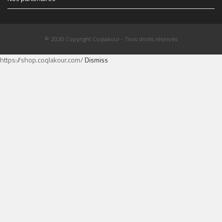
© 2020 Copyright Coqlakour - Tous droits réservés
https://shop.coqlakour.com/
Dismiss