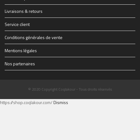
1914347_1228083069627_1579928_n.jpg
THE-FINAL-Flyer-recto-WEB.jpg
Livraisons & retours
Service client
Conditions générales de vente
Mentions légales
Nos partenaires
© 2020 Copyright Coqlakour - Tous droits réservés
https://shop.coqlakour.com/
Dismiss