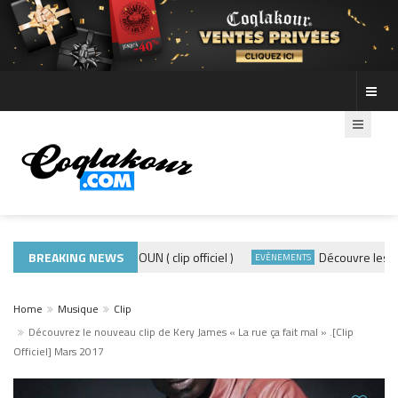
ADE440 – GRAMOUN ( clip officiel )
BREAKING NEWS
Découvre les photo
CLIP
EVÈNEMENTS
Home
Musique
Clip
Découvrez le nouveau clip de Kery James « La rue ça fait mal » .[Clip
Officiel] Mars 2017