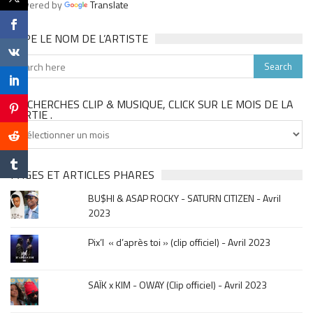
Powered by
Translate
TAPE LE NOM DE L’ARTISTE
TU CHERCHES CLIP & MUSIQUE, CLICK SUR LE MOIS DE LA
SORTIE .
Tu
cherches
clip
&
PAGES ET ARTICLES PHARES
musique,
BU$HI & ASAP ROCKY - SATURN CITIZEN - Avril
click
2023
sur
le
Pix’l « d’après toi » (clip officiel) - Avril 2023
mois
de
la
SAÏK x KIM - OWAY (Clip officiel) - Avril 2023
sortie
.