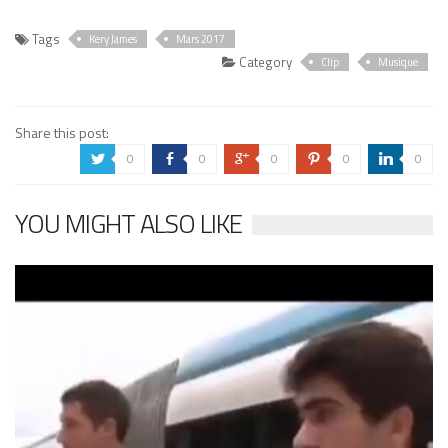
Tags
Kery James
Mars 2017
Category
Clip
Musique
Share this post:
0
0
0
0
0
a
b
c
d
j
YOU MIGHT ALSO LIKE