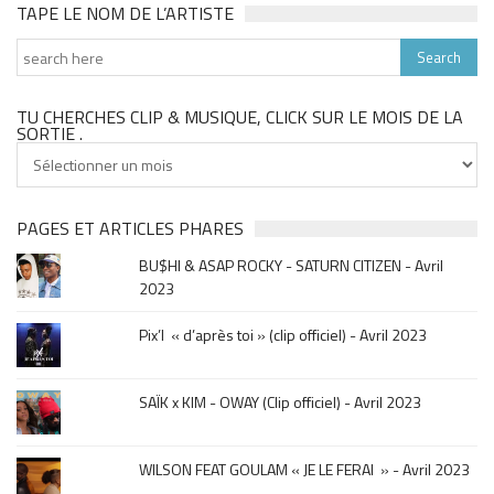
TAPE LE NOM DE L’ARTISTE
TU CHERCHES CLIP & MUSIQUE, CLICK SUR LE MOIS DE LA
SORTIE .
Tu
cherches
clip
&
PAGES ET ARTICLES PHARES
musique,
BU$HI & ASAP ROCKY - SATURN CITIZEN - Avril
click
2023
sur
le
Pix’l « d’après toi » (clip officiel) - Avril 2023
mois
de
la
SAÏK x KIM - OWAY (Clip officiel) - Avril 2023
sortie
.
WILSON FEAT GOULAM « JE LE FERAI » - Avril 2023