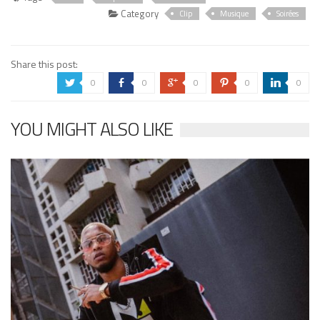
Category
Clip
Musique
Soirées
Share this post:
0
0
0
0
0
a
b
c
d
j
YOU MIGHT ALSO LIKE