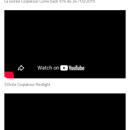
La soirée Coqlakour Come back 974 du 24 /10/2015
SOirée Coqlakour Redlight