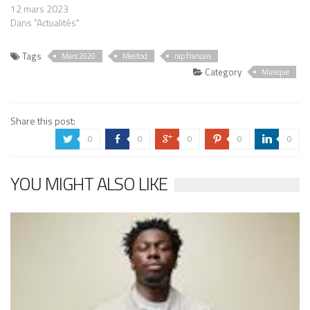
12 mars 2023
Dans "Actualités"
Tags
Mars 2020
Meiitod
rap francais
Category
Musique
Share this post:
0
0
0
0
0
a
b
c
d
j
YOU MIGHT ALSO LIKE