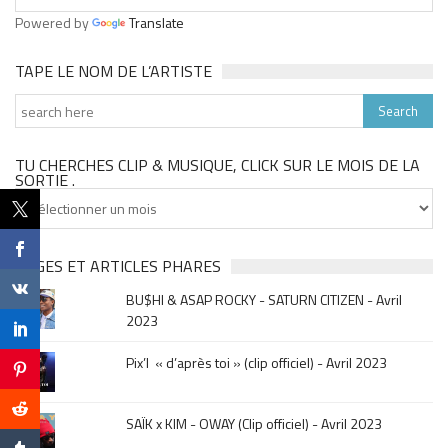
Powered by
Translate
TAPE LE NOM DE L’ARTISTE
TU CHERCHES CLIP & MUSIQUE, CLICK SUR LE MOIS DE LA
SORTIE .
Tu
cherches
clip
&
PAGES ET ARTICLES PHARES
musique,
BU$HI & ASAP ROCKY - SATURN CITIZEN - Avril
click
2023
sur
le
Pix’l « d’après toi » (clip officiel) - Avril 2023
mois
de
la
SAÏK x KIM - OWAY (Clip officiel) - Avril 2023
sortie