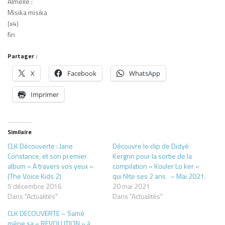
Almelle :
Misika misika
(x4)
fin
Partager :
X
Facebook
WhatsApp
Imprimer
Similaire
CLK Découverte : Jane
Découvre le clip de Didyé
Constance, et son premier
Kergrin pour la sortie de la
album « A travers vos yeux »
compilation « Kouler Lo ker «
(The Voice Kids 2)
qui fête ses 2 ans – Mai 2021.
5 décembre 2016
20 mai 2021
Dans "Actualités"
Dans "Actualités"
CLK DECOUVERTE – Samé
mène sa « REVOLUTION » à