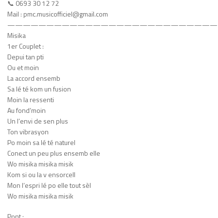
📞 0693 30 12 72
Mail : pmc.musicofficiel@gmail.com
———————————————————————————
Misika
1er Couplet :
Depui tan pti
Ou et moin
La accord ensemb
Sa lé té kom un fusion
Moin la ressenti
Au fond’moin
Un l’envi de sen plus
Ton vibrasyon
Po moin sa lé té naturel
Conect un peu plus ensemb elle
Wo misika misika misik
Kom si ou la v ensorcell
Mon l’espri lé po elle tout sèl
Wo misika misika misik
Pont :