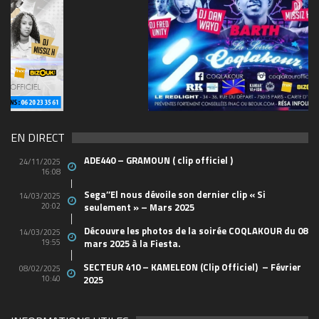
69570155_10157394548208150_465733263449653
(1)
EN DIRECT
ADE440 – GRAMOUN ( clip officiel )
24/11/2025
16:08
Sega’’El nous dévoile son dernier clip « Si
14/03/2025
20:02
seulement » – Mars 2025
Découvre les photos de la soirée COQLAKOUR du 08
14/03/2025
19:55
mars 2025 à la Fiesta.
SECTEUR 410 – KAMELEON (Clip Officiel) – Février
08/02/2025
10:40
2025