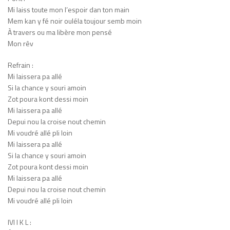
Mi laiss toute mon l’espoir dan ton main
Mem kan y fé noir ouléla toujour semb moin
À travers ou ma libère mon pensé
Mon rêv
Refrain :
Mi laissera pa allé
Si la chance y souri amoin
Zot poura kont dessi moin
Mi laissera pa allé
Depui nou la croise nout chemin
Mi voudré allé pli loin
Mi laissera pa allé
Si la chance y souri amoin
Zot poura kont dessi moin
Mi laissera pa allé
Depui nou la croise nout chemin
Mi voudré allé pli loin
IVI I K L :