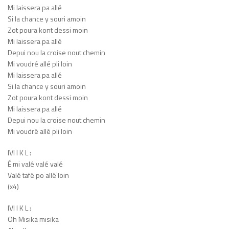
Mi laissera pa allé
Si la chance y souri amoin
Zot poura kont dessi moin
Mi laissera pa allé
Depui nou la croise nout chemin
Mi voudré allé pli loin
Mi laissera pa allé
Si la chance y souri amoin
Zot poura kont dessi moin
Mi laissera pa allé
Depui nou la croise nout chemin
Mi voudré allé pli loin
IVI I K L :
É mi valé valé valé
Valé tafé po allé loin
(x4)
IVI I K L :
Oh Misika misika