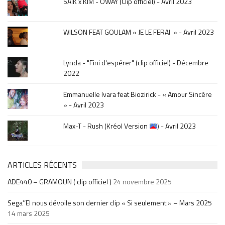
SAÏK x KIM - OWAY (Clip officiel) - Avril 2023
sortie
.
WILSON FEAT GOULAM « JE LE FERAI » - Avril 2023
Lynda - "Fini d'espérer" (clip officiel) - Décembre
2022
Emmanuelle Ivara feat Biozirick - « Amour Sincère
» - Avril 2023
Max-T - Rush (Kréol Version
) - Avril 2023
ARTICLES RÉCENTS
ADE440 – GRAMOUN ( clip officiel )
24 novembre 2025
Sega’’El nous dévoile son dernier clip « Si seulement » – Mars 2025
14 mars 2025