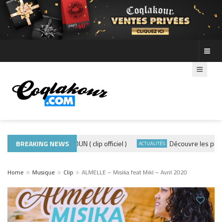
ADE440 – GRAMOUN ( clip officiel )
BREAKING NEWS
Découvre les photos de
IP
ACTUALITÉS
Home
Musique
Clip
ALMELLE – Misika feat Mikl – Avril 2020