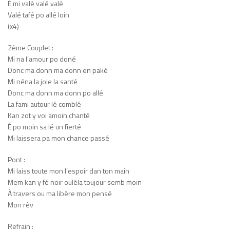
É mi valé valé valé
Valé tafé po allé loin
(x4)
2ème Couplet :
Mi na l’amour po doné
Donc ma donn ma donn en paké
Mi néna la joie la santé
Donc ma donn ma donn po allé
La fami autour lé comblé
Kan zot y voi amoin chanté
É po moin sa lé un fierté
Mi laissera pa mon chance passé
Pont :
Mi laiss toute mon l’espoir dan ton main
Mem kan y fé noir ouléla toujour semb moin
À travers ou ma libère mon pensé
Mon rêv
Refrain :