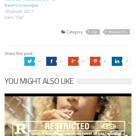
travers la musique.
28 janvier 2017
Dans "Clip"
Category
Clip
Musique 974
Share this post:
0
0
0
0
0
a
b
c
d
j
YOU MIGHT ALSO LIKE