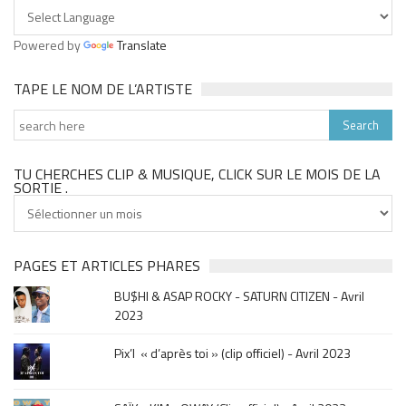
Powered by
Translate
TAPE LE NOM DE L’ARTISTE
TU CHERCHES CLIP & MUSIQUE, CLICK SUR LE MOIS DE LA
SORTIE .
Tu
cherches
clip
&
PAGES ET ARTICLES PHARES
musique,
BU$HI & ASAP ROCKY - SATURN CITIZEN - Avril
click
2023
sur
le
Pix’l « d’après toi » (clip officiel) - Avril 2023
mois
de
la