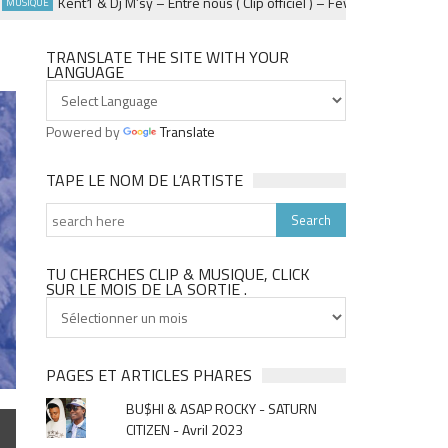
Kent1 & Dj M’sy – Entre nous ( Clip officiel ) – Fevrier 2025
IQUE
ACTUALIT
TRANSLATE THE SITE WITH YOUR
LANGUAGE
Powered by
Translate
TAPE LE NOM DE L’ARTISTE
TU CHERCHES CLIP & MUSIQUE, CLICK
SUR LE MOIS DE LA SORTIE .
Tu
cherches
clip
&
PAGES ET ARTICLES PHARES
musique,
BU$HI & ASAP ROCKY - SATURN
click
CITIZEN - Avril 2023
sur