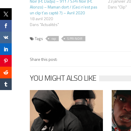
Noir (Ft. Dadju) – 911 / S.Pri Noir (Ft.
23 janvier 2
Alonzo) – Maman dort / (Ceci n’est pas
Dans "Clip"
un clip t’as capté ?) – Avril 2020
18 avril 2020
Dans "Actualités"
Tags
rap
S.PRI NOIR
Share this post:
YOU MIGHT ALSO LIKE