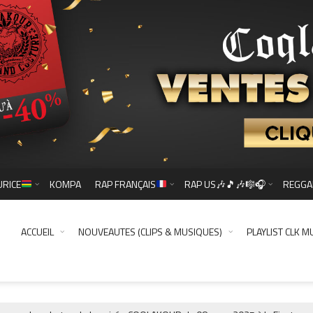
URICE
KOMPA
RAP FRANÇAIS
RAP US🎶🎵🎶🎼🎧
REGGA
ACCUEIL
NOUVEAUTES (CLIPS & MUSIQUES)
PLAYLIST CLK M