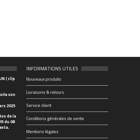
INFORMATIONS UTILES
N ( clip
Nouveaux produits
Livraisons & retours
oile son
Service client
ars 2025
tos de la
Conditions générales de vente
R du 08
esta.
Mentions légales