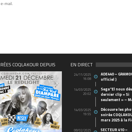
e-mail.
IRÉES COQLAKOUR DEPUIS
EN DIRECT
ADE440 – GRAMOU
24/11/2025
16:08
officiel )
Sega’’El nous dév
14/03/2025
20:02
dernier clip « Si
seulement » – M
Découvre les pho
14/03/2025
19:55
soirée COQLAKOU
mars 2025 à la Fi
SECTEUR 410 –
08/02/2025