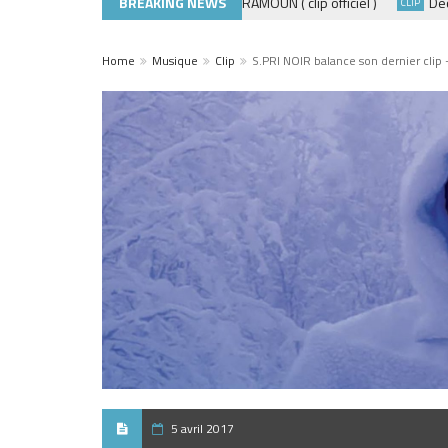
BREAKING NEWS
ADE440 – GRAMOUN ( clip officiel )
Découvr
CLIP
CLIP
Home
Musique
Clip
S.PRI NOIR balance son dernier clip 
5 avril 2017