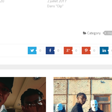
020
2 juillet 2017
Dans "Clip"
Category
Cli
0
0
0
0
a
b
c
d
j