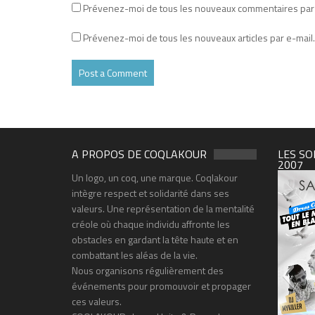
Prévenez-moi de tous les nouveaux commentaires par 
Prévenez-moi de tous les nouveaux articles par e-mail.
A PROPOS DE COQLAKOUR
LES SO
2007
Un logo, un coq, une marque. Coqlakour
intègre respect et solidarité dans ses
valeurs. Une représentation de la mentalité
créole où chaque individu affronte les
obstacles en gardant la tête haute et en
combattant les aléas de la vie.
Nous organisons régulièrement des
événements pour promouvoir et propager
ces valeurs.