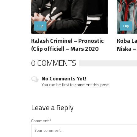
Clip
Clip
Kalash Criminel – Pronostic
Koba La
(Clip officiel) – Mars 2020
Niska –
0 COMMENTS
No Comments Yet!
You can be first to
comment this post!
Leave a Reply
Comment
*