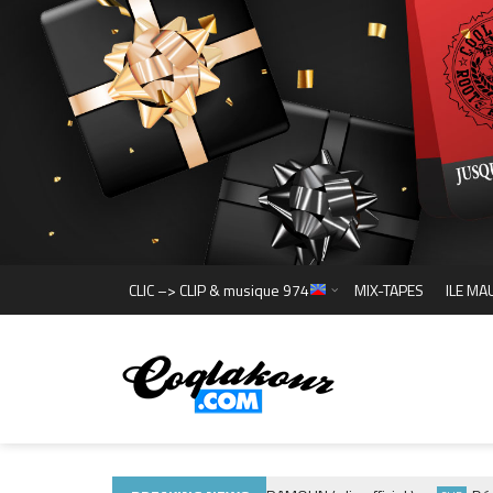
CLIC –> CLIP & musique 974
MIX-TAPES
ILE MA