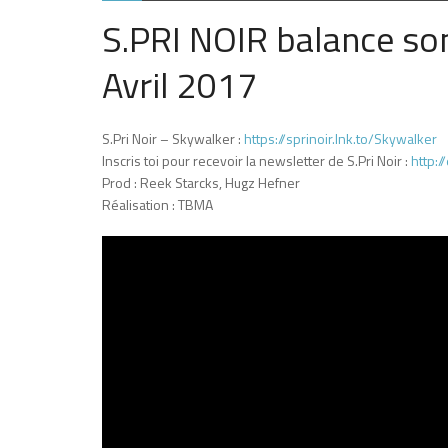
S.PRI NOIR balance son
Avril 2017
S.Pri Noir – Skywalker :
https://sprinoir.lnk.to/Skywalker
Inscris toi pour recevoir la newsletter de S.Pri Noir :
http:
Prod : Reek Starcks, Hugz Hefner
Réalisation : TBMA