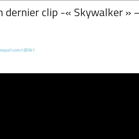
 dernier clip -« Skywalker » 
//eepurl.com/cJBXk1