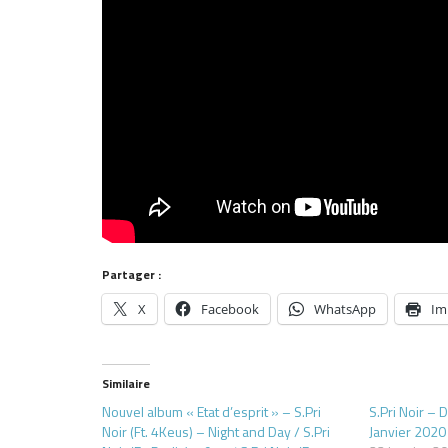
Partager :
X
Facebook
WhatsApp
Im
Similaire
Nouvel album « Etat d’esprit » – S.Pri
S.Pri Noir – D
Noir (Ft. 4Keus) – Night and Day / S.Pri
Janvier 2020