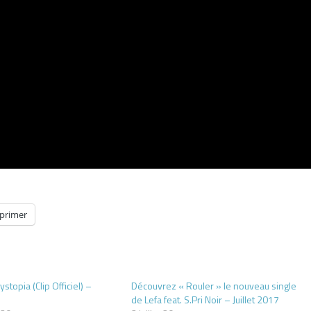
primer
ystopia (Clip Officiel) –
Découvrez « Rouler » le nouveau single
de Lefa feat. S.Pri Noir – Juillet 2017