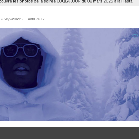
e les photos de la soirée COQLAKOUR du 08 mars 2025 à la Fiesta.
MUS
-« Skywalker » – Avril 2017