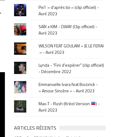
le
–
Pix’l « d’après toi » (clip officiel) -
mois
Avril 2023
de
la
SAÏK x KIM - OWAY (Clip officiel) -
sortie
Avril 2023
.
WILSON FEAT GOULAM « JE LE FERAI
» - Avril 2023
Lynda - "Fini d'espérer" (clip officiel)
- Décembre 2022
Emmanuelle Ivara feat Biozirick -
« Amour Sincère » - Avril 2023
Max-T - Rush (Kréol Version
) -
Avril 2023
ARTICLES RÉCENTS