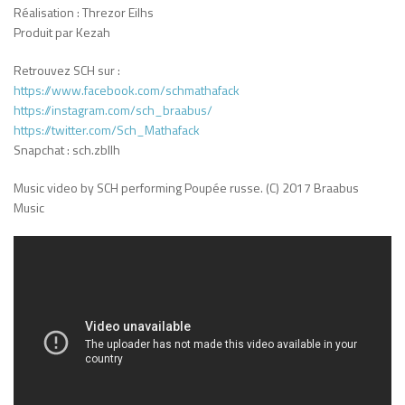
Réalisation : Threzor Eilhs
Produit par Kezah
Retrouvez SCH sur :
https://www.facebook.com/schmathafack
https://instagram.com/sch_braabus/
https://twitter.com/Sch_Mathafack
Snapchat : sch.zbllh
Music video by SCH performing Poupée russe. (C) 2017 Braabus
Music