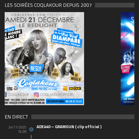
LES SOIRÉES COQLAKOUR DEPUIS 2007
69570155_10157394548208150_465733263449653
(1)
EN DIRECT
ADE440 – GRAMOUN ( clip officiel )
24/11/2025
16:08