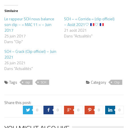
Similaire
Le rappeur SCH nous balance
SCH – « Corrida « (clip officiel)
son clip – « MAC 11 » – Juin
– Août 2021
🤍
🤍
2017
21 août 2021
25 juin 2017
Dans "Actualités"
Dans "Clip"
SCH – Crack (Clip officiel) – Juin
2021
26 juin 2021
Dans "Actualités"
Tags
Category
rap
SCH
Clip
Share this post:
0
0
0
0
0
a
b
c
d
j