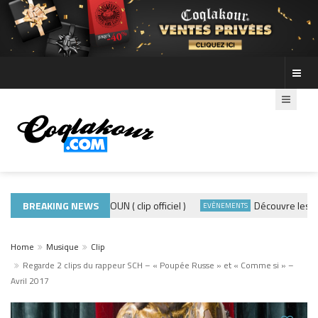
ADE440 – GRAMOUN ( clip officiel )
BREAKING NEWS
Découvre les photo
CLIP
EVÈNEMENTS
Home
Musique
Clip
Regarde 2 clips du rappeur SCH – « Poupée Russe » et « Comme si » –
Avril 2017