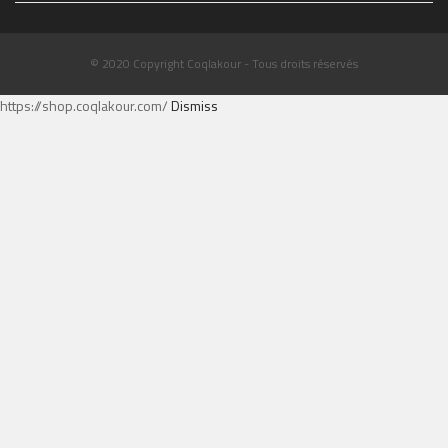
© 2020 Copyright Coqlakour - Tous droits réservés
https://shop.coqlakour.com/
Dismiss