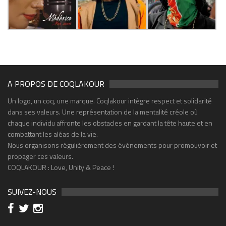
A PROPOS DE COQLAKOUR
Un logo, un coq, une marque. Coqlakour intègre respect et solidarité
dans ses valeurs. Une représentation de la mentalité créole où
chaque individu affronte les obstacles en gardant la tête haute et en
combattant les aléas de la vie.
Nous organisons régulièrement des événements pour promouvoir et
propager ces valeurs.
COQLAKOUR : Love, Unity & Peace !
SUIVEZ-NOUS