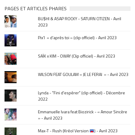
clip
&
PAGES ET ARTICLES PHARES
musique,
BU$HI & ASAP ROCKY - SATURN CITIZEN - Avril
click
2023
sur
le
Pix’l « d’après toi » (clip officiel) - Avril 2023
mois
de
la
SAÏK x KIM - OWAY (Clip officiel) - Avril 2023
sortie
.
WILSON FEAT GOULAM « JE LE FERAI » - Avril 2023
Lynda - "Fini d'espérer" (clip officiel) - Décembre
2022
Emmanuelle Ivara feat Biozirick - « Amour Sincère
» - Avril 2023
Max-T - Rush (Kréol Version
) - Avril 2023