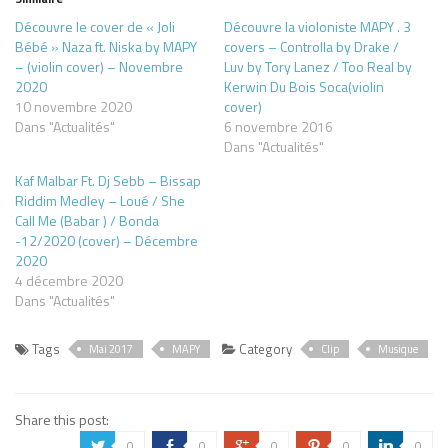
Découvre le cover de « Joli
Découvre la violoniste MAPY . 3
Bébé » Naza ft. Niska by MAPY
covers – Controlla by Drake /
– (violin cover) – Novembre
Luv by Tory Lanez / Too Real by
2020
Kerwin Du Bois Soca(violin
10 novembre 2020
cover)
Dans "Actualités"
6 novembre 2016
Dans "Actualités"
Kaf Malbar Ft. Dj Sebb – Bissap
Riddim Medley – Loué / She
Call Me (Babar ) / Bonda
-12/2020 (cover) – Décembre
2020
4 décembre 2020
Dans "Actualités"
Tags
Category
Mai 2017
MAPY
Clip
Musique
Share this post:
0
0
0
0
0
a
b
c
d
j