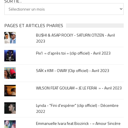
SORTIE .
Tu
cherches
clip
&
PAGES ET ARTICLES PHARES
musique,
BU$HI & ASAP ROCKY - SATURN CITIZEN - Avril
click
2023
sur
le
Pix’l « d’après toi » (clip officiel) - Avril 2023
mois
de
la
SAÏK x KIM - OWAY (Clip officiel) - Avril 2023
sortie
.
WILSON FEAT GOULAM « JE LE FERAI » - Avril 2023
Lynda - "Fini d'espérer" (clip officiel) - Décembre
2022
Emmanuelle Ivara feat Biozirick - « Amour Sincère