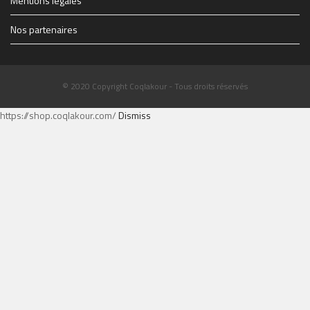
Mentions légales
Nos partenaires
© 2020 Copyright Coqlakour - Tous droits réservés
https://shop.coqlakour.com/
Dismiss