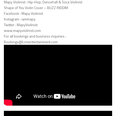
Mapy Violinist : Hip-Hop, Dancehall & Soca Violinist
Shape of You Violin Cover – BUZZ RIDDIM
Facebook : Mapy Violinist
Instagram : iammapy
Twitter : MapyViolinist
www.mapyviolinist.com
For all bookings and business inquiries :
Bookings@Lcmentertainment.com