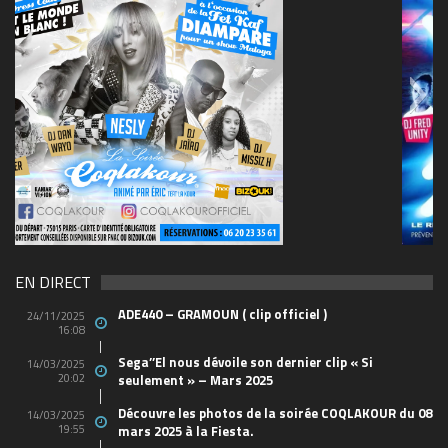
69570155_10157394548208150_465733263449653
(1)
EN DIRECT
ADE440 – GRAMOUN ( clip officiel )
24/11/2025
16:08
Sega’’El nous dévoile son dernier clip « Si
14/03/2025
20:02
seulement » – Mars 2025
Découvre les photos de la soirée COQLAKOUR du 08
14/03/2025
19:55
mars 2025 à la Fiesta.