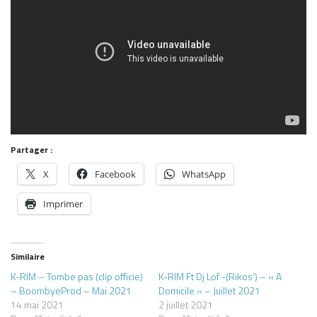
Partager :
X
Facebook
WhatsApp
Imprimer
Similaire
K-RIM – Tombe pas (clip officie)
K-RIM Ft Dj Lof -(Rikos’) – « A
– BoombyeProd – Mai 2021
Domicile » – Juillet 2021
14 mai 2021
2 juillet 2021