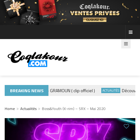
BREAKING NEWS
ADE440 – GRAMOUN ( clip officiel )
Découvre les 
MUSIQUE 974
ACTUALITÉS
Home
Actualités
Boss&Youth (K-rim) – SRX – Mai 2020