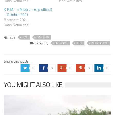
Dans "Actualités"
Dans "Actualités"
K-RIM – « Misère « (clip officiel)
– Octobre 2021
8 octobre 2021
Dans "Actualités"
Tags
974
Mai 2020
Category
Actualités
Clip
Musique 974
Share this post:
0
0
0
0
0
a
b
c
d
j
YOU MIGHT ALSO LIKE