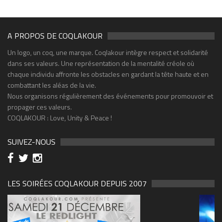
A PROPOS DE COQLAKOUR
Un logo, un coq, une marque. Coqlakour intègre respect et solidarité
dans ses valeurs. Une représentation de la mentalité créole où
chaque individu affronte les obstacles en gardant la tête haute et en
combattant les aléas de la vie.
Nous organisons régulièrement des événements pour promouvoir et
propager ces valeurs.
COQLAKOUR : Love, Unity & Peace !
SUIVEZ-NOUS
LES SOIRÉES COQLAKOUR DEPUIS 2007