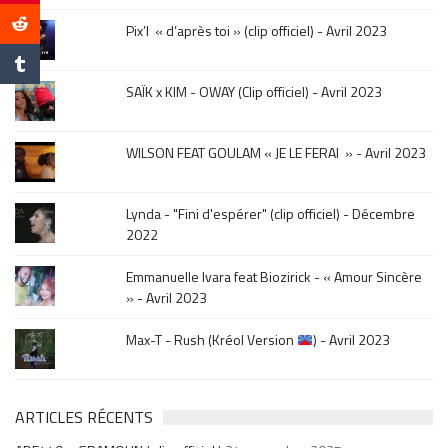
le
Pix’l « d’après toi » (clip officiel) - Avril 2023
mois
de
la
SAÏK x KIM - OWAY (Clip officiel) - Avril 2023
sortie
.
WILSON FEAT GOULAM « JE LE FERAI » - Avril 2023
Lynda - "Fini d'espérer" (clip officiel) - Décembre
2022
Emmanuelle Ivara feat Biozirick - « Amour Sincère
» - Avril 2023
Max-T - Rush (Kréol Version
) - Avril 2023
ARTICLES RÉCENTS