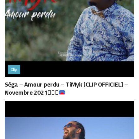
Clip
Séga – Amour perdu – TiMyk [CLIP OFFICIEL] –
Novembre 2021
👌🏾
🔥