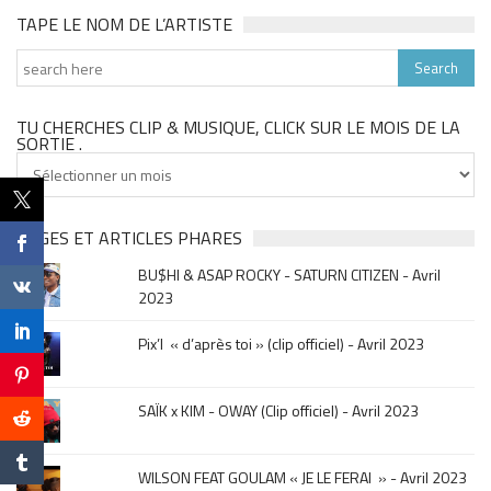
TAPE LE NOM DE L’ARTISTE
TU CHERCHES CLIP & MUSIQUE, CLICK SUR LE MOIS DE LA
SORTIE .
Tu
cherches
clip
&
PAGES ET ARTICLES PHARES
musique,
BU$HI & ASAP ROCKY - SATURN CITIZEN - Avril
click
2023
sur
le
Pix’l « d’après toi » (clip officiel) - Avril 2023
mois
de
la
SAÏK x KIM - OWAY (Clip officiel) - Avril 2023
sortie
.
WILSON FEAT GOULAM « JE LE FERAI » - Avril 2023