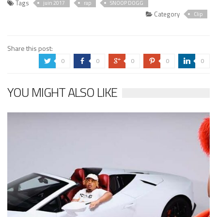
Tags
juin 2017
rap
SNOOP DOGG
Category
Clip
Share this post:
0
0
0
0
0
a
b
c
d
j
YOU MIGHT ALSO LIKE