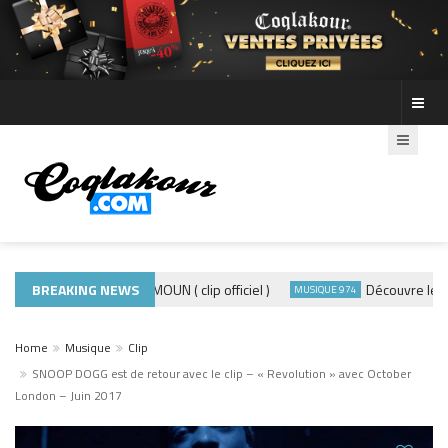
BREAKING NEWS
ADE440 – GRAMOUN ( clip officiel )
Découvre les phot
CLIP
MUSIQUE 974
Home
Musique
Clip
SNOOP DOGG est de retour avec le clip – « Revolution » avec October
London – Juin 2017