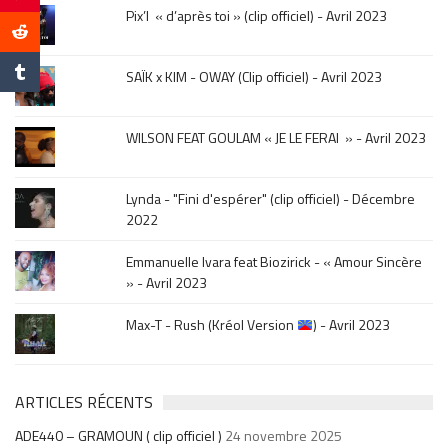
le
Pix’l « d’après toi » (clip officiel) - Avril 2023
mois
de
la
SAÏK x KIM - OWAY (Clip officiel) - Avril 2023
sortie
.
WILSON FEAT GOULAM « JE LE FERAI » - Avril 2023
Lynda - "Fini d'espérer" (clip officiel) - Décembre
2022
Emmanuelle Ivara feat Biozirick - « Amour Sincère
» - Avril 2023
Max-T - Rush (Kréol Version
) - Avril 2023
ARTICLES RÉCENTS
ADE440 – GRAMOUN ( clip officiel )
24 novembre 2025