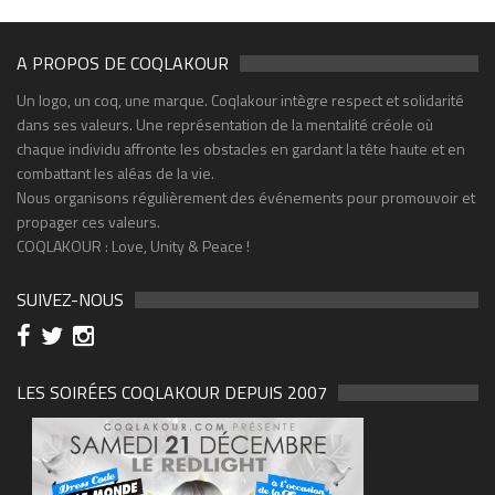
A PROPOS DE COQLAKOUR
Un logo, un coq, une marque. Coqlakour intègre respect et solidarité
dans ses valeurs. Une représentation de la mentalité créole où
chaque individu affronte les obstacles en gardant la tête haute et en
combattant les aléas de la vie.
Nous organisons régulièrement des événements pour promouvoir et
propager ces valeurs.
COQLAKOUR : Love, Unity & Peace !
SUIVEZ-NOUS
LES SOIRÉES COQLAKOUR DEPUIS 2007