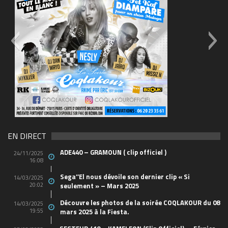
69570155_10157394548208150_465733263449653
(1)
EN DIRECT
ADE440 – GRAMOUN ( clip officiel )
24/11/2025
16:08
Sega’’El nous dévoile son dernier clip « Si
14/03/2025
20:02
seulement » – Mars 2025
Découvre les photos de la soirée COQLAKOUR du 08
14/03/2025
19:55
mars 2025 à la Fiesta.