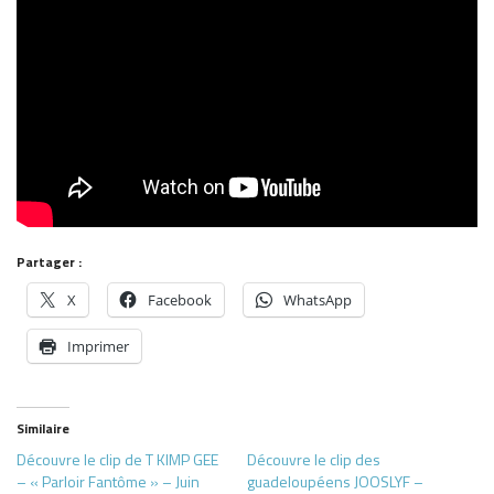
Partager :
X
Facebook
WhatsApp
Imprimer
Similaire
Découvre le clip de T KIMP GEE
Découvre le clip des
– « Parloir Fantôme » – Juin
guadeloupéens JOOSLYF –