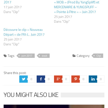
2017
« MOB » (Prod By YungSpliff) et
17 juin 2017
MERCENAIRE & YUNGSPLIFF –
Dans "Clip"
« Pointe à Pitre » – Juin 2017
25 juin 2017
Dans "Clip"
Découvre le clip « Nouveau
Départ » de PIX-L . Juin 2017
25 juin 2017
Dans "Clip"
Tags
Category
juin 2017
zouk
Clip
Share this post:
0
0
0
0
0
a
b
c
d
j
YOU MIGHT ALSO LIKE