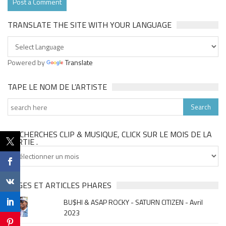
TRANSLATE THE SITE WITH YOUR LANGUAGE
Powered by
Translate
TAPE LE NOM DE L’ARTISTE
TU CHERCHES CLIP & MUSIQUE, CLICK SUR LE MOIS DE LA
SORTIE .
Tu
cherches
clip
&
PAGES ET ARTICLES PHARES
musique,
BU$HI & ASAP ROCKY - SATURN CITIZEN - Avril
click
2023
sur