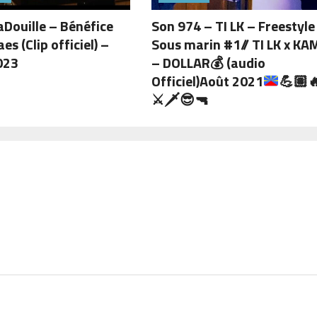
aDouille – Bénéfice
Son 974 – TI LK – Freestyle
es (Clip officiel) –
Sous marin #1// TI LK x KA
023
– DOLLAR
💰
(audio
Officiel)Août 2021
💪🏽

⚔
🗡
😎
🔫