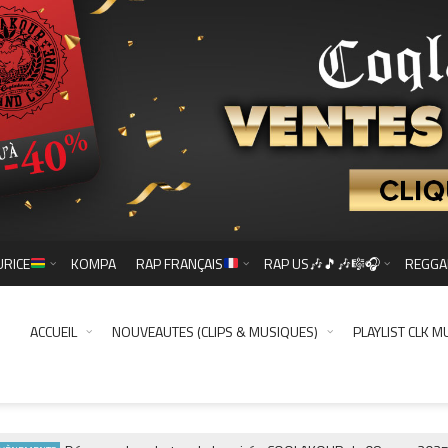
URICE
KOMPA
RAP FRANÇAIS
RAP US🎶🎵🎶🎼🎧
REGGA
ACCUEIL
NOUVEAUTES (CLIPS & MUSIQUES)
PLAYLIST CLK M