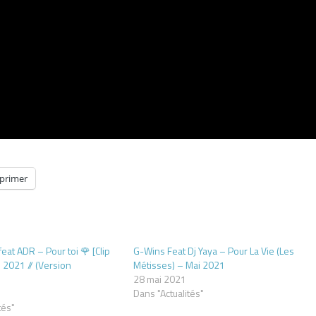
primer
eat ADR – Pour toi 🌹 [Clip
G-Wins Feat Dj Yaya – Pour La Vie (Les
ai 2021 // (Version
Métisses) – Mai 2021
28 mai 2021
Dans "Actualités"
tés"