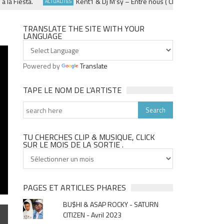
Fiesta.
Kent1 & Dj M’sy – Entre nous ( Clip officiel ) – Fevrier
ACTUALITÉS
TRANSLATE THE SITE WITH YOUR
LANGUAGE
Powered by
Translate
TAPE LE NOM DE L’ARTISTE
TU CHERCHES CLIP & MUSIQUE, CLICK
SUR LE MOIS DE LA SORTIE .
Tu
cherches
clip
&
PAGES ET ARTICLES PHARES
musique,
BU$HI & ASAP ROCKY - SATURN
click
CITIZEN - Avril 2023
sur