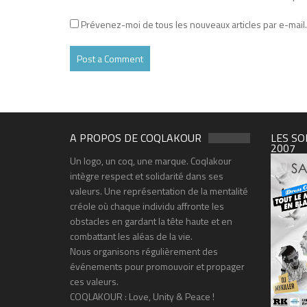
Prévenez-moi de tous les nouveaux articles par e-mail.
A PROPOS DE COQLAKOUR
LES SO
2007
Un logo, un coq, une marque. Coqlakour
intègre respect et solidarité dans ses
valeurs. Une représentation de la mentalité
créole où chaque individu affronte les
obstacles en gardant la tête haute et en
combattant les aléas de la vie.
Nous organisons régulièrement des
événements pour promouvoir et propager
ces valeurs.
COQLAKOUR : Love, Unity & Peace !