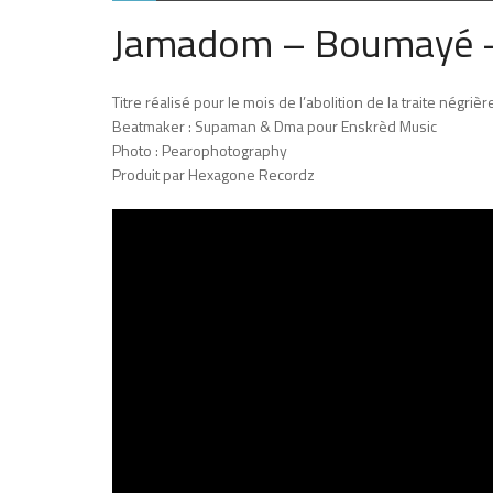
Jamadom – Boumayé 
Titre réalisé pour le mois de l’abolition de la traite négri
Beatmaker : Supaman & Dma pour Enskrèd Music
Photo : Pearophotography
Produit par Hexagone Recordz