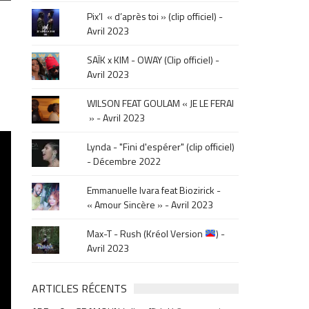
le
Pix’l « d’après toi » (clip officiel) -
mois
Avril 2023
de
la
SAÏK x KIM - OWAY (Clip officiel) -
sortie
Avril 2023
.
WILSON FEAT GOULAM « JE LE FERAI
» - Avril 2023
Lynda - "Fini d'espérer" (clip officiel)
- Décembre 2022
Emmanuelle Ivara feat Biozirick -
« Amour Sincère » - Avril 2023
Max-T - Rush (Kréol Version
) -
Avril 2023
ARTICLES RÉCENTS