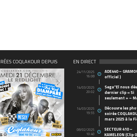
IRÉES COQLAKOUR DEPUIS
EN DIRECT
ADE440 – GRAMOU
24/11/2025
16:08
officiel )
Sega’’El nous dév
14/03/2025
20:02
dernier clip « Si
seulement » – M
Découvre les pho
14/03/2025
19:55
soirée COQLAKOU
mars 2025 à la Fi
SECTEUR 410 –
08/02/2025
10:40
KAMELEON (Clip O