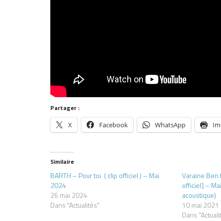
Partager :
X
Facebook
WhatsApp
Im
Similaire
BARTH – Pour toi ( clip officiel ) – Mai
Varaine Ben f
2024
officiel] – M
26 mai 2024
acoustique)
Dans "Actualités"
10 mai 2021
Dans "Actuali