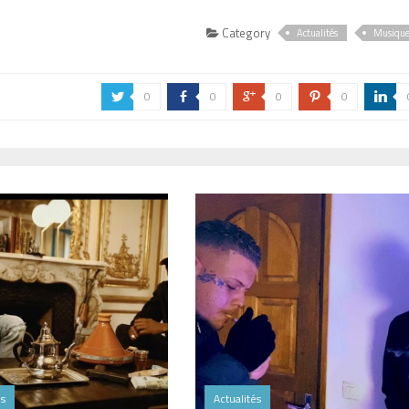
Category
Actualités
Musiqu
0
0
0
0
a
b
c
d
j
és
Actualités