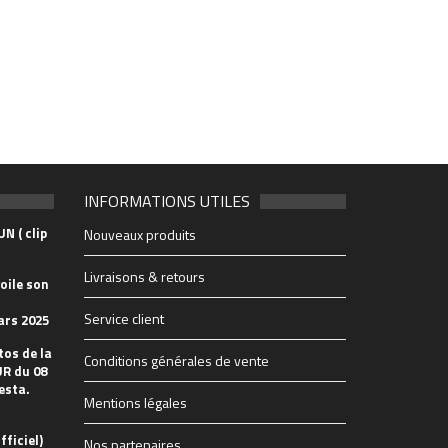
INFORMATIONS UTILES
N ( clip
Nouveaux produits
Livraisons & retours
oile son
Service client
ars 2025
tos de la
Conditions générales de vente
R du 08
esta.
Mentions légales
fficiel)
Nos partenaires