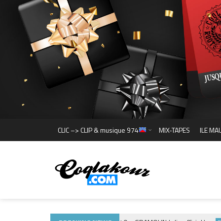
CLIC –> CLIP & musique 974
MIX-TAPES
ILE MA