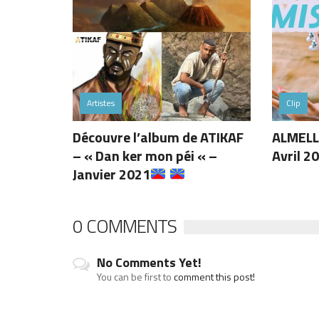
Artistes
Clip
Découvre l’album de ATIKAF
ALMELLE
– « Dan ker mon péi « –
Avril 2
Janvier 2021
0 COMMENTS
No Comments Yet!
You can be first to
comment this post!