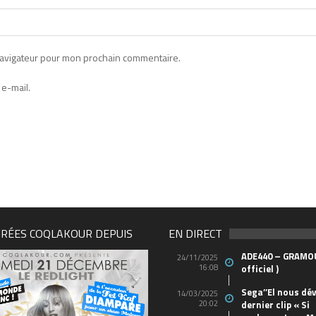
navigateur pour mon prochain commentaire.
e-mail.
IRÉES COQLAKOUR DEPUIS
EN DIRECT
ADE440 – GRAMOU
24/11/2025
16:08
officiel )
Sega’’El nous dév
14/03/2025
20:02
dernier clip « Si