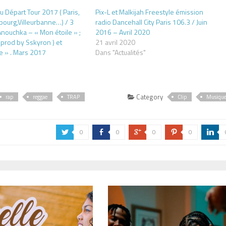
u Départ Tour 2017 ( Paris,
Pix-L et Malkijah Freestyle émission
bourg,Villeurbanne…) / 3
radio Dancehall City Paris 106.3 / Juin
 Anouchka – « Mon étoile » ;
2016 – Avril 2020
(prod by Sskyron ) et
21 avril 2020
de » . Mars 2017
Dans "Actualités"
Category
rap
reggae
TRAP
Clip
Musiqu
0
0
0
0
a
b
c
d
j