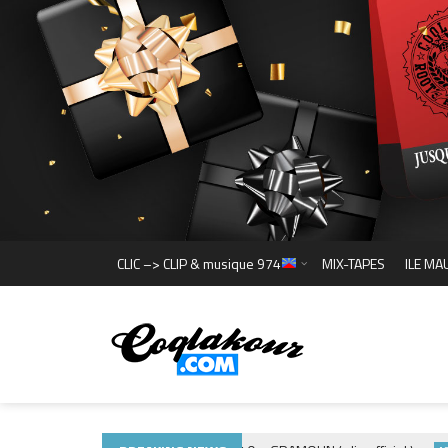
CLIC –> CLIP & musique 974
MIX-TAPES
ILE MA