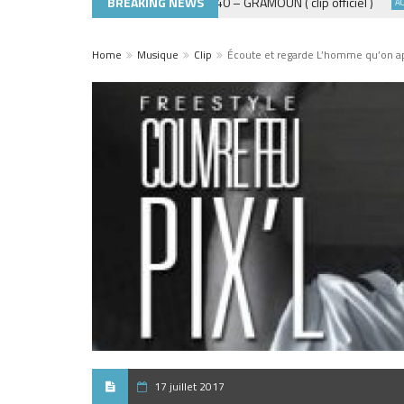
BREAKING NEWS
ADE440 – GRAMOUN ( clip officiel )
MUSIQUE 974
ACTUAL
Home
Musique
Clip
Écoute et regarde L’homme qu’on a
17 juillet 2017