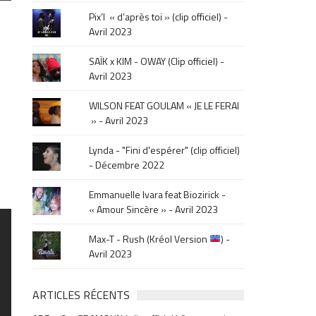
le
Pix’l « d’après toi » (clip officiel) -
mois
Avril 2023
de
la
SAÏK x KIM - OWAY (Clip officiel) -
sortie
Avril 2023
.
WILSON FEAT GOULAM « JE LE FERAI
» - Avril 2023
Lynda - "Fini d'espérer" (clip officiel)
- Décembre 2022
Emmanuelle Ivara feat Biozirick -
« Amour Sincère » - Avril 2023
Max-T - Rush (Kréol Version
) -
Avril 2023
ARTICLES RÉCENTS