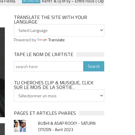
esta.
Kent1 & Dj M’sy – Entre nous ( Clip officiel ) – Fevrier 2
ACTUALITÉS
TRANSLATE THE SITE WITH YOUR
LANGUAGE
Powered by
Translate
TAPE LE NOM DE L’ARTISTE
TU CHERCHES CLIP & MUSIQUE, CLICK
SUR LE MOIS DE LA SORTIE .
Tu
cherches
clip
&
PAGES ET ARTICLES PHARES
musique,
BU$HI & ASAP ROCKY - SATURN
click
CITIZEN - Avril 2023
sur