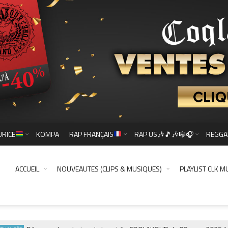
URICE
KOMPA
RAP FRANÇAIS
RAP US🎶🎵🎶🎼🎧
REGGA
ACCUEIL
NOUVEAUTES (CLIPS & MUSIQUES)
PLAYLIST CLK M