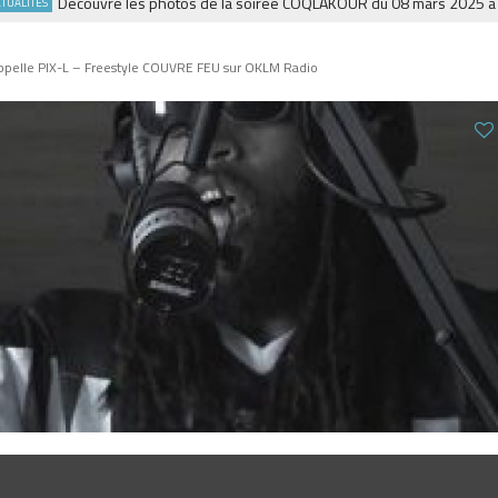
Découvre les photos de la soirée COQLAKOUR du 08 mars 2025 à la Fi
ITÉS
ppelle PIX-L – Freestyle COUVRE FEU sur OKLM Radio