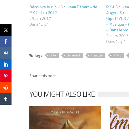
Découvre le clip « Nouveau Départ » de
PIX-L Nouvea
PIX-L . Juin 2017
Angers,Stras
25 juin 2017
Clips Pix’L &
Dans "Clip"
« Musique » 
« Dans le vi
2 mars 2017
Dans "Clip"
Tags
974
dancehall
freestyle
PIX-L
Share this post:
YOU MIGHT ALSO LIKE