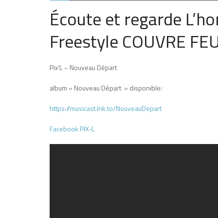
Écoute et regarde L’h
Freestyle COUVRE FEU
Pix’L – Nouveau Départ
album « Nouveau Départ » disponible:
https://musicast.lnk.to/NouveauDepart
Facebook PIX-L