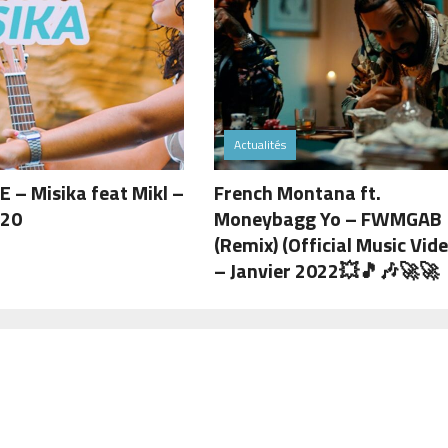
Actualités
 – Misika feat Mikl –
French Montana ft.
020
Moneybagg Yo – FWMGAB
(Remix) (Official Music Vide
– Janvier 2022💥🎵🎶🚀🚀