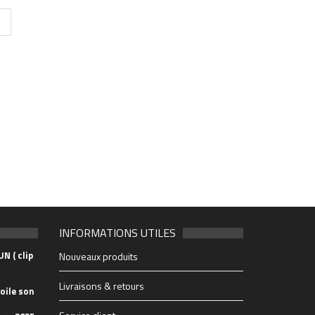
INFORMATIONS UTILES
N ( clip
Nouveaux produits
Livraisons & retours
oile son