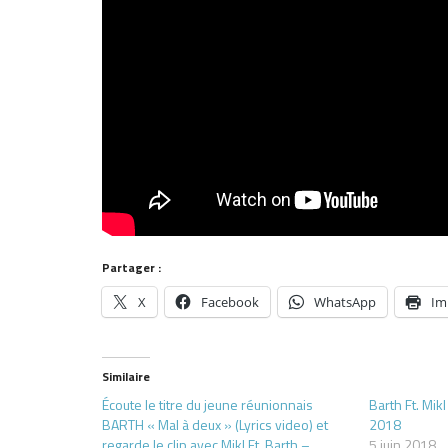
Partager :
X
Facebook
WhatsApp
Im
Similaire
Écoute le titre du jeune réunionnais
Barth Ft. Mik
BARTH « Mal à deux » (Lyrics video) et
2018
regarde le clip avec Mikl Ft. Barth –
5 juin 2018