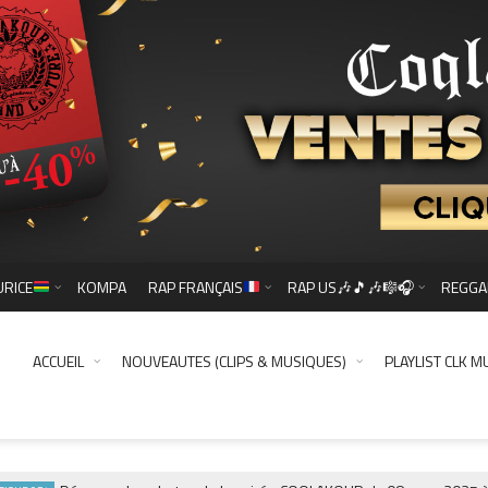
URICE
KOMPA
RAP FRANÇAIS
RAP US🎶🎵🎶🎼🎧
REGGA
ACCUEIL
NOUVEAUTES (CLIPS & MUSIQUES)
PLAYLIST CLK M