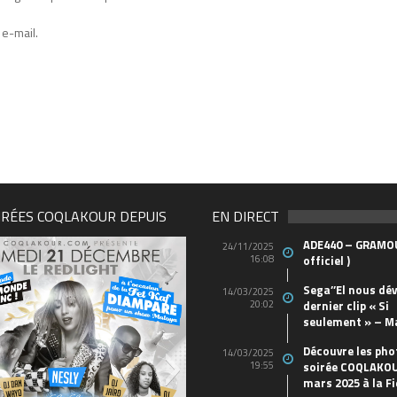
e-mail.
IRÉES COQLAKOUR DEPUIS
EN DIRECT
ADE440 – GRAMOU
24/11/2025
16:08
officiel )
Sega’’El nous dév
14/03/2025
20:02
dernier clip « Si
seulement » – M
Découvre les pho
14/03/2025
19:55
soirée COQLAKOU
mars 2025 à la Fi