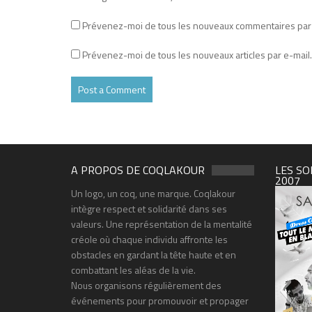
Prévenez-moi de tous les nouveaux commentaires par 
Prévenez-moi de tous les nouveaux articles par e-mail.
A PROPOS DE COQLAKOUR
LES SO
2007
Un logo, un coq, une marque. Coqlakour
intègre respect et solidarité dans ses
valeurs. Une représentation de la mentalité
créole où chaque individu affronte les
obstacles en gardant la tête haute et en
combattant les aléas de la vie.
Nous organisons régulièrement des
événements pour promouvoir et propager