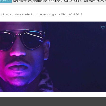
Découvre les photos de la soirée COQLAKOUR du 08 mars 2025 à la Fi
974
clip « Je t ’ aime » extrait du nouveau single de MIKL . Aôut 2017