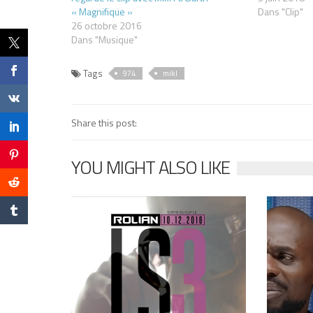
« Magnifique »
Dans "Clip"
26 octobre 2016
Dans "Musique"
Tags
974
mikl
Share this post:
YOU MIGHT ALSO LIKE