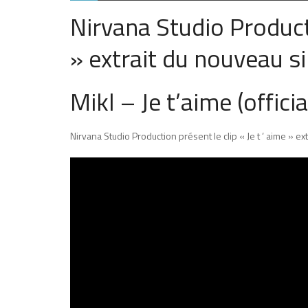
Nirvana Studio Producti
» extrait du nouveau s
Mikl – Je t’aime (offic
Nirvana Studio Production présent le clip « Je t ’ aime » ex