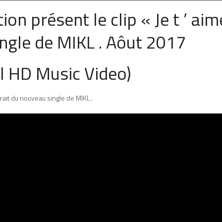
on présent le clip « Je t ’ aim
ingle de MIKL . Aôut 2017
ial HD Music Video)
trait du nouveau single de MIKL .