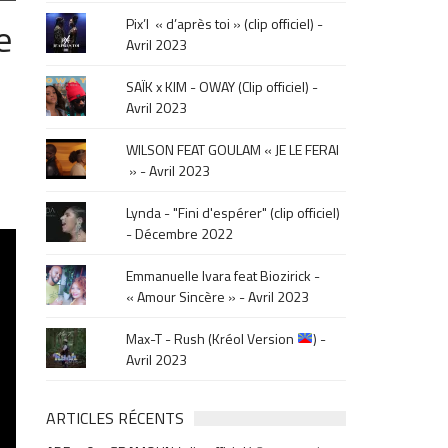
le
e
Pix’l « d’après toi » (clip officiel) -
mois
Avril 2023
de
la
SAÏK x KIM - OWAY (Clip officiel) -
sortie
Avril 2023
.
WILSON FEAT GOULAM « JE LE FERAI
» - Avril 2023
Lynda - "Fini d'espérer" (clip officiel)
- Décembre 2022
Emmanuelle Ivara feat Biozirick -
« Amour Sincère » - Avril 2023
Max-T - Rush (Kréol Version
) -
Avril 2023
ARTICLES RÉCENTS