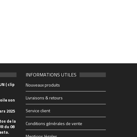
INFORMATIONS UTILES
N ( clip
Nouveaux produits
Livraisons & retours
oile son
Service client
ars 2025
tos de la
Conditions générales de vente
R du 08
esta.
Mentions légales