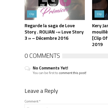
Clip
Clip
Regarde la saga de Love
Kery Ja
Story . ROLIAN -« Love Story
mouillé
3 » – Décembre 2016
[Clip O
2019
0 COMMENTS
No Comments Yet!
You can be first to
comment this post!
Leave a Reply
Comment
*