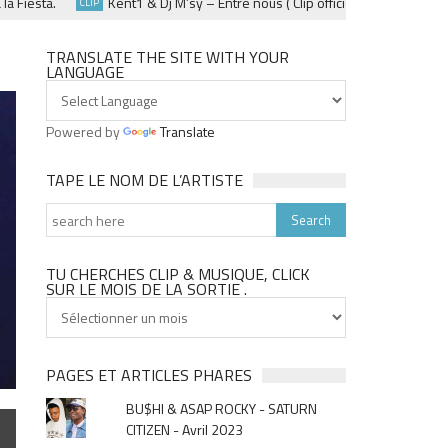
esta.
Kent1 & Dj M’sy – Entre nous ( Clip officiel ) – Fevrier 2025
CLIP
TRANSLATE THE SITE WITH YOUR
LANGUAGE
Powered by
Translate
TAPE LE NOM DE L’ARTISTE
TU CHERCHES CLIP & MUSIQUE, CLICK
SUR LE MOIS DE LA SORTIE .
Tu
cherches
clip
&
PAGES ET ARTICLES PHARES
musique,
BU$HI & ASAP ROCKY - SATURN
click
CITIZEN - Avril 2023
sur