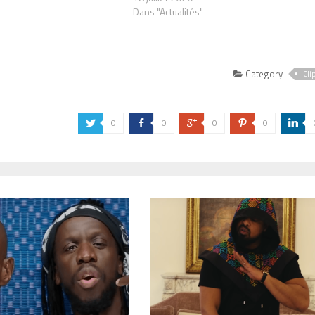
Dans "Actualités"
Category
Cli
0
0
0
0
a
b
c
d
j