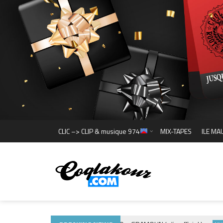
CLIC –> CLIP & musique 974
MIX-TAPES
ILE MA