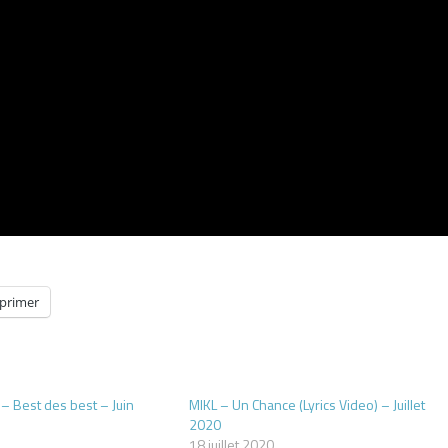
primer
l – Best des best – Juin
MIKL – Un Chance (Lyrics Video) – Juillet
2020
18 juillet 2020