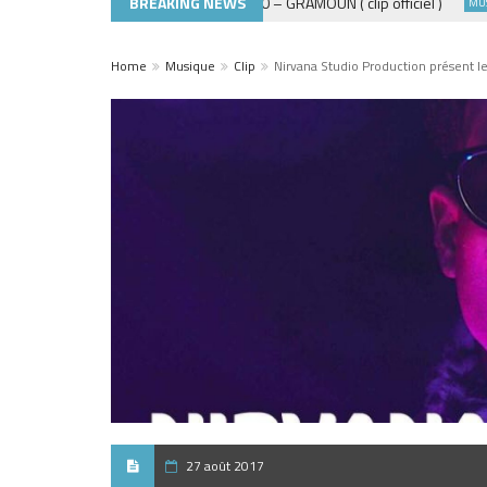
BREAKING NEWS
ADE440 – GRAMOUN ( clip officiel )
ACTUALITÉS
MUSIQUE 
Home
Musique
Clip
Nirvana Studio Production présent le 
27 août 2017